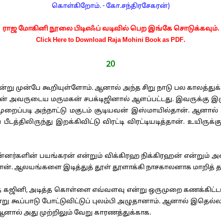
கொள்கிறோம். - கோ.சந்திரசேகரன்)
ராஜ மோகினி நூலை பிடிஎஃப் வடிவில் பெற இங்கே சொடுக்கவும்.
Click Here to Download Raja Mohini Book as PDF.
20
ு முன்பே கூறியுள்ளோம். ஆனால் அந்த சிறு நாடு பல காலத்துக்
ப்பின் அவருடைய மருமகன் சபக்டிஜினால் ஆளப்பட்டது. இவருக்கு
் முறைப்படி அந்நாட்டு மகுடம் சூடியவன் இஸ்மாயில்தான். ஆன
டத்திலிருந்து இறக்கிவிட்டு விரட்டி விரட்டியடித்தான். உயிருக
னர்களின் பயங்கரன் என்றும் விக்கிரஹ நிக்கிரஹன் என்றும் 
. ஆலயங்களை இடித்துத் தூள் தூளாக்கி நாசகாலனாக மாறித் தன்
னி, அடித்த கொள்ளை எவ்வளவு என்று ஒருமுறை கணக்கிட்டானாம்
என்று கூப்பாடு போட்டுவிட்டுப் புலம்பி அழுதானாம். ஆனால் இதெல்ல
ஆனால் அது முற்றிலும் வேறு காரணத்துக்காக.