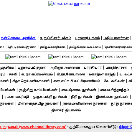
|
|
|
|
நன்கொடை அளிக்க!
உறுப்பினர் பக்கம்
புரவலர் பக்கம்
பதிப்பாளர்கள்
|
|
|
|
ாம்
டிரிப்டிராவல்டூர்.காம்
தமிழ்அகராதி.காம்
தமிழ்திரைஉலகம்.காம்
தேவிஸ்கார்னர்.காம
|
|
|
|
|
சமுத்திரம்
புதுமைப்பித்தன்
அறிஞர் அண்ணா
பாரதியார்
பாரதிதாசன்
|
|
|
|
|
ரம்
சாவி
க. நா.சுப்ரமண்யம்
கி.ரா.கோபாலன்
மகாத்மா காந்தி
ய. லட்
|
|
|
|
ாமணி
கீதா தெய்வசிகாமணி
எஸ்.லட்சுமி சுப்பிரமணியம்
வே. கபிலன்
வ
|
|
|
பியங்கள்
ஐஞ்சிறு காப்பியங்கள்
வைஷ்ணவ நூல்கள்
சைவ சித்தாந்தம்
|
|
|
|
்
ரமண மகரிஷி
முருக பக்தி நூல்கள்
நீதி நூல்கள்
இலக்கண நூல்கள்
|
|
|
ூல்கள்
பிள்ளைத்தமிழ் நூல்கள்
நான்மணிமாலை நூல்கள்
தூது நூல்கள
தினசரி தியானம்
ூலகம் (www.chennailibrary.com)
- தற்போதைய வெளியீடு :
நிழற் 