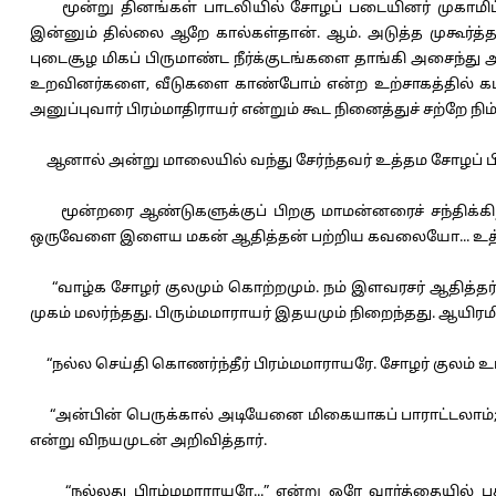
மூன்று தினங்கள் பாடலியில் சோழப் படையினர் முகாமிட்டன
இன்னும் தில்லை ஆறே கால்கள்தான். ஆம். அடுத்த முகூர்த்த
புடைசூழ மிகப் பிருமாண்ட நீர்க்குடங்களை தாங்கி அசைந்து அச
உறவினர்களை, வீடுகளை காண்போம் என்ற உற்சாகத்தில் கடந்
அனுப்புவார் பிரம்மாதிராயர் என்றும் கூட நினைத்துச் சற்றே ந
ஆனால் அன்று மாலையில் வந்து சேர்ந்தவர் உத்தம சோழப் 
மூன்றரை ஆண்டுகளுக்குப் பிறகு மாமன்னரைச் சந்திக்கிறார
ஒருவேளை இளைய மகன் ஆதித்தன் பற்றிய கவலையோ... உத்
“வாழ்க சோழர் குலமும் கொற்றமும். நம் இளவரசர் ஆதித்தர் 
முகம் மலர்ந்தது. பிரும்மமாராயர் இதயமும் நிறைந்தது. ஆயிர
“நல்ல செய்தி கொணர்ந்தீர் பிரம்மமாராயரே. சோழர் குலம் உங
“அன்பின் பெருக்கால் அடியேனை மிகையாகப் பாராட்டலாம்;
என்று விநயமுடன் அறிவித்தார்.
“நல்லது பிரம்மமாராயரே...” என்று ஒரே வார்த்தையில் 