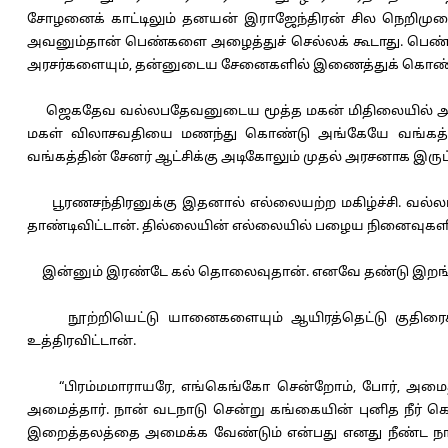
சோழனைக் காட்டிலும் தனயன் இராஜேந்திரன் சில நெறிமுறைகள
அவனும்தான் பெண்களை அழைத்துச் செல்லக் கூடாது. பெண்கள
அரசர்களையும், தன்னுடைய சேனைகளில் இணைத்துக் கொண்டா
ஜெகதேவ வல்லபதேவனுடைய மூத்த மகன் மிதிலையில் அந்ந
மகள் விலாசவதியை மணந்து கொண்டு அங்கேயே வங்கத்தில
வங்கத்தின் சேனர் ஆட்சிக்கு அடிகோலும் முதல் அரசனாக இருப
பூரணசந்திரனுக்கு இதனால் எல்லையற்ற மகிழ்ச்சி. வல்லபனுக
தாண்டிவிட்டான். தில்லையின் எல்லையில் பழைய நினைவுகளில்
இன்னும் இரண்டே கல் தொலைவுதான். எனவே தண்டு இறங்கும
நூற்றியெட்டு யானைகளையும் ஆயிரத்தெட்டு குதிரைகளை
உத்திரவிட்டான்.
“பிரம்மமாராயரே, எங்கெங்கோ சென்றோம், போர், அமைதி
அமைத்தார். நான் வடநாடு சென்று கங்கையின் புனித நீ
இறைத்தலத்தை அமைக்க வேண்டும் என்பது எனது நீண்ட ந