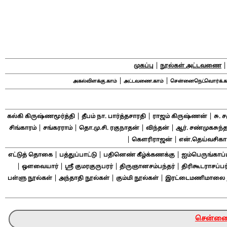
|
முகப்பு
நூல்கள் அட்டவணை
|
|
அகல்விளக்கு.காம்
அட்டவணை.காம்
சென்னைநெட்வொர்க்.க
|
|
|
கல்கி கிருஷ்ணமூர்த்தி
தீபம் நா. பார்த்தசாரதி
ராஜம் கிருஷ்ணன்
சு. 
|
|
|
|
சிங்காரம்
சங்கரராம்
தொ.மு.சி. ரகுநாதன்
விந்தன்
ஆர். சண்முகசுந்த
|
|
கௌரிராஜன்
என்.தெய்வசிக
|
|
|
எட்டுத் தொகை
பத்துப்பாட்டு
பதினெண் கீழ்க்கணக்கு
ஐம்பெருங்காப்
|
|
|
|
ஔவையார்
ஸ்ரீ குமரகுருபரர்
திருஞானசம்பந்தர்
திரிகூடராசப்பர
|
|
|
பள்ளு நூல்கள்
அந்தாதி நூல்கள்
கும்மி நூல்கள்
இரட்டைமணிமாலை ந
சென்னை ந