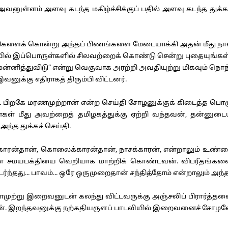
ுள்ளம் அளவு கடந்த மகிழ்ச்சிக்குப் பதில் அளவு கடந்த துக்
ளைக் கொன்று அந்தப் பிணங்களை மேடையாக்கி அதன் மீது நான்
தியில் இப்பொருள்களில் சிலவற்றைக் கொண்டு சென்று புதையுங்கள்
்னித்துவிடு” என்று வெகுவாக அரற்றி அவதியுற்று மிகவும் நொந
னுக்கு எதிராகத் திரும்பி விட்டனர்.
ிறகே மரணமுற்றான் என்ற செய்தி சோழனுக்குக் கிடைத்த பொழுது
னைகள் மீது அவற்றைத் தமிழகத்துக்கு ஏற்றி வந்தவன், தன்னு
அந்த துக்கச் செய்தி.
ரன்தான், கொலைக்காரன்தான், நாசக்காரன், என்றாலும் உண்ம
் சமயபக்தியை வெறியாக மாற்றிக் கொண்டவன். விபரீதங்களைச்
்ந்தது... பாவம்... ஒரே ஒருமுறைதான் சந்தித்தோம் என்றாலும் அந்த
்று இறைவனுடன் கலந்து விட்டவருக்கு அஞ்சலிப் பிரார்த்தனை 
ான். இறந்தவனுக்கு நற்கதியருளப் பாடலியில் இறைவனைச் சோழனே 