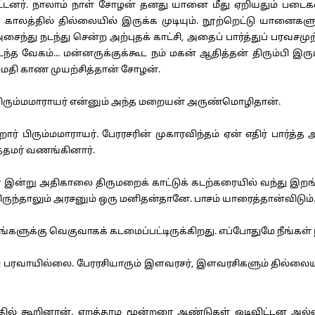
ர். நாலாம் நாள் சோழன் தனது யானை மீது ஏறியதும் படைகள் அத
 காலத்தில் தில்லையில் இருக்க முடியும். நூற்றெட்டு யானைகளும
ைந்து நடந்து சென்ற அற்புதக் காட்சி, அதைப் பார்த்துப் பரவசமுற்
த வேகம்... மன்னருக்குக்கூட நம் மகன் ஆதித்தன் திரும்பி 
ிம்மதி காண முயற்சித்தான் சோழன்.
பிரும்மமாராயர் என்னும் அந்த மறையன் அருண்மொழிதான்.
் பிரும்மமாராயர். பேரரசரின் முகாரவிந்தம் ஏன் எதிர் பார்
தமர் வணங்கினார்.
இன்று அதிகாலை திருமறைக் காட்டுக் கடற்கரையில் வந்து இறங்கிவ
மிருந்தாலும் அரசனும் ஒரு மனிதன்தானே. பாசம் யாரைத்தான்விடும்
்களுக்கு வெகுவாகக் கடமைப்பட்டிருக்கிறது. எப்போதுமே நீங்கள்
 பரவாயில்லை. பேரரசியாரும் இளவரசர், இளவரசிகளும் தில்லைய
பதில் கூறினான். ஏறத்தாழ மூன்றரை ஆண்டுகள் ஓடிவிட்டன அல