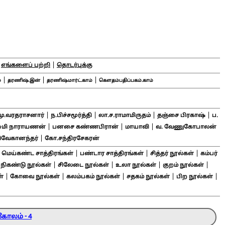
|
|
எங்களைப் பற்றி
தொடர்புக்கு
|
|
|
்
தரணிஷ்.இன்
தரணிஷ்மார்ட்.காம்
கௌதம்பதிப்பகம்.காம்
|
|
|
|
மு.வரதராசனார்
ந.பிச்சமூர்த்தி
லா.ச.ராமாமிருதம்
தஞ்சை பிரகாஷ்
ப.
|
|
|
சுமி நாராயணன்
பனசை கண்ணபிரான்
மாயாவி
வ. வேணுகோபாலன்
|
ிவேகானந்தர்
கோ.சந்திரசேகரன்
|
|
|
|
மெய்கண்ட சாத்திரங்கள்
பண்டார சாத்திரங்கள்
சித்தர் நூல்கள்
கம்பர்
|
|
|
|
|
நிகண்டு நூல்கள்
சிலேடை நூல்கள்
உலா நூல்கள்
குறம் நூல்கள்
|
|
|
|
|
்
கோவை நூல்கள்
கலம்பகம் நூல்கள்
சதகம் நூல்கள்
பிற நூல்கள்
கோலம் - 4