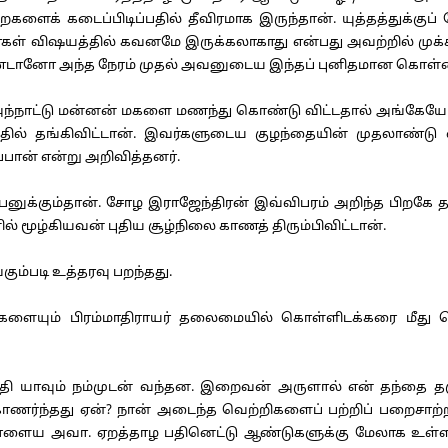
ைக் கடைப்பிடிப்பதில் தீவிரமாக இருந்தான். யுத்தத்துக்குப்
் விஷயத்தில் கவனமே இருக்கலாகாது என்பது அவற்றில் முக்கியம
னோ அந்த நேரம் முதல் அவனுடைய இந்தப் புனிதமான கொள்கை வ
ாட்டு மன்னன் மகளை மணந்து கொண்டு விட்டதால் அங்கேயே
் தங்கிவிட்டான். இவர்களுடைய குழந்தையின் முதலாண்டு
்பான் என்று அறிவித்தனர்.
்கும்தான். சோழ இராஜேந்திரன் இவ்விபரம் அறிந்த பிறகே தற்போ
 மூழ்கியவன் புதிய சூழ்நிலை காணத் திரும்பிவிட்டான்.
்படி உத்தரவு பறந்தது.
யும் பிரம்மாதிராயர் தலைமையில் கொள்ளிடக்கரை மீது சென
 யாவும் நம்முடன் வந்தன. இறைவன் அருளால் என் தந்தை தஞ்
ர் கொணர்ந்தது ஏன்? நான் அடைந்த வெற்றிகளைப் பற்றிப் பற
ாளைய அவா. ஏறத்தாழ பதினெட்டு ஆண்டுகளுக்கு மேலாக உள்