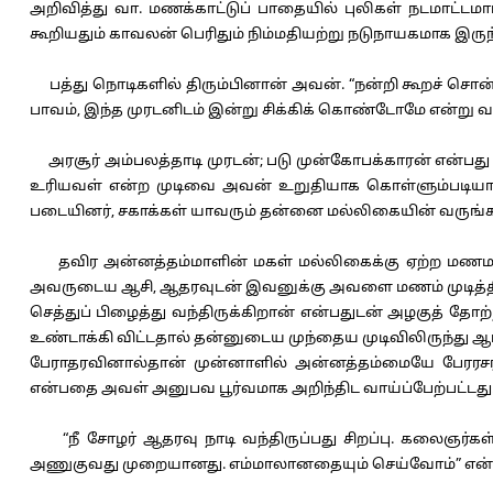
அறிவித்து வா. மணக்காட்டுப் பாதையில் புலிகள் நடமாட்டம
கூறியதும் காவலன் பெரிதும் நிம்மதியற்று நடுநாயகமாக இருந
பத்து நொடிகளில் திரும்பினான் அவன். “நன்றி கூறச் சொன்னா
பாவம், இந்த முரடனிடம் இன்று சிக்கிக் கொண்டோமே என்று
அரசூர் அம்பலத்தாடி முரடன்; படு முன்கோபக்காரன் என்பத
உரியவள் என்ற முடிவை அவன் உறுதியாக கொள்ளும்படியான
படையினர், சகாக்கள் யாவரும் தன்னை மல்லிகையின் வருங்
தவிர அன்னத்தம்மாளின் மகள் மல்லிகைக்கு ஏற்ற மணமகன் இவ
அவருடைய ஆசி, ஆதரவுடன் இவனுக்கு அவளை மணம் முடித்திடு
செத்துப் பிழைத்து வந்திருக்கிறான் என்பதுடன் அழகுத் தோ
உண்டாக்கி விட்டதால் தன்னுடைய முந்தைய முடிவிலிருந்து
பேராதரவினால்தான் முன்னாளில் அன்னத்தம்மையே பேரரசர
என்பதை அவள் அனுபவ பூர்வமாக அறிந்திட வாய்ப்பேற்பட்டது
“நீ சோழர் ஆதரவு நாடி வந்திருப்பது சிறப்பு. கலைஞர்கள்
அணுகுவது முறையானது. எம்மாலானதையும் செய்வோம்” என்ற