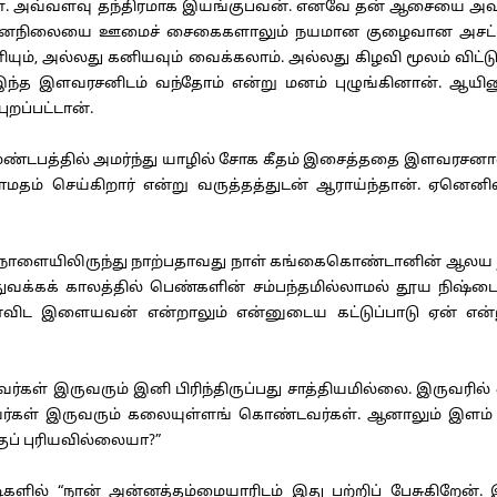
கள். அவ்வளவு தந்திரமாக இயங்குபவன். எனவே தன் ஆசையை அவ
ன் மனநிலையை ஊமைச் சைகைகளாலும் நயமான குழைவான அசட்டுப் ப
யும், அல்லது கனியவும் வைக்கலாம். அல்லது கிழவி மூலம் விட்டு
்த இளவரசனிடம் வந்தோம் என்று மனம் புழுங்கினான். ஆயினும் 
றப்பட்டான்.
ண்டபத்தில் அமர்ந்து யாழில் சோக கீதம் இசைத்ததை இளவரசனா
ாமதம் செய்கிறார் என்று வருத்தத்துடன் ஆராய்ந்தான். ஏனெனி
ாளையிலிருந்து நாற்பதாவது நாள் கங்கைகொண்டானின் ஆலய நிர்ம
 துவக்கக் காலத்தில் பெண்களின் சம்பந்தமில்லாமல் தூய நிஷ்
னைவிட இளையவன் என்றாலும் என்னுடைய கட்டுப்பாடு ஏன் என்
ர்கள் இருவரும் இனி பிரிந்திருப்பது சாத்தியமில்லை. இருவர
வர்கள் இருவரும் கலையுள்ளங் கொண்டவர்கள். ஆனாலும் இளம் 
ப் புரியவில்லையா?”
் “நான் அன்னத்தம்மையாரிடம் இது பற்றிப் பேசுகிறேன். இ