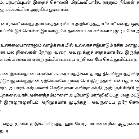
ாம். பரபரப்புடன் இதைச் சொல்லி மிரட்டிவிடாதே. நானும் நீங்
்த பல்லக்கின் அருகில் ஓடினான்.
ர்கள்” என்று அம்பலத்தாடியிடம் அறிவித்ததும் “உம்” என்று ஒர
 வாய்விட்டுச் சொல்ல இயலாது வேதனையுடன் எவ்வளவு முடியுமோ
ு உண்மையானாலும் வாழ்க்கையில் உல்லாச ஈடுபாடும் ரசிக மனமு
 பல நிலைகள் நேற்று வரை அவனுக்குச் சாதகமாகவே இருந்தன.
காலக் கணவன் என்ற நம்பிக்கையை ஏற்கெனவே செய்துவிட்டனர்.
ன்தான். எனவே சக்கரவர்த்திகள் தமது திக்விஜயத்திலிருந்து த
வது என்றுதான் ஏற்கெனவே முடிவு செய்திருந்தாள் என்பது உண்
ற்றம், அபாரக் கற்பனைச் செறிவுள்ள கவிதா சக்தி, அற்புதச் சிற
 ஆடற்கலையரசி அன்னத்தம்மாளை அடியோடு மாற்றிவிட்டது. அதுமட்
் இராஜராஜனிடம் அறிமுகமாக முடிந்தது. அவருடைய ஒரே சொல்
.
 எந்த மூலை முடுக்கியிருந்தாலும் சோழ மாமன்னரின் ஆதரவைப் ப
ார்.