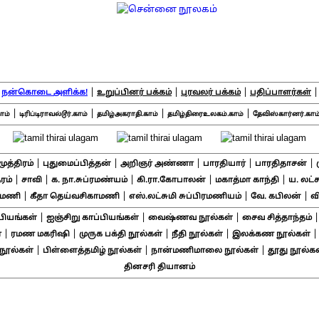
|
|
|
|
நன்கொடை அளிக்க!
உறுப்பினர் பக்கம்
புரவலர் பக்கம்
பதிப்பாளர்கள்
|
|
|
|
ாம்
டிரிப்டிராவல்டூர்.காம்
தமிழ்அகராதி.காம்
தமிழ்திரைஉலகம்.காம்
தேவிஸ்கார்னர்.காம
|
|
|
|
|
சமுத்திரம்
புதுமைப்பித்தன்
அறிஞர் அண்ணா
பாரதியார்
பாரதிதாசன்
|
|
|
|
|
ரம்
சாவி
க. நா.சுப்ரமண்யம்
கி.ரா.கோபாலன்
மகாத்மா காந்தி
ய. லட்
|
|
|
|
ாமணி
கீதா தெய்வசிகாமணி
எஸ்.லட்சுமி சுப்பிரமணியம்
வே. கபிலன்
வ
|
|
|
பியங்கள்
ஐஞ்சிறு காப்பியங்கள்
வைஷ்ணவ நூல்கள்
சைவ சித்தாந்தம்
|
|
|
|
்
ரமண மகரிஷி
முருக பக்தி நூல்கள்
நீதி நூல்கள்
இலக்கண நூல்கள்
|
|
|
ூல்கள்
பிள்ளைத்தமிழ் நூல்கள்
நான்மணிமாலை நூல்கள்
தூது நூல்கள
தினசரி தியானம்