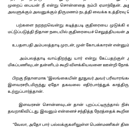
முறைப் பையன் நீ என்று சொன்னதை நம்பி ஏமாந்தேன். அ
அவளுக்கும் அவனுக்கும் திருமணம் நடத்தி வைக்க உத்திரவு செ
பற்களை நறநறவென்று கடித்தபடி குதிரையை முடுக்கி விட்
மட்டுப்படுத்தி நிதான நடையில் குதிரையைச் செலுத்தியவன்
உபதளபதி அம்பலத்தாடி முரடன், முன் கோபக்காரன் என்னும்
அம்பலத்தாடி வாய்திறந்து யார் என்று கேட்பதற்குள்
மிகப்பணிவுடன் தன்னிடம் கூறி விளக்கியவனை ஊன்றி நோக்
பிறகு நிதானமாக “இலங்கையின் தூதுவர் அவர் பரிவாரங்கள்
இளவரசரிடமிருந்து ஏதோ தகவலை எதிர்பார்த்துக் காத்திருந
உற்றுப்பார்த்தான்.
இளவரசன் சொன்னவுடன் தான் புறப்பட்டிருந்தால் நிச்சய
தவறாகிவிட்டது. இவனும் என்னைச் சந்தித்த நேரத்தைக் கூறி
“வேலா, அதோ பார் பல்லக்குகளிலுள்ள பெண்மணிகள் திரைகளை