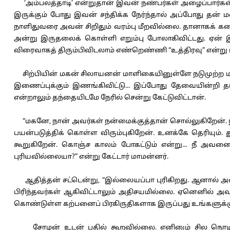
‘அம்பலத்தாடி’ என்றுதான் இவன் நண்பர்கள் அழைப்பார்
இருக்கும் போது இவன் சந்திக்க நேர்ந்தால் அப்போது த
நாளிதுவரை அவன் சிறிதும் வரம்பு மீறவில்லை. தானாகக் கனி
அன்று இருதலைக் கொள்ளி எறும்பு போலாகிவிட்டது. ஏன் இந
விரைவாகத் திரும்பிவிடலாம் எண்றெண்ணி “உத்திரவு” என்று பு
சிற்பியின் மகன் சிலாயனன் மாளிகையினுள்ளே நடுமுற்ற ம
இணைப்புக்கும் இணங்கிவிட்டு... இப்போது தேவையின்றி த
என்றாலும் தந்தையிடமே நேரில் சென்று கேட்டுவிட்டான்.
“மகனே, நான் அவர்கள் நன்மைக்குத்தான் சொல்லுகிறேன். ந
பயன்படுத்திக் கொள்ள விரும்புகிறேன். உனக்கே தெரியும்.
கூறுகிறேன். கொஞ்ச காலம் போகட்டும் என்று... நீ அவ
புரியவில்லையா?” என்று கேட்டார் மாமன்னர்.
ஆதித்தன் சட்டென்று, “இல்லையப்பா புரிகிறது. ஆனால் அவ
பிரிந்தவர்கள் ஆகிவிட்டாலும் அதிசயமில்லை. ஏனெனில் அ
கொண்டுள்ள கற்பனைப் பிரகிருதிகளாக இருப்பது உங்களுக்கு
சோழன் உடன் பதில் கூறவில்லை. எனினும் சில நொடிகளில