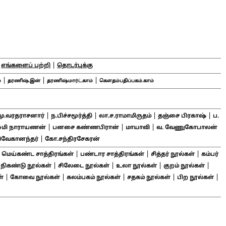
|
|
எங்களைப் பற்றி
தொடர்புக்கு
|
|
|
்
தரணிஷ்.இன்
தரணிஷ்மார்ட்.காம்
கௌதம்பதிப்பகம்.காம்
|
|
|
|
மு.வரதராசனார்
ந.பிச்சமூர்த்தி
லா.ச.ராமாமிருதம்
தஞ்சை பிரகாஷ்
ப.
|
|
|
சுமி நாராயணன்
பனசை கண்ணபிரான்
மாயாவி
வ. வேணுகோபாலன்
|
ிவேகானந்தர்
கோ.சந்திரசேகரன்
|
|
|
|
மெய்கண்ட சாத்திரங்கள்
பண்டார சாத்திரங்கள்
சித்தர் நூல்கள்
கம்பர்
|
|
|
|
|
நிகண்டு நூல்கள்
சிலேடை நூல்கள்
உலா நூல்கள்
குறம் நூல்கள்
|
|
|
|
|
்
கோவை நூல்கள்
கலம்பகம் நூல்கள்
சதகம் நூல்கள்
பிற நூல்கள்