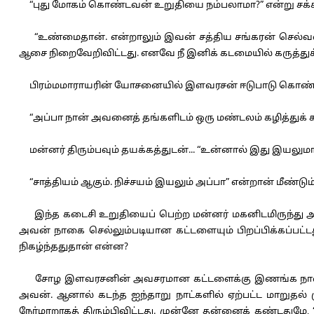
“புது மோகம் கொண்டவன் உறுதியை நம்பலாமா?” என்று சக்கரவர்
“உண்மைதான். என்றாலும் இவன் சத்திய சங்கரன் செல்வன். 
ஆசை நிறைவேறிவிட்டது. எனவே நீ இனிக் கடமையில் கருத்துக் க
பிரம்மமாராயரின் யோசனையில் இளவரசன் ஈடுபாடு கொண்டுவி
“அப்பா நான் அவனைத் தங்களிடம் ஒரு மண்டலம் கழித்துக் க
மன்னர் திரும்பவும் தயக்கத்துடன்... “உன்னால் இது இயலுமா
“சாத்தியம் ஆகும். நிச்சயம் இயலும் அப்பா” என்றான் மீண்டும்
இந்த கடைசி உறுதியைப் பெற்ற மன்னர் மகனிடமிருந்து அகன்
அவன் நாகை செல்லும்படியான கட்டளையும் பிறப்பிக்கப்பட்டது
நிகழ்ந்ததுதான் என்ன?
சோழ இளவரசனின் அவசரமான கட்டளைக்கு இணங்க நாகைக்குப்
அவன். ஆனால் கடந்த ஐந்தாறு நாட்களில் ஏற்பட்ட மாறுதல் மு
நேர்மாறாகத் திரும்பிவிட்டது. முன்னே தன்னைக் கண்டதும