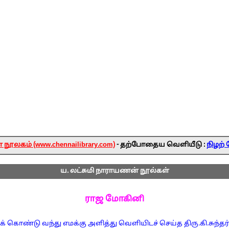
ூலகம் (www.chennailibrary.com)
- தற்போதைய வெளியீடு :
நிழற் 
ய. லட்சுமி நாராயணன் நூல்கள்
ராஜ மோகினி
க் கொண்டு வந்து எமக்கு அளித்து வெளியிடச் செய்த திரு.கி.சுந்த