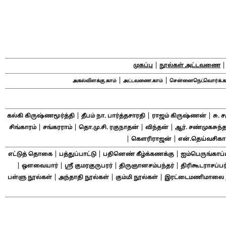
|
முகப்பு
நூல்கள் அட்டவணை
|
|
அகல்விளக்கு.காம்
அட்டவணை.காம்
சென்னைநெட்வொர்க்.க
|
|
|
கல்கி கிருஷ்ணமூர்த்தி
தீபம் நா. பார்த்தசாரதி
ராஜம் கிருஷ்ணன்
சு. 
|
|
|
|
சிங்காரம்
சங்கரராம்
தொ.மு.சி. ரகுநாதன்
விந்தன்
ஆர். சண்முகசுந்த
|
|
கௌரிராஜன்
என்.தெய்வசிக
|
|
|
எட்டுத் தொகை
பத்துப்பாட்டு
பதினெண் கீழ்க்கணக்கு
ஐம்பெருங்காப்
|
|
|
|
ஔவையார்
ஸ்ரீ குமரகுருபரர்
திருஞானசம்பந்தர்
திரிகூடராசப்பர
|
|
|
பள்ளு நூல்கள்
அந்தாதி நூல்கள்
கும்மி நூல்கள்
இரட்டைமணிமாலை ந