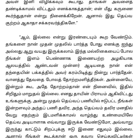
அவள் இனி விழிக்கவும் கூடாது. தாங்கள் அவளைத்
தண்டிக்காமல் விட்டதும் எனக்காகத்தான்; என் மீது கருணை
கூர்ந்துதான் என்று நினைக்கிறேன். ஆனால் இது தெய்வ
குற்றம் ஆகாதா சக்கரவர்த்திகளே.”
“ஆம், இல்லை என்று இரண்டையும் கூற வேண்டும்.
தங்களை நான் முதன் முதலில் பார்த்த போது எனக்கு ஐந்து
அல்லது ஆறு வயது இருக்கலாம். இந்த மல்லிகையைப் போல
நீங்கள் இளம் பெண்ணாக இணையற்ற அழகியாக
ஆலயத்தில் ஆண்டவன் முன்னர் ஆடியதை நான் என்
தந்தையின் பக்கத்தில் அவர் கரம்பிடித்து நின்று பார்த்தேன்.
வானத்து தேவதை போலத் தோற்றமளித்தீர்கள். அன்னையே,
இன்றும் கூட அதே தோற்றம்தான் என் நினைவில், இதில்
சிறிதும் மாறுதல் இல்லை. எனது தாயின் பிராயம் ஆகிவிட்டது
உங்களுக்கு. அன்று முதல் தெய்வப் பணியில் ஈடுபட்ட நீங்கள்
இன்றளவும் அந்தப் பணி தவிர, அந்த தெய்வம் தவிர மனதில்
வேறு எதற்கும் இடமளிக்காமல் வாழ்ந்து உண்மையிலே
தெய்வ அடியாளாக எவ்வாறு இருக்க வேண்டுமோ, அவ்வாறு
இருந்து காட்டும் சிறப்புக்கு ஈடு இணை எதுவும் இல்லை.
ஆனால் நீங்கள் கூடத்தான் ஒரு தவறு செய்துவிட்டீர்கள்