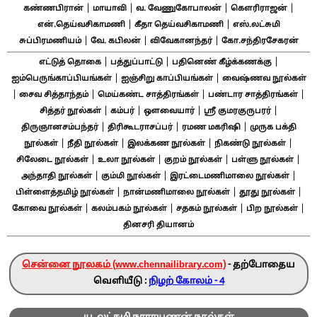
|
|
|
|
கண்ணபிரான்
மாயாவி
வ. வேணுகோபாலன்
கௌரிராஜன்
|
|
என்.தெய்வசிகாமணி
கீதா தெய்வசிகாமணி
எஸ்.லட்சுமி
|
|
|
சுப்பிரமணியம்
வே. கபிலன்
விவேகானந்தர்
கோ.சந்திரசேகரன்
|
|
|
எட்டுத் தொகை
பத்துப்பாட்டு
பதினெண் கீழ்க்கணக்கு
|
|
ஐம்பெருங்காப்பியங்கள்
ஐஞ்சிறு காப்பியங்கள்
வைஷ்ணவ நூல்கள்
|
|
|
|
சைவ சித்தாந்தம்
மெய்கண்ட சாத்திரங்கள்
பண்டார சாத்திரங்கள்
|
|
|
|
சித்தர் நூல்கள்
கம்பர்
ஔவையார்
ஸ்ரீ குமரகுருபரர்
|
|
|
திருஞானசம்பந்தர்
திரிகூடராசப்பர்
ரமண மகரிஷி
முருக பக்தி
|
|
|
|
நூல்கள்
நீதி நூல்கள்
இலக்கண நூல்கள்
நிகண்டு நூல்கள்
|
|
|
|
சிலேடை நூல்கள்
உலா நூல்கள்
குறம் நூல்கள்
பள்ளு நூல்கள்
|
|
|
அந்தாதி நூல்கள்
கும்மி நூல்கள்
இரட்டைமணிமாலை நூல்கள்
|
|
|
பிள்ளைத்தமிழ் நூல்கள்
நான்மணிமாலை நூல்கள்
தூது நூல்கள்
|
|
|
|
கோவை நூல்கள்
கலம்பகம் நூல்கள்
சதகம் நூல்கள்
பிற நூல்கள்
தினசரி தியானம்
சென்னை நூலகம் (www.chennailibrary.com)
- தற்போதைய
வெளியீடு :
நிழற் கோலம் - 4