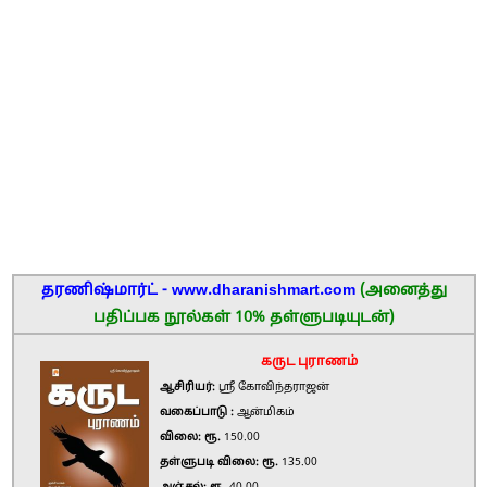
தரணிஷ்மார்ட் - www.dharanishmart.com
(அனைத்து
பதிப்பக நூல்கள் 10% தள்ளுபடியுடன்)
கருட புராணம்
ஆசிரியர்:
ஸ்ரீ கோவிந்தராஜன்
வகைப்பாடு :
ஆன்மிகம்
விலை: ரூ.
150.00
தள்ளுபடி விலை: ரூ.
135.00