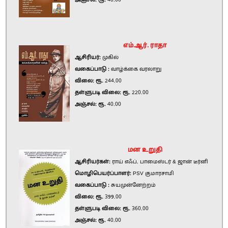
அஞ்சல்: ரூ.
40.00
எம்.ஆர். ராதா
ஆசிரியர்:
முகில்
வகைப்பாடு :
வாழ்க்கை வரலாறு
விலை: ரூ.
244.00
தள்ளுபடி விலை: ரூ.
220.00
அஞ்சல்: ரூ.
40.00
மன உறுதி
ஆசிரியர்கள்:
ராய் எஃப். பாமைஸ்டர் & ஜான் டீர்னி
மொழிபெயர்ப்பாளர்:
PSV குமாரசாமி
வகைப்பாடு :
சுயமுன்னேற்றம்
விலை: ரூ.
399.00
தள்ளுபடி விலை: ரூ.
360.00
அஞ்சல்: ரூ.
40.00