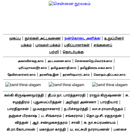
|
|
|
முகப்பு
நூல்கள் அட்டவணை
நன்கொடை அளிக்க!
உறுப்பினர்
|
|
|
பக்கம்
புரவலர் பக்கம்
பதிப்பாளர்கள்
எங்களைப்
|
பற்றி
தொடர்புக்கு
|
|
|
அகல்விளக்கு.காம்
அட்டவணை.காம்
சென்னைநெட்வொர்க்.காம்
|
|
|
டிரிப்டிராவல்டூர்.காம்
தமிழ்அகராதி.காம்
தமிழ்திரைஉலகம்.காம்
|
|
|
தேவிஸ்கார்னர்.காம்
தரணிஷ்.இன்
தரணிஷ்மார்ட்.காம்
கௌதம்பதிப்பகம்.காம்
|
|
|
கல்கி கிருஷ்ணமூர்த்தி
தீபம் நா. பார்த்தசாரதி
ராஜம் கிருஷ்ணன்
சு.
|
|
|
|
சமுத்திரம்
புதுமைப்பித்தன்
அறிஞர் அண்ணா
பாரதியார்
|
|
|
|
பாரதிதாசன்
மு.வரதராசனார்
ந.பிச்சமூர்த்தி
லா.ச.ராமாமிருதம்
|
|
|
|
தஞ்சை பிரகாஷ்
ப. சிங்காரம்
சங்கரராம்
தொ.மு.சி. ரகுநாதன்
|
|
|
|
விந்தன்
ஆர். சண்முகசுந்தரம்
சாவி
க. நா.சுப்ரமண்யம்
|
|
|
கி.ரா.கோபாலன்
மகாத்மா காந்தி
ய. லட்சுமி நாராயணன்
பனசை