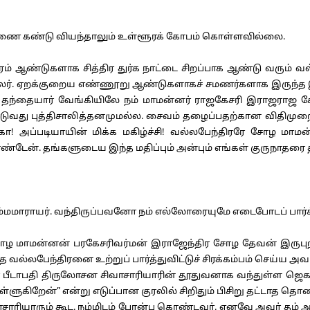
 கண்டு வியந்தாலும் உள்ளூரக் கோபம் கொள்ளவில்லை.
் ஆண்டுகளாக சித்திர துர்க நாட்டை சிறப்பாக ஆண்டு வரும் 
ாவலர். ஏறக்குறைய எண்ணூறு ஆண்டுகளாகச் சமணர்களாக இருந்த இ
் தந்தையார் வேங்கியிலே நம் மாமன்னர் ராஜகேசரி இராஜராஜ சோழ
ுத்திசாலித்தனமுமல்ல. சைவம் தழைப்பதற்கான விதிமுறையும் 
ோ! அப்படியாயின் மிக்க மகிழ்ச்சி! வல்லபேந்திரரே சோழ மாமன
ொண்டேன். தங்களுடைய இந்த மதிப்பும் அன்பும் எங்கள் குருநாதரை 
மாராயர். வந்திருப்பவனோ நம் எல்லோரையுமே எடைபோடப் பார்க்கிற
 மாமன்னன் பரகேசரிவர்மன் இராஜேந்திர சோழ தேவன் இருபுறத்
த வல்லபேந்திரனை உற்றுப் பார்த்துவிட்டுச் சிரக்கம்பம் செய்
னமகா பீடாபதி திருலோசன சிவாசாரியாரின் தூதுவனாக வந்துள்ள
ளுகிறேன்” என்று எடுப்பான குரலில் சிறிதும் பிசிறு தட்டாத தொ
ாசாரியாரும் கூட. நம்மிடம் பேரன்பு கொண்டவர். எனவே அவர் தம் அன