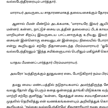
வல்லபேந்திரரையும் பார்த்தார்.
மாராயர் அவருடைய சாதாரணமாகத் தலையசைக்கும் தோரணை
ஆனால் பீமன் மீண்டும் அடக்கமாக, “மாராயரே, இவர் ஆயிரம
மன்னர். கன்னட நாட்டுச் சைவ மடத்தின் தலைமைப் பீடக் க
மாறியுள்ள சிறப்பு இவருடைய பாட்டனாருக்கு உரியது. இவர
சைவன் இன்னொரு சைவனுடன் இன்றைய நிலையில் போராடுவது ப
என்று கூறியதும் சற்றே நிதானமடைந்த பிரம்மமாராயர் “ஓக
வல்லபேந்திரனும் “இந்த சமிக்ஞையால் பெரிதும் மகிழ்ச்சி க
யாதவ பீமனைப் பார்த்தார் பிரம்மமாராயர்.
அவரோ ‘வந்திருக்கும் தூதுவரை எடை போடுகிறார் நம்ம பிரம்ம
தமது மைய மண்டபத்தில் நடுநாயகமாய் அமர்ந்திருந்த சோழ
வலது தோள் மீது பெரும் கதை ஒன்றைத் தாங்கி மிடுக்காக வந்
மாற்றி சற்றே குனிந்து “கன்னட தேசத்துச் சைவ சமயாதீ
முதலில் தெரிவித்து என் வணக்கங்களையும் அறிவித்துக் கொள்
கூறியதும், “நல்லது வல்லபேந்திரமே! சிவாசாரியார் நமது சமய