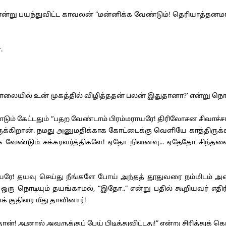
ன்று பயந்துவிட்ட காவலன் “மன்னிக்க வேண்டும்! தெரியாத்தனமா
.
லையில் உன் முகத்தில் விழித்ததன் பலன் இதுதானா?’ என்று நொந
்டும் கேட்டதும் “பதற வேண்டாம் பிரம்மராயரே! திரிலோசன சிவாச்ச
ுக்கிறான். நமது அனுமதிக்காக கோட்டைக்கு வெளியே காத்திருக
வேண்டும் சக்கரவர்த்திகளே! ஏதோ நினைவு... ஏதேதோ சிந்தனைக
தயவு செய்து நீங்களே போய் அந்தத் தூதுவரை நம்மிடம் அழைத்து
ஒரு நொடியும் தயங்காமல், “இதோ..” என்று பதில் கூறியவர் எத
னக் குதிரை மீது தாவினார்!
 ஆனால் அவருக்குப் பேய் பிடித்துவிட்டது!” என்று சிரித்துக் க