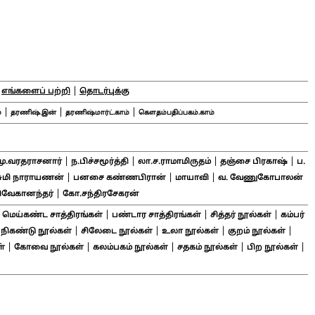
|
|
எங்களைப் பற்றி
தொடர்புக்கு
|
|
|
்
தரணிஷ்.இன்
தரணிஷ்மார்ட்.காம்
கௌதம்பதிப்பகம்.காம்
|
|
|
|
மு.வரதராசனார்
ந.பிச்சமூர்த்தி
லா.ச.ராமாமிருதம்
தஞ்சை பிரகாஷ்
ப.
|
|
|
சுமி நாராயணன்
பனசை கண்ணபிரான்
மாயாவி
வ. வேணுகோபாலன்
|
ிவேகானந்தர்
கோ.சந்திரசேகரன்
|
|
|
|
மெய்கண்ட சாத்திரங்கள்
பண்டார சாத்திரங்கள்
சித்தர் நூல்கள்
கம்பர்
|
|
|
|
|
நிகண்டு நூல்கள்
சிலேடை நூல்கள்
உலா நூல்கள்
குறம் நூல்கள்
|
|
|
|
|
்
கோவை நூல்கள்
கலம்பகம் நூல்கள்
சதகம் நூல்கள்
பிற நூல்கள்