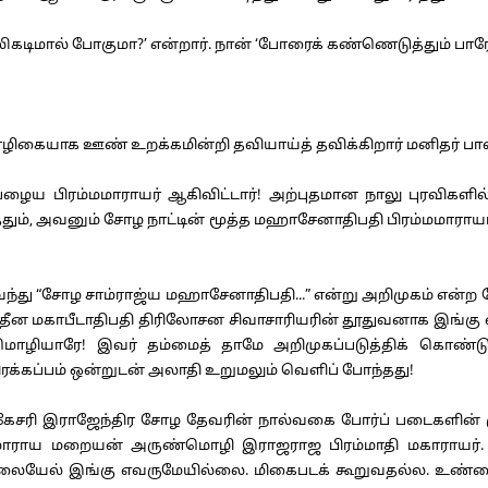
டிமால் போகுமா?’ என்றார். நான் ‘போரைக் கண்ணெடுத்தும் பார
ையாக ஊண் உறக்கமின்றி தவியாய்த் தவிக்கிறார் மனிதர் பாவம
ிரம்மமாராயர் ஆகிவிட்டார்! அற்புதமான நாலு புரவிகளில் நால
்ததும், அவனும் சோழ நாட்டின் மூத்த மஹாசேனாதிபதி பிரம்மமாராய
ு “சோழ சாம்ராஜ்ய மஹாசேனாதிபதி...” என்று அறிமுகம் என்ற பேரி
தீன மகாபீடாதிபதி திரிலோசன சிவாசாரியரின் தூதுவனாக இங்கு 
ொழியாரே! இவர் தம்மைத் தாமே அறிமுகப்படுத்திக் கொண்டுவிட
ிரக்கப்பம் ஒன்றுடன் அலாதி உறுமலும் வெளிப் போந்தது!
ரகேசரி இராஜேந்திர சோழ தேவரின் நால்வகை போர்ப் படைகளின்
மாராய மறையன் அருண்மொழி இராஜராஜ பிரம்மாதி மகாராயர். ந
ையேல் இங்கு எவருமேயில்லை. மிகைபடக் கூறுவதல்ல. உண்மையைக்