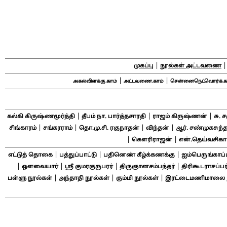
|
முகப்பு
நூல்கள் அட்டவணை
|
|
அகல்விளக்கு.காம்
அட்டவணை.காம்
சென்னைநெட்வொர்க்.க
|
|
|
கல்கி கிருஷ்ணமூர்த்தி
தீபம் நா. பார்த்தசாரதி
ராஜம் கிருஷ்ணன்
சு. 
|
|
|
|
சிங்காரம்
சங்கரராம்
தொ.மு.சி. ரகுநாதன்
விந்தன்
ஆர். சண்முகசுந்த
|
|
கௌரிராஜன்
என்.தெய்வசிக
|
|
|
எட்டுத் தொகை
பத்துப்பாட்டு
பதினெண் கீழ்க்கணக்கு
ஐம்பெருங்காப்
|
|
|
|
ஔவையார்
ஸ்ரீ குமரகுருபரர்
திருஞானசம்பந்தர்
திரிகூடராசப்பர
|
|
|
பள்ளு நூல்கள்
அந்தாதி நூல்கள்
கும்மி நூல்கள்
இரட்டைமணிமாலை ந