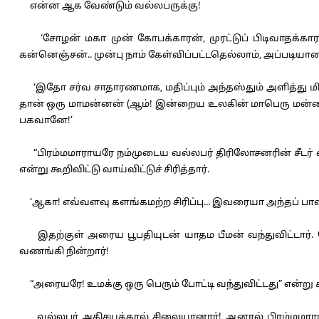
என்ன ஆக வேண்டும் வல்லபருக்கு!
‘சோழன் மகா முன் கோபக்காரன், முரட்டுப் பிடிவாதக்கா
கன்னெஞ்சன்.. முன்பு நாம் கேள்விப்பட்டதெல்லாம், அப்படியான
‘இதோ சர்வ சாதாரணமாக, மதிப்பும் அந்தஸ்தும் அளித்து மிக ந
தான் ஒரு மாமன்னன் (ஆம்! இன்றைய உலகின் மாபெரு மன்னன்) 
பகவானே!’
“பிரம்மமாராயரே நம்முடைய வல்லபர் திரிலோசனரின் சீடர் எ
என்று கூறிவிட்டு வாய்விட்டுச் சிரித்தார்.
‘ஆகா! எவ்வளவு களங்கமற்ற சிரிப்பு... இவரையா அந்தப் பாவி
இதற்குள் அரைய பூபதியுடன் யாதம பீமன் வந்துவிட்டார். 
வணங்கி நின்றார்!
“அரையரே! உமக்கு ஒரு பெரும் போட்டி வந்துவிட்டது” என்று க
வல்லபர் அதிசயத்தால் சிலையானார்! ஆனால் பிரம்மமாராயரு