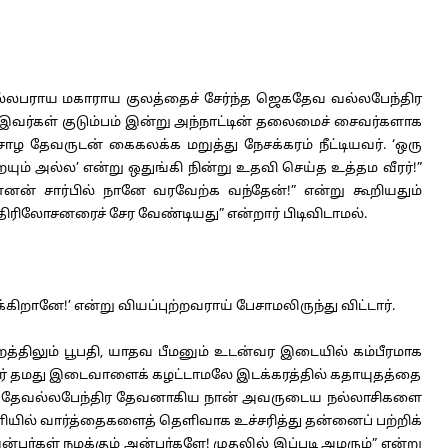
வல்லபராய மகாராய குலத்தைச் சேர்ந்த ஜெகதேவ வல்லபேந்திர
வர்கள் குடும்பம் இன்று அந்நாட்டின் தலைமைச் சைவர்களாக
 தேவருடன் கைகலக்க மறுத்து நேசக்கரம் நீட்டியவர். ‘ஒரு
அல்ல’ என்று ஒதுங்கி நின்று உதவி செய்த உத்தம வீரர்!”
்னன் சார்பில் நானே வரவேற்க வந்தேன்!” என்று கூறியதும்
திரிலோசனரைச் சேர வேண்டியது” என்றார் பிடிவிடாமல்.
ானே!’ என்று வியப்புற்றவராய் பேசாமலிருந்து விட்டார்.
திலும் பூபதி, யாதவ பீமனும் உடன்வர இடையில் கம்பீரமாக
ய அவர் தமது இடைவாளைக் கழட்டாமலே இடக்கரத்தில் கதாயுதத்தை
 ஜெகதேவல்லபேந்திர தேவனாகிய நான் அவருடைய நல்லாசிகளை
னியில் வார்த்தைகளைத் தெளிவாக உச்சரித்து தன்னைப் பற்றிக்
்பர்கள் நமக்கும் அன்பர்களே! முதலில் இப்படி அமரும்” என்று