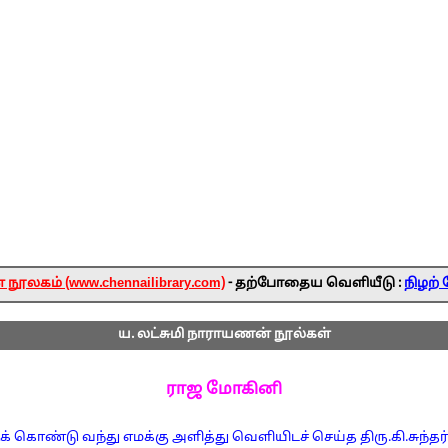
ூலகம் (www.chennailibrary.com)
- தற்போதைய வெளியீடு :
நிழற் 
ய. லட்சுமி நாராயணன் நூல்கள்
ராஜ மோகினி
க் கொண்டு வந்து எமக்கு அளித்து வெளியிடச் செய்த திரு.கி.சுந்த