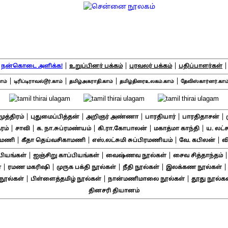
|
|
|
|
நன்கொடை அளிக்க!
உறுப்பினர் பக்கம்
புரவலர் பக்கம்
பதிப்பாளர்கள்
|
|
|
|
ாம்
டிரிப்டிராவல்டூர்.காம்
தமிழ்அகராதி.காம்
தமிழ்திரைஉலகம்.காம்
தேவிஸ்கார்னர்.காம
|
|
|
|
|
சமுத்திரம்
புதுமைப்பித்தன்
அறிஞர் அண்ணா
பாரதியார்
பாரதிதாசன்
|
|
|
|
|
ரம்
சாவி
க. நா.சுப்ரமண்யம்
கி.ரா.கோபாலன்
மகாத்மா காந்தி
ய. லட்
|
|
|
|
ாமணி
கீதா தெய்வசிகாமணி
எஸ்.லட்சுமி சுப்பிரமணியம்
வே. கபிலன்
வ
|
|
|
பியங்கள்
ஐஞ்சிறு காப்பியங்கள்
வைஷ்ணவ நூல்கள்
சைவ சித்தாந்தம்
|
|
|
|
்
ரமண மகரிஷி
முருக பக்தி நூல்கள்
நீதி நூல்கள்
இலக்கண நூல்கள்
|
|
|
ூல்கள்
பிள்ளைத்தமிழ் நூல்கள்
நான்மணிமாலை நூல்கள்
தூது நூல்கள
தினசரி தியானம்