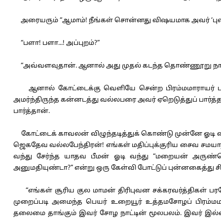
அரையரும் “ஆமாம்! நீங்கள் சொன்னது விஷயமாக அவர் ‘புலிக
“பளா! பளா...! அப்புறம்?”
“அவ்வளவுதான். ஆனால் அது முதல் கடந்த தொண்ணூறு நாழிக
ஆனால் கோட்டைக்கு வெளியே சென்ற பிரம்மமாராயர் பழைய ப
அமர்ந்திருந்த கன்னடத்து வல்லபரை அவர் ஏறெடுத்துப் பார்த
பார்த்தான்.
கோட்டைக் காவலன் விழுந்தடித்துக் கொண்டு முன்னே ஓடி வந்த
ஜெகதேவ வல்லபேந்திரன்! எங்கள் மதிப்புக்குரிய சைவ சமயா
வந்து சேர்ந்த யாதவ பீமன் ஓடி வந்து “மறையன் அருண்ம
அனுமதியுண்டா?” என்று ஒரு கேள்வி போட்டுப் புன்னகைத்து ச
“எங்கள் சூரிய குல மாமன் திரிபுவன சக்கரவர்த்திகள் ப
முறைப்படி அமைந்த பெயர் உறையூர் உத்தமசோழப் பிரம்ம
தலைமை தாங்கும் இவர் சோழ நாட்டின் மூலபலம். இவர் இல்ல