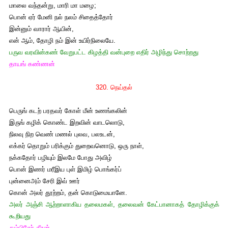
மாலை வந்தன்று, மாரி மா மழை;
பொன் ஏர் மேனி நல் நலம் சிதைத்தோர்
இன்னும் வாரார் ஆயின்,
என் ஆம், தோழி நம் இன் உயிர்நிலையே.
பருவ வரவின்கண் வேறுபட்ட கிழத்தி வன்புறை எதிர் அழிந்து சொற்றது
தாயங் கண்ணன்
320. நெய்தல்
பெருங் கடற் பரதவர் கோள் மீன் உணங்கலின்
இருங் கழிக் கொண்ட இறவின் வாடலொடு,
நிலவு நிற வெண் மணல் புலவ, பலஉடன்,
எக்கர் தொறும் பரிக்கும் துறைவனொடு, ஒரு நாள்,
நக்கதோர் பழியும் இலமே போது அவிழ்
பொன் இணர் மரீஇய புள் இமிழ் பொங்கர்ப்
புன்னைஅம் சேரி இவ் ஊர்
கொன் அலர் தூற்றம், தன் கொடுமையானே.
அலர் அஞ்சி ஆற்றாளாகிய தலைமகள், தலைவன் கேட்பானாகத் தோழிக்குக்
கூறியது
தும்பிசேர் கீரன்