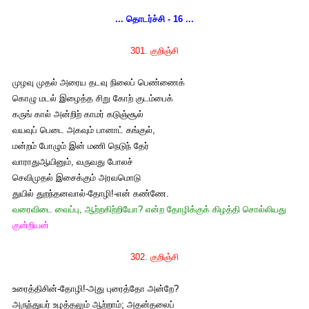
... தொடர்ச்சி - 16 ...
301. குறிஞ்சி
முழவு முதல் அரைய தடவு நிலைப் பெண்ணைக்
கொழு மடல் இழைத்த சிறு கோற் குடம்பைக்
கருங் கால் அன்றிற் காமர் கடுஞ்சூல்
வயவுப் பெடை அகவும் பானாட் கங்குல்,
மன்றம் போழும் இன் மணி நெடுந் தேர்
வாராதுஆயினும், வருவது போலச்
செவிமுதல் இசைக்கும் அரவமொடு
துயில் துறந்தனவால்-தோழி!-என் கண்ணே.
வரைவிடை வைப்பு, ஆற்றகிற்றியோ? என்ற தோழிக்குக் கிழத்தி சொல்லியது
குன்றியன்
302. குறிஞ்சி
உரைத்திசின்-தோழி!-அது புரைத்தோ அன்றே?
அருந்துயர் உழத்தலும் ஆற்றாம்; அதன்தலைப்