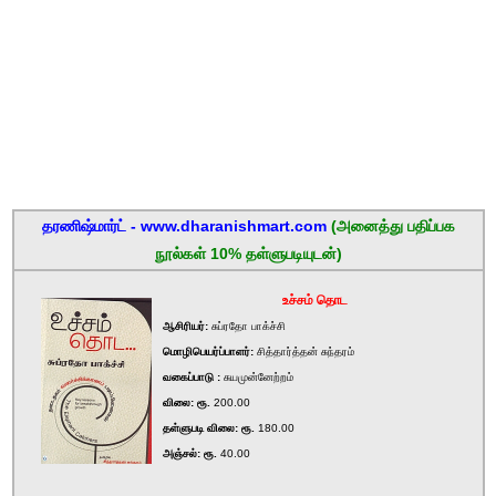
தரணிஷ்மார்ட் - www.dharanishmart.com
(அனைத்து பதிப்பக
நூல்கள் 10% தள்ளுபடியுடன்)
உச்சம் தொட
ஆசிரியர்:
சுப்ரதோ பாக்ச்சி
மொழிபெயர்ப்பாளர்:
சித்தார்த்தன் சுந்தரம்
வகைப்பாடு :
சுயமுன்னேற்றம்
விலை: ரூ.
200.00
தள்ளுபடி விலை: ரூ.
180.00
அஞ்சல்: ரூ.
40.00