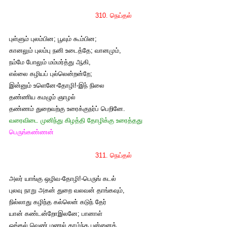
310. நெய்தல்
புள்ளும் புலம்பின; பூவும் கூம்பின;
கானலும் புலம்பு நனி உடைத்தே; வானமும்,
நம்மே போலும் மம்மர்த்து ஆகி,
எல்லை கழியப் புல்லென்றன்றே;
இன்னும் உளெனே-தோழி!-இந் நிலை
தண்ணிய கமழும் ஞாழல்
தண்ணம் துறைவற்கு உரைக்குநர்ப் பெறினே.
வரைவிடை முனிந்து கிழத்தி தோழிக்கு உரைத்தது
பெருங்கண்ணன்
311. நெய்தல்
அலர் யாங்கு ஒழிவ-தோழி!-பெருங் கடல்
புலவு நாறு அகன் துறை வலவன் தாங்கவும்,
நில்லாது கழிந்த கல்லென் கடுந் தேர்
யான் கண்டன்றோஇலனே; பானாள்
ஓங்கல் வெண் மணல் தாழ்ந்த புன்னைத்