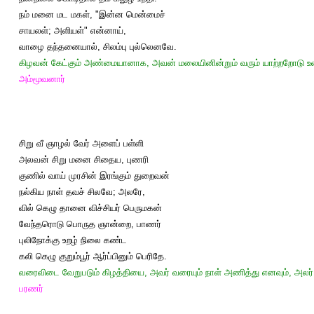
நம் மனை மட மகள், "இன்ன மென்மைச்
சாயலள்; அளியள்" என்னாய்,
வாழை தந்தனையால், சிலம்பு புல்லெனவே.
கிழவன் கேட்கும் அண்மையானாக, அவன் மலையினின்றும் வரும் யாற்றறோடு உரை
அம்மூவனார்
சிறு வீ ஞாழல் வேர் அளைப் பள்ளி
அலவன் சிறு மனை சிதைய, புணரி
குணில் வாய் முரசின் இரங்கும் துறைவன்
நல்கிய நாள் தவச் சிலவே; அலரே,
வில் கெழு தானை விச்சியர் பெருமகன்
வேந்தரொடு பொருத ஞான்றை, பாணர்
புலிநோக்கு உறழ் நிலை கண்ட
கலி கெழு குறும்பூர் ஆர்ப்பினும் பெரிதே.
வரைவிடை வேறுபடும் கிழத்தியை, அவர் வரையும் நாள் அணித்து எனவும், அலர் 
பரணர்