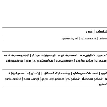
|
முகப்பு
நூல்கள்
|
|
அகல்விளக்கு.காம்
அட்டவணை.காம்
சென்னைந
|
|
|
|
கல்கி கிருஷ்ணமூர்த்தி
தீபம் நா. பார்த்தசாரதி
ராஜம் கிருஷ்ணன்
சு. சமுத்திரம்
புதுமைப்
|
|
|
|
|
சண்முகசுந்தரம்
சாவி
க. நா.சுப்ரமண்யம்
கி.ரா.கோபாலன்
மகாத்மா காந்தி
ய. லட்சும
|
|
|
|
எட்டுத் தொகை
பத்துப்பாட்டு
பதினெண் கீழ்க்கணக்கு
ஐம்பெருங்காப்பியங்கள்
ஐஞ்சி
|
|
|
|
|
திரிகூடராசப்பர்
ரமண மகரிஷி
முருக பக்தி நூல்கள்
நீதி நூல்கள்
இலக்கண நூல்கள்
ந
நூல்கள