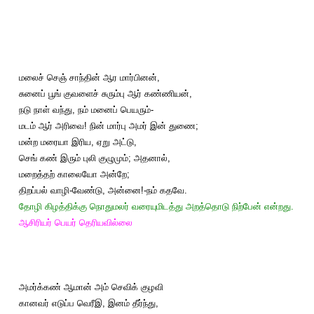
மலைச் செஞ் சாந்தின் ஆர மார்பினன்,
சுனைப் பூங் குவளைச் சுரும்பு ஆர் கண்ணியன்,
நடு நாள் வந்து, நம் மனைப் பெயரும்-
மடம் ஆர் அரிவை! நின் மார்பு அமர் இன் துணை;
மன்ற மரையா இரிய, ஏறு அட்டு,
செங் கண் இரும் புலி குழுமும்; அதனால்,
மறைத்தற் காலையோ அன்றே;
திறப்பல் வாழி-வேண்டு, அன்னை!-நம் கதவே.
தோழி கிழத்திக்கு நொதுமலர் வரையுமிடத்து அறத்தொடு நிற்பேன் என்றது.
ஆசிரியர் பெயர் தெரியவில்லை
அமர்க்கண் ஆமான் அம் செவிக் குழவி
கானவர் எடுப்ப வெரீஇ, இனம் தீர்ந்து,