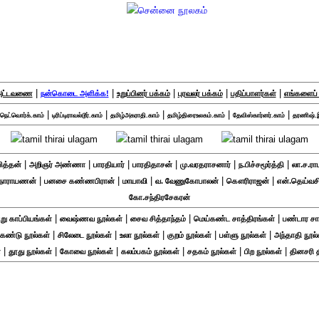
|
|
|
|
|
 அட்டவணை
நன்கொடை அளிக்க!
உறுப்பினர் பக்கம்
புரவலர் பக்கம்
பதிப்பாளர்கள்
எங்களைப் 
|
|
|
|
|
ெட்வொர்க்.காம்
டிரிப்டிராவல்டூர்.காம்
தமிழ்அகராதி.காம்
தமிழ்திரைஉலகம்.காம்
தேவிஸ்கார்னர்.காம்
தரணிஷ்.
|
|
|
|
|
|
பித்தன்
அறிஞர் அண்ணா
பாரதியார்
பாரதிதாசன்
மு.வரதராசனார்
ந.பிச்சமூர்த்தி
லா.ச.ரா
|
|
|
|
|
ி நாராயணன்
பனசை கண்ணபிரான்
மாயாவி
வ. வேணுகோபாலன்
கௌரிராஜன்
என்.தெய்வ
கோ.சந்திரசேகரன்
|
|
|
|
று காப்பியங்கள்
வைஷ்ணவ நூல்கள்
சைவ சித்தாந்தம்
மெய்கண்ட சாத்திரங்கள்
பண்டார சா
|
|
|
|
|
ிகண்டு நூல்கள்
சிலேடை நூல்கள்
உலா நூல்கள்
குறம் நூல்கள்
பள்ளு நூல்கள்
அந்தாதி நூல்
|
|
|
|
|
|
்
தூது நூல்கள்
கோவை நூல்கள்
கலம்பகம் நூல்கள்
சதகம் நூல்கள்
பிற நூல்கள்
தினசரி 