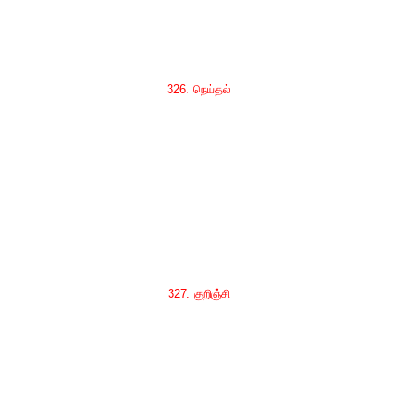
326. நெய்தல்
327. குறிஞ்சி