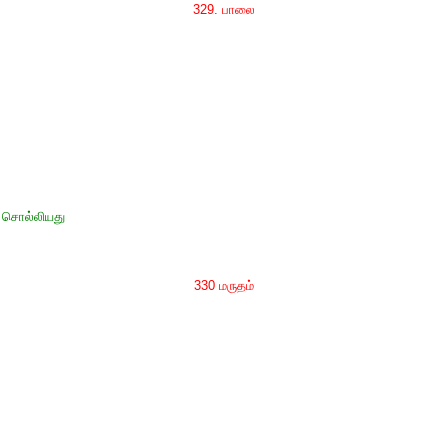
329. பாலை
ச் சொல்லியது
330 மருதம்