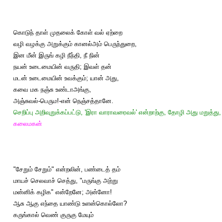
கொடுந் தாள் முதலைக் கோள் வல் ஏற்றை
வழி வழக்கு அறுக்கும் கானல்அம் பெருந்துறை,
இன மீன் இருங் கழி நீந்தி, நீ நின்
நயன் உடைமையின் வருதி; இவள் தன்
மடன் உடைமையின் உவக்கும்; யான் அது,
கவை மக நஞ்சு உண்டாஅங்கு,
அஞ்சுவல்-பெரும!-என் நெஞ்சத்தானே.
செறிப்பு அறிவுறுக்கப்பட்டு, 'இரா வாராவரைவல்' என்றாற்கு, தோழி அது மறுத்த
கலைமகன்
"சேறும் சேறும்" என்றலின், பண்டைத் தம்
மாயச் செலவாச் செத்து, "மருங்கு அற்று
மன்னிக் கழிக" என்றேனே; அன்னோ!
ஆசு ஆகு எந்தை யாண்டு உளன்கொல்லோ?
கருங்கால் வெண் குருகு மேயும்