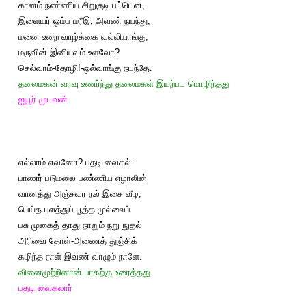
கானம் நண்ணிய சிறுகுடி பட்டென,
இளையர் ஓம்ப மரீஇ, அவண் நயந்து,
மனை உறை வாழ்க்கை வல்லியாங்கு,
மருவின் இனியவும் உளவோ?
செல்வாம்-தோழி!-ஒல்வாங்கு நடந்தே.
தலைமகன் வரவு உணர்ந்து தலைமகள் இயற்பட மொழிந்தது
ஐயூர் முடவன்
எல்லாம் எவனோ? பதடி வைகல்-
பாணர் படுமலை பண்ணிய எழாலின்
வானத்து அஞ்சுவர நல் இசை வீழ,
பெய்த புலத்துப் பூத்த முல்லைப்
பசு முகைத் தாது நாறும் நறு நுதல்
அரிவை தோள்-அணைத் துஞ்சிக்
கழிந்த நாள் இவண் வாழும் நாளே.
வினைமுற்றினான் பாகற்கு உரைத்தது
பதடி வைகலார்