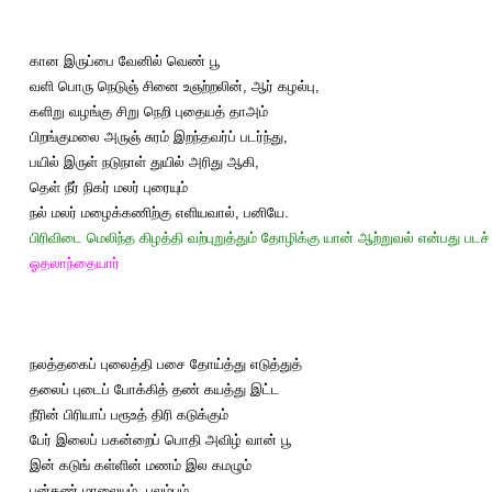
கான இருப்பை வேனில் வெண் பூ
வளி பொரு நெடுஞ் சினை உஞற்றலின், ஆர் கழல்பு,
களிறு வழங்கு சிறு நெறி புதையத் தாஅம்
பிறங்குமலை அருஞ் சுரம் இறந்தவர்ப் படர்ந்து,
பயில் இருள் நடுநாள் துயில் அரிது ஆகி,
தெள் நீர் நிகர் மலர் புரையும்
நல் மலர் மழைக்கணிற்கு எளியவால், பனியே.
பிரிவிடை மெலிந்த கிழத்தி வற்புறுத்தும் தோழிக்கு யான் ஆற்றுவல் என்பது பட
ஓதலாந்தையார்
நலத்தகைப் புலைத்தி பசை தோய்த்து எடுத்துத்
தலைப் புடைப் போக்கித் தண் கயத்து இட்ட
நீரின் பிரியாப் பரூஉத் திரி கடுக்கும்
பேர் இலைப் பகன்றைப் பொதி அவிழ் வான் பூ
இன் கடுங் கள்ளின் மணம் இல கமழும்
புன்கண் மாலையும், புலம்பும்,