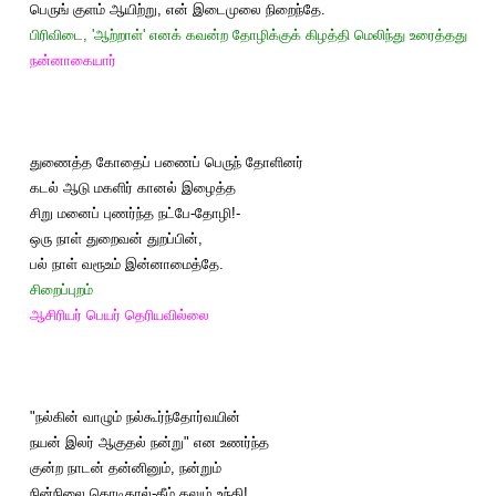
பெருங் குளம் ஆயிற்று, என் இடைமுலை நிறைந்தே.
பிரிவிடை, 'ஆற்றாள்' எனக் கவன்ற தோழிக்குக் கிழத்தி மெலிந்து உரைத்தது
நன்னாகையார்
துணைத்த கோதைப் பணைப் பெருந் தோளினர்
கடல் ஆடு மகளிர் கானல் இழைத்த
சிறு மனைப் புணர்ந்த நட்பே-தோழி!-
ஒரு நாள் துறைவன் துறப்பின்,
பல் நாள் வரூஉம் இன்னாமைத்தே.
சிறைப்புறம்
ஆசிரியர் பெயர் தெரியவில்லை
"நல்கின் வாழும் நல்கூர்ந்தோர்வயின்
நயன் இலர் ஆகுதல் நன்று" என உணர்ந்த
குன்ற நாடன் தன்னினும், நன்றும்
நின்நிலை கொடிதால்-தீம் கலுழ் உந்தி!