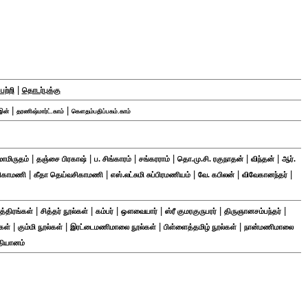
|
பற்றி
தொடர்புக்கு
|
|
இன்
தரணிஷ்மார்ட்.காம்
கௌதம்பதிப்பகம்.காம்
|
|
|
|
|
|
மாமிருதம்
தஞ்சை பிரகாஷ்
ப. சிங்காரம்
சங்கரராம்
தொ.மு.சி. ரகுநாதன்
விந்தன்
ஆர்.
|
|
|
|
|
சிகாமணி
கீதா தெய்வசிகாமணி
எஸ்.லட்சுமி சுப்பிரமணியம்
வே. கபிலன்
விவேகானந்தர்
|
|
|
|
|
|
த்திரங்கள்
சித்தர் நூல்கள்
கம்பர்
ஔவையார்
ஸ்ரீ குமரகுருபரர்
திருஞானசம்பந்தர்
|
|
|
|
கள்
கும்மி நூல்கள்
இரட்டைமணிமாலை நூல்கள்
பிள்ளைத்தமிழ் நூல்கள்
நான்மணிமாலை
தியானம்