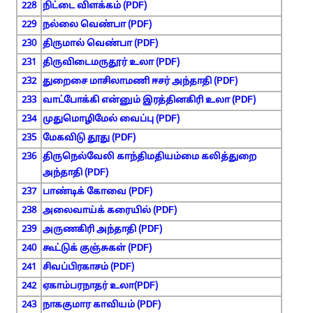
228
நிட்டை விளக்கம் (PDF)
229
நல்லை வெண்பா (PDF)
230
திருமால் வெண்பா (PDF)
231
திருவிடைமருதூர் உலா (PDF)
232
துறைசை மாசிலாமணி ஈசர் அந்தாதி (PDF)
233
வாட்போக்கி என்னும் இரத்தினகிரி உலா (PDF)
234
முதுமொழிமேல் வைப்பு (PDF)
235
மேகவிடு தூது (PDF)
236
திருநெல்வேலி காந்திமதியம்மை கலித்துறை
அந்தாதி (PDF)
237
பாண்டிக் கோவை (PDF)
238
அலைவாய்க் கரையில் (PDF)
239
அருணகிரி அந்தாதி (PDF)
240
கூட்டுக் குஞ்சுகள் (PDF)
241
சிவப்பிரகாசம் (PDF)
242
ஏகாம்பரநாதர் உலா(PDF)
243
நாககுமார காவியம் (PDF)