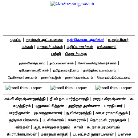
|
|
|
முகப்பு
நூல்கள் அட்டவணை
நன்கொடை அளிக்க!
உறுப்பினர்
|
|
|
பக்கம்
புரவலர் பக்கம்
பதிப்பாளர்கள்
எங்களைப்
|
பற்றி
தொடர்புக்கு
|
|
|
அகல்விளக்கு.காம்
அட்டவணை.காம்
சென்னைநெட்வொர்க்.காம்
|
|
|
டிரிப்டிராவல்டூர்.காம்
தமிழ்அகராதி.காம்
தமிழ்திரைஉலகம்.காம்
|
|
|
தேவிஸ்கார்னர்.காம்
தரணிஷ்.இன்
தரணிஷ்மார்ட்.காம்
கௌதம்பதிப்பகம்.காம்
|
|
|
கல்கி கிருஷ்ணமூர்த்தி
தீபம் நா. பார்த்தசாரதி
ராஜம் கிருஷ்ணன்
சு.
|
|
|
|
சமுத்திரம்
புதுமைப்பித்தன்
அறிஞர் அண்ணா
பாரதியார்
|
|
|
|
பாரதிதாசன்
மு.வரதராசனார்
ந.பிச்சமூர்த்தி
லா.ச.ராமாமிருதம்
|
|
|
|
தஞ்சை பிரகாஷ்
ப. சிங்காரம்
சங்கரராம்
தொ.மு.சி. ரகுநாதன்
|
|
|
|
விந்தன்
ஆர். சண்முகசுந்தரம்
சாவி
க. நா.சுப்ரமண்யம்
|
|
|
கி.ரா.கோபாலன்
மகாத்மா காந்தி
ய. லட்சுமி நாராயணன்
பனசை