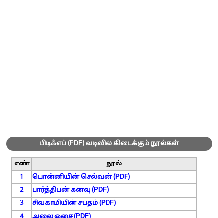
பிடிஃஎப் (PDF) வடிவில் கிடைக்கும் நூல்கள்
எண்
நூல்
1
பொன்னியின் செல்வன் (PDF)
2
பார்த்திபன் கனவு (PDF)
3
சிவகாமியின் சபதம் (PDF)
4
அலை ஓசை (PDF)