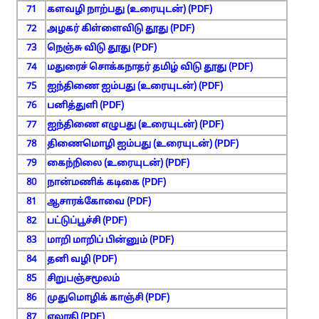
71
களவழி நாற்பது (உரையுடன்) (PDF)
72
அழகர் கிள்ளைவிடு தூது (PDF)
73
நெஞ்சு விடு தூது (PDF)
74
மதுரைச் சொக்கநாதர் தமிழ் விடு தூது (PDF)
75
ஐந்திணை ஐம்பது (உரையுடன்) (PDF)
76
பனித்துளி (PDF)
77
ஐந்திணை எழுபது (உரையுடன்) (PDF)
78
திணைமொழி ஐம்பது (உரையுடன்) (PDF)
79
கைந்நிலை (உரையுடன்) (PDF)
80
நான்மணிக் கடிகை (PDF)
81
ஆசாரக்கோவை (PDF)
82
பட்டுப்பூச்சி (PDF)
83
மாறி மாறிப் பின்னும் (PDF)
84
தனி வழி (PDF)
85
சிறுபஞ்சமூலம்
86
முதுமொழிக் காஞ்சி (PDF)
87
ஏலாதி (PDF)