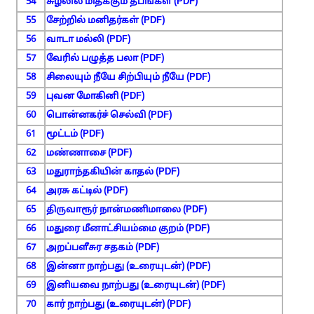
54
சுழலில் மிதக்கும் தீபங்கள் (PDF)
55
சேற்றில் மனிதர்கள் (PDF)
56
வாடா மல்லி (PDF)
57
வேரில் பழுத்த பலா (PDF)
58
சிலையும் நீயே சிற்பியும் நீயே (PDF)
59
புவன மோகினி (PDF)
60
பொன்னகர்ச் செல்வி (PDF)
61
மூட்டம் (PDF)
62
மண்ணாசை (PDF)
63
மதுராந்தகியின் காதல் (PDF)
64
அரசு கட்டில் (PDF)
65
திருவாரூர் நான்மணிமாலை (PDF)
66
மதுரை மீனாட்சியம்மை குறம் (PDF)
67
அறப்பளீசுர சதகம் (PDF)
68
இன்னா நாற்பது (உரையுடன்) (PDF)
69
இனியவை நாற்பது (உரையுடன்) (PDF)
70
கார் நாற்பது (உரையுடன்) (PDF)