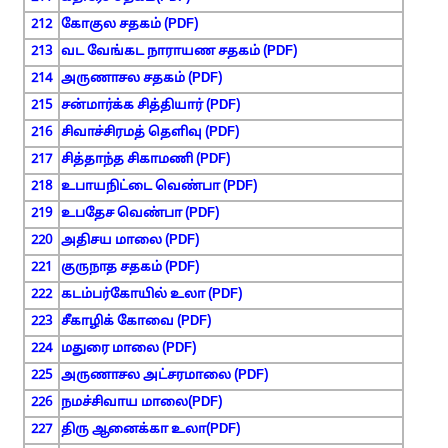
212
கோகுல சதகம் (PDF)
213
வட வேங்கட நாராயண சதகம் (PDF)
214
அருணாசல சதகம் (PDF)
215
சன்மார்க்க சித்தியார் (PDF)
216
சிவாச்சிரமத் தெளிவு (PDF)
217
சித்தாந்த சிகாமணி (PDF)
218
உபாயநிட்டை வெண்பா (PDF)
219
உபதேச வெண்பா (PDF)
220
அதிசய மாலை (PDF)
221
குருநாத சதகம் (PDF)
222
கடம்பர்கோயில் உலா (PDF)
223
சீகாழிக் கோவை (PDF)
224
மதுரை மாலை (PDF)
225
அருணாசல அட்சரமாலை (PDF)
226
நமச்சிவாய மாலை(PDF)
227
திரு ஆனைக்கா உலா(PDF)