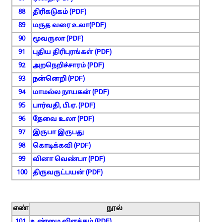
88
திரிகடுகம் (PDF)
89
மருத வரை உலா(PDF)
90
மூவருலா (PDF)
91
புதிய திரிபுரங்கள் (PDF)
92
அறநெறிச்சாரம் (PDF)
93
நன்னெறி (PDF)
94
மாமல்ல நாயகன் (PDF)
95
பார்வதி, பி.ஏ. (PDF)
96
தேவை உலா (PDF)
97
இருபா இருபது
98
கொடிக்கவி (PDF)
99
வினா வெண்பா (PDF)
100
திருவருட்பயன் (PDF)
எண்
நூல்