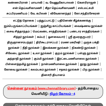
|
|
|
|
கண்ணபிரான்
மாயாவி
வ. வேணுகோபாலன்
கௌரிராஜன்
|
|
என்.தெய்வசிகாமணி
கீதா தெய்வசிகாமணி
எஸ்.லட்சுமி
|
|
|
சுப்பிரமணியம்
வே. கபிலன்
விவேகானந்தர்
கோ.சந்திரசேகரன்
|
|
|
எட்டுத் தொகை
பத்துப்பாட்டு
பதினெண் கீழ்க்கணக்கு
|
|
ஐம்பெருங்காப்பியங்கள்
ஐஞ்சிறு காப்பியங்கள்
வைஷ்ணவ நூல்கள்
|
|
|
|
சைவ சித்தாந்தம்
மெய்கண்ட சாத்திரங்கள்
பண்டார சாத்திரங்கள்
|
|
|
|
சித்தர் நூல்கள்
கம்பர்
ஔவையார்
ஸ்ரீ குமரகுருபரர்
|
|
|
திருஞானசம்பந்தர்
திரிகூடராசப்பர்
ரமண மகரிஷி
முருக பக்தி
|
|
|
|
நூல்கள்
நீதி நூல்கள்
இலக்கண நூல்கள்
நிகண்டு நூல்கள்
|
|
|
|
சிலேடை நூல்கள்
உலா நூல்கள்
குறம் நூல்கள்
பள்ளு நூல்கள்
|
|
|
அந்தாதி நூல்கள்
கும்மி நூல்கள்
இரட்டைமணிமாலை நூல்கள்
|
|
|
பிள்ளைத்தமிழ் நூல்கள்
நான்மணிமாலை நூல்கள்
தூது நூல்கள்
|
|
|
|
கோவை நூல்கள்
கலம்பகம் நூல்கள்
சதகம் நூல்கள்
பிற நூல்கள்
தினசரி தியானம்
சென்னை நூலகம் (www.chennailibrary.com)
- தற்போதைய
வெளியீடு :
நிழற் கோலம் - 4