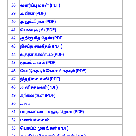
38
வளர்ப்பு மகள் (PDF)
39
அபிதா (PDF)
40
அநுக்கிரகா (PDF)
41
பெண் குரல் (PDF)
42
குறிஞ்சித் தேன் (PDF)
43
நிசப்த சங்கீதம் (PDF)
44
உத்தர காண்டம் (PDF)
45
மூலக் கனல் (PDF)
46
கோடுகளும் கோலங்களும் (PDF)
47
நித்திலவல்லி (PDF)
48
அனிச்ச மலர் (PDF)
49
கற்சுவர்கள் (PDF)
50
சுலபா
51
பார்கவி லாபம் தருகிறாள் (PDF)
52
மணிபல்லவம்
53
பொய்ம் முகங்கள் (PDF)