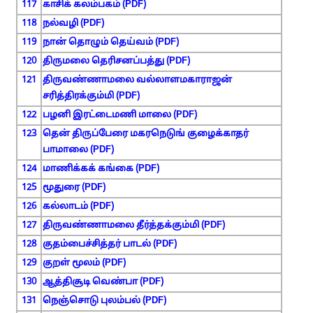
117
காசிக் கலம்பகம் (PDF)
118
நல்வழி (PDF)
119
நான் தொழும் தெய்வம் (PDF)
120
திருமலை தெரிசனப்பத்து (PDF)
121
திருவண்ணாமலை வல்லாளமகாராஜன்
சரித்திரக்கும்மி (PDF)
122
பழனி இரட்டைமணி மாலை (PDF)
123
தென் திருப்பேரை மகரநெடுங் குழைக்காதர்
பாமாலை (PDF)
124
மாணிக்கக் கங்கை (PDF)
125
மூதுரை (PDF)
126
கல்லாடம் (PDF)
127
திருவண்ணாமலை தீர்த்தக்கும்மி (PDF)
128
குதம்பைச்சித்தர் பாடல் (PDF)
129
குறள் மூலம் (PDF)
130
ஆத்திசூடி வெண்பா (PDF)
131
நெஞ்சொடு புலம்பல் (PDF)