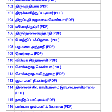
101
உண்மை விளக்கம் (PDF)
102
திருவுந்தியார் (PDF)
103
திருக்களிற்றுப்படியார் (PDF)
104
திருப்பதி ஏழுமலை வெண்பா (PDF)
105
மனோதிருப்தி (PDF)
106
திருநெல்லையந்தாதி (PDF)
107
போற்றிப் பஃறொடை(PDF)
108
பழமலை அந்தாதி (PDF)
109
நேமிநாதம் (PDF)
110
விவேக சிந்தாமணி (PDF)
111
சொக்கநாத வெண்பா (PDF)
112
சொக்கநாத கலித்துறை (PDF)
113
சூடாமணி நிகண்டு (PDF)
114
தில்லைச் சிவகாமியம்மை இரட்டைமணிமாலை
(PDF)
115
நவநீதப் பாட்டியல் (PDF)
116
பண்டார மும்மணிக் கோவை (PDF)