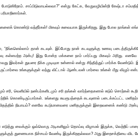
போடுகிறோம். சாப்பிடுவாயல்லவா?” என்று கேட்க, வேறுவழியின்றி கேஷ்டா சம்மதித்தான
பரிமாறினார்கள்.
்களைக் கொண்டு வந்தீர்கள்! மிகவும் சுவையாக இருக்கிறது. இது போல நாங்கள் எங்கள் 
“நீங்களெல்லாம் தான் கடவுள். இப்போது நான் கடவுளுக்கு உணவு படைத்திருக்கிற
வு கள்ளமற்ற அன்பு! இது போன்ற மக்களை நாம் பார்ப்பது மிகவும் அரிது. எனவ
 இவர்கள் துயரை நீக்க முடியுமா உன்னால் என்று சிந்தித்துப் பார்க்க வேண்டும்
 அருட்பார்வை உங்களுக்குள் வந்து விட்டால் ஆண்டவன் பார்வை உங்கள் மீது விழும் 
ும் சரி, வெளியில் நண்பர்களிடமும் சரி தங்கள் வார்த்தைகளால் சுடும் சொற்கள் கூ
ற்றிக் கொண்டிருப்பார்கள். உங்களது சுயரூபத்தைக் கடவுளால் படைக்கப்பட்ட மனிதர்
 எந்த விதத்தில் நியாயம்? எனவே கூடுமானவரை மனிதருக்குள் இறைவனைக் கண்டு அன்பு
் எடுத்து வைக்கும் ஒவ்வொரு அடிகளிலும் தொய்வு விழாமல் இருக்க, வெற்றிப் ப
 உங்களுக்குத் துணையாக நிச்சயம் வேண்டி இருக்கிறதல்லவா? அது இறைசக்தியை விட வே