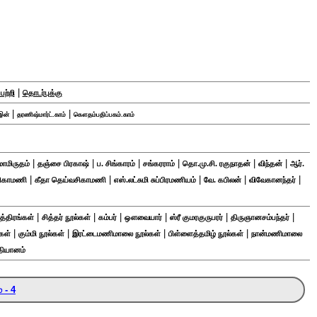
|
பற்றி
தொடர்புக்கு
|
|
இன்
தரணிஷ்மார்ட்.காம்
கௌதம்பதிப்பகம்.காம்
|
|
|
|
|
|
மாமிருதம்
தஞ்சை பிரகாஷ்
ப. சிங்காரம்
சங்கரராம்
தொ.மு.சி. ரகுநாதன்
விந்தன்
ஆர்.
|
|
|
|
|
சிகாமணி
கீதா தெய்வசிகாமணி
எஸ்.லட்சுமி சுப்பிரமணியம்
வே. கபிலன்
விவேகானந்தர்
|
|
|
|
|
|
த்திரங்கள்
சித்தர் நூல்கள்
கம்பர்
ஔவையார்
ஸ்ரீ குமரகுருபரர்
திருஞானசம்பந்தர்
|
|
|
|
கள்
கும்மி நூல்கள்
இரட்டைமணிமாலை நூல்கள்
பிள்ளைத்தமிழ் நூல்கள்
நான்மணிமாலை
தியானம்
 - 4