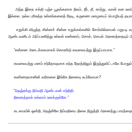
அந்த இறை சக்தி பஞ்ச பூதங்களாக நிலம், நீர், தீ, காற்று, வான் என உலகெங்
இல்லை. நல்ல பரிசுத்த உள்ளங்களைத் தேடி, கருணை மழையைப் பொழியத் தயாரா
சறுக்கி விழுந்த சின்னச் சின்ன சறுக்கல்களில் சோர்வில்லாமல் மறுபடி
ஆண்டவனிடம் அர்ப்பணித்து உங்கள் எண்ணம், சொல், செயல் அனைத்தையும் ஆண
“என்னை அடைக்கலமாகக் கொண்டு கவலையற்று இருப்பாயாக.”
கவலையற்று மனம் சந்தோஷமாக எந்த நேரத்திலும் இருந்துவிட்டாலே போதும். ப
கண்ணதாசனின் வரிகளை இங்கே நினைவு கூர்வோமா?
“நெஞ்சுக்கு நிம்மதி ஆண்டவன் சந்நிதி.
நினைத்தால் எல்லாம் உனக்குள்ளே.”
கடமையில் ஒன்றி, நெஞ்சிலே நிம்மதியை நிலை நிறுத்தி அனைத்து பாரத்தையும் ஆ