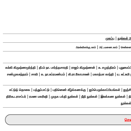
|
முகப்பு
நூல்கள்
|
|
அகல்விளக்கு.காம்
அட்டவணை.காம்
சென்னைந
|
|
|
|
கல்கி கிருஷ்ணமூர்த்தி
தீபம் நா. பார்த்தசாரதி
ராஜம் கிருஷ்ணன்
சு. சமுத்திரம்
புதுமைப்
|
|
|
|
|
சண்முகசுந்தரம்
சாவி
க. நா.சுப்ரமண்யம்
கி.ரா.கோபாலன்
மகாத்மா காந்தி
ய. லட்சும
|
|
|
|
எட்டுத் தொகை
பத்துப்பாட்டு
பதினெண் கீழ்க்கணக்கு
ஐம்பெருங்காப்பியங்கள்
ஐஞ்சி
|
|
|
|
|
திரிகூடராசப்பர்
ரமண மகரிஷி
முருக பக்தி நூல்கள்
நீதி நூல்கள்
இலக்கண நூல்கள்
ந
நூல்கள
சென