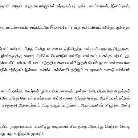
். அதன் பிறகு சுவாமிஜியின் உத்தரவுப்படி பருப்பு, காய்கறிகள், இனிப்புகள்,
வாழ்க்கையில் சாப்பிட்டதே இல்லையே!” என்று கூறி மிகவும் ரசித்து, ருசித்து,
ேன்” என்றார். பிறகு அன்று மாலை மடத்திலிருந்த சன்யாஸிகளுக்கு அருளுரை
ே இவர்களுக்கு உணவு அளிக்க வேண்டும் என்கிற எண்ணம் எனக்கு ஏற்பட்டது.
. இல்லாவிட்டால் காவி உடை உடுத்தி என்ன பயன்? இதன் பெயர் தான் உண்மையான
என்பதில் சந்தேகம் இல்லை. எனவே, எல்லோரிடத்திலும் கடவுளைக் கண்டு எல்லோர்
றி காயப்படுத்தி, அவர்கள் பூப்போன்ற மனதைப் புண்ணாக்கி, பிறகு கோவிலுக்குச்
களே புரிந்து கொண்டு உங்களை விட்டு விலகி நிற்கும் போது, ஆண்டவன் மட்டும்
 செலுத்தி ஆதரவுக்கரம் நீட்டி வாழப் பாருங்கள். ஆண்டவனின் பரிபூரண அன்பு
ாதையில் முழுமையாகப் பயணித்து சாதனைச் சிகரத்தை அடைந்து வெற்றிக் கொடி
று எதாக இருக்க முடியும்!