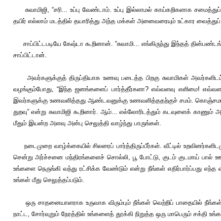
சுவாமிஜி, “சரி... உப்பு வேண்டாம். உப்பு இல்லாமல் காய்கறிகளாக சமைத்துப் 
தயிர் எல்லாம் மடத்தில் தயாரித்து அந்த மக்கள் அனைவரையும் உட்கார வைத்துப் 
சாப்பிட்டபடியே கேஷ்டா கூறினான். “சுவாமி... எங்கிருந்து இந்தத் தின்பண்டங
சாப்பிட்டான்.
அவர்களுக்குத் திருப்தியாக உணவு படைத்த பிறகு சுவாமிகள் அவர்களிடம், 
வழங்கும்போது, “இந்த ஜனங்களைப் பார்த்தீர்களா? எவ்வளவு எளிமை! எவ்வள
இவர்களுக்கு உணவளித்தது ஆண்டவனுக்கு உணவளித்ததற்குச் சமம். கொஞ்சமாவது
துறவு” என்று சுவாமிஜி கூறினார். ஆம்... எல்லோரிடத்தும் கடவுளைக் காணும்
மீதும் இயன்ற அளவு அன்பு செலுத்தி வாழ்ந்து பாருங்கள்.
நடைமுறை வாழ்க்கையில் சிலரைப் பார்த்திருப்பீர்கள். வீட்டில் உறவினர்களிடம
சென்று அர்ச்சனை மந்திரங்களைச் சொல்லி, பூ போட்டு, குடம் குடமாய் பால் ஊ
உங்களை நெருங்கி வந்து ரட்சிக்க வேண்டும் என்று நீங்கள் எதிர்பார்ப்பது
உங்கள் மீது செலுத்தப்படும்.
ஒரு சாதனையாளராக உருவாக விரும்பும் நீங்கள் வெற்றிப் பாதையில் நீங்கள
நாட்ட, சோர்வுறும் நேரத்தில் உங்களைத் தூக்கி நிறுத்த ஒரு மாபெரும் சக்தி