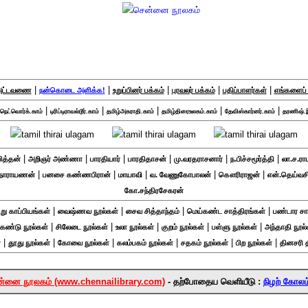
|
|
|
|
|
 அட்டவணை
நன்கொடை அளிக்க!
உறுப்பினர் பக்கம்
புரவலர் பக்கம்
பதிப்பாளர்கள்
எங்களைப் 
|
|
|
|
|
ெட்வொர்க்.காம்
டிரிப்டிராவல்டூர்.காம்
தமிழ்அகராதி.காம்
தமிழ்திரைஉலகம்.காம்
தேவிஸ்கார்னர்.காம்
தரணிஷ்.
|
|
|
|
|
|
பித்தன்
அறிஞர் அண்ணா
பாரதியார்
பாரதிதாசன்
மு.வரதராசனார்
ந.பிச்சமூர்த்தி
லா.ச.ரா
|
|
|
|
|
ி நாராயணன்
பனசை கண்ணபிரான்
மாயாவி
வ. வேணுகோபாலன்
கௌரிராஜன்
என்.தெய்வ
கோ.சந்திரசேகரன்
|
|
|
|
று காப்பியங்கள்
வைஷ்ணவ நூல்கள்
சைவ சித்தாந்தம்
மெய்கண்ட சாத்திரங்கள்
பண்டார சா
|
|
|
|
|
ிகண்டு நூல்கள்
சிலேடை நூல்கள்
உலா நூல்கள்
குறம் நூல்கள்
பள்ளு நூல்கள்
அந்தாதி நூல்
|
|
|
|
|
|
்
தூது நூல்கள்
கோவை நூல்கள்
கலம்பகம் நூல்கள்
சதகம் நூல்கள்
பிற நூல்கள்
தினசரி 
்னை நூலகம் (www.chennailibrary.com)
- தற்போதைய வெளியீடு :
நிழற் கோலம்