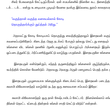
சிலர் பேசுவதைக் கேட்டிருப்பீர்கள். ஏன் சமயங்களில் நீங்களே கூட நினைத்திர
டக்... டக்... என்று உடனடியாக முடியும் வேலை நமக்கு இவ்வளவு தூரம் காலதாம
“வகுத்தான் வகுத்த வகையல்லால் கோடி
தொகுத்தார்க்கும் துய்த்தல் அரிது.”
அதாவட்து கோடி கோடியாய் தொகுத்து வைத்திருந்தாலும் இறைவன் வகுத்த அ
கவலைப்படுகிறோம். கிடைத்த பிறகு நடக்கப் போகும் நல்லது கெட்டது எதையும
உங்களை விட உங்கள் நலனில் ஆண்டவனுக்குப் பொறுப்பும் அக்கறையும் இரு
ஒப்படைத்துவிட்டு, அர்ப்பணித்துவிட்டு வாழ்ந்து பாருங்கள். இறையருளே உங்கள
இறையருள் என்றென்றும், எந்தத் தருணத்திலும் உங்களைச் சூழ்ந்திருக்க
உயர்த்திக் கொள்ள வேண்டும். அதாவது அவரது அருள் மழையைப் பெறத் தக்க த
இறையருள் முழுமையாக உங்களுக்குக் கிடைக்கப் பெற, இறைவன் படைத்த எல்
சுவாமி விவேகானந்தர் வாழ்வில் நடந்த ஒரு சுவையான சம்பவம் இதோ:
சுவாமி விவேகானந்தர் ஒரு நாள் கேஷ்டாவிடம் கேட்டார். நீங்களெல்லாம் எங்கள் 
நீங்கள் தொட்ட உப்பைத் தின்றால் உங்கள் சாதி கெட்டு விடும்” என்றான்.