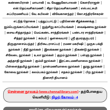
|
|
|
|
கண்ணபிரான்
மாயாவி
வ. வேணுகோபாலன்
கௌரிராஜன்
|
|
என்.தெய்வசிகாமணி
கீதா தெய்வசிகாமணி
எஸ்.லட்சுமி
|
|
|
சுப்பிரமணியம்
வே. கபிலன்
விவேகானந்தர்
கோ.சந்திரசேகரன்
|
|
|
எட்டுத் தொகை
பத்துப்பாட்டு
பதினெண் கீழ்க்கணக்கு
|
|
ஐம்பெருங்காப்பியங்கள்
ஐஞ்சிறு காப்பியங்கள்
வைஷ்ணவ நூல்கள்
|
|
|
|
சைவ சித்தாந்தம்
மெய்கண்ட சாத்திரங்கள்
பண்டார சாத்திரங்கள்
|
|
|
|
சித்தர் நூல்கள்
கம்பர்
ஔவையார்
ஸ்ரீ குமரகுருபரர்
|
|
|
திருஞானசம்பந்தர்
திரிகூடராசப்பர்
ரமண மகரிஷி
முருக பக்தி
|
|
|
|
நூல்கள்
நீதி நூல்கள்
இலக்கண நூல்கள்
நிகண்டு நூல்கள்
|
|
|
|
சிலேடை நூல்கள்
உலா நூல்கள்
குறம் நூல்கள்
பள்ளு நூல்கள்
|
|
|
அந்தாதி நூல்கள்
கும்மி நூல்கள்
இரட்டைமணிமாலை நூல்கள்
|
|
|
பிள்ளைத்தமிழ் நூல்கள்
நான்மணிமாலை நூல்கள்
தூது நூல்கள்
|
|
|
|
கோவை நூல்கள்
கலம்பகம் நூல்கள்
சதகம் நூல்கள்
பிற நூல்கள்
தினசரி தியானம்
சென்னை நூலகம் (www.chennailibrary.com)
- தற்போதைய
வெளியீடு :
நிழற் கோலம் - 4