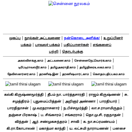
|
|
|
முகப்பு
நூல்கள் அட்டவணை
நன்கொடை அளிக்க!
உறுப்பினர்
|
|
|
பக்கம்
புரவலர் பக்கம்
பதிப்பாளர்கள்
எங்களைப்
|
பற்றி
தொடர்புக்கு
|
|
|
அகல்விளக்கு.காம்
அட்டவணை.காம்
சென்னைநெட்வொர்க்.காம்
|
|
|
டிரிப்டிராவல்டூர்.காம்
தமிழ்அகராதி.காம்
தமிழ்திரைஉலகம்.காம்
|
|
|
தேவிஸ்கார்னர்.காம்
தரணிஷ்.இன்
தரணிஷ்மார்ட்.காம்
கௌதம்பதிப்பகம்.காம்
|
|
|
கல்கி கிருஷ்ணமூர்த்தி
தீபம் நா. பார்த்தசாரதி
ராஜம் கிருஷ்ணன்
சு.
|
|
|
|
சமுத்திரம்
புதுமைப்பித்தன்
அறிஞர் அண்ணா
பாரதியார்
|
|
|
|
பாரதிதாசன்
மு.வரதராசனார்
ந.பிச்சமூர்த்தி
லா.ச.ராமாமிருதம்
|
|
|
|
தஞ்சை பிரகாஷ்
ப. சிங்காரம்
சங்கரராம்
தொ.மு.சி. ரகுநாதன்
|
|
|
|
விந்தன்
ஆர். சண்முகசுந்தரம்
சாவி
க. நா.சுப்ரமண்யம்
|
|
|
கி.ரா.கோபாலன்
மகாத்மா காந்தி
ய. லட்சுமி நாராயணன்
பனசை