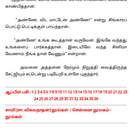
ரத்தினங்கள் போல் கண்கள் சொட்ட சாமண்ணா கையைக்
காண்பித்தான்.
"அண்ணே, விட மாட்டேன் அண்ணே!" என்று சிங்காரப்
பொட்டு பெட்டிக்குள் பாய்ந்தான்.
"அண்ணே! உங்க கூடத்தான் வருவேன். இங்கே வந்தது
உங்களைப் பார்க்கத்தான். இடையிலே வந்த சினிமா
வேணாம். நீங்க தான் வேணும்" என்றான்.
அவனை அத்தனை நேரமும் நிறுத்தி வைத்திருந்த
சேட்ஜியும் சட்டென்று படியேறி உள்ளே புகுந்தார்.
ஆப்பிள் பசி :
1
2
3
4
5
6
7
8
9
10
11
12
13
14
15
16
17
18
19
20
21
22
23
24
25
26
27
28
29
30
31
32
33
34
35
36
சாவி (சா. விசுவநாதன்) நூல்கள்
|
சென்னை நூலகம் -
நூல்கள்