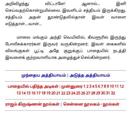
அறிவிழந்து விட்டாளே! ஆனால்... இனி
செய்வதற்கொன்றுமில்லை. இவளிடம் சத்தியம் இருக்கிறது.
சத்தியம் அதன் தூண்டுதலில்தான் இவள் வாளை
எடுத்தாள்... வாள்...
மாலை மங்கும் அந்தி வெயிலில், கீவளூரில் இருந்து
போலீசுக்காரர்கள் இருவர் வருகின்றனர். இவள் கைகளில்
விலங்குகள் பூட்டி, அதே குறுக்குப் பாதையில் நடத்தி
இவளைக் குற்றவாளியாக அழைத்துச் செல்கின்றனர்.
முந்தைய அத்தியாயம்
|
அடுத்த அத்தியாயம்
பாதையில் பதிந்த அடிகள் :
முன்னுரை
1
2
3
4
5
6
7
8
9
10
11
12
13
14
15
16
17
18
19
20
21
22
23
24
25
26
27
28
29
30
31
32
ராஜம் கிருஷ்ணன் நூல்கள்
|
சென்னை நூலகம் - நூல்கள்