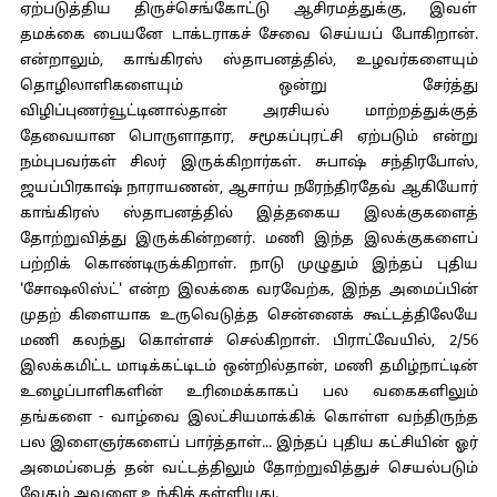
ஏற்படுத்திய திருச்செங்கோட்டு ஆசிரமத்துக்கு, இவள்
தமக்கை பையனே டாக்டராகச் சேவை செய்யப் போகிறான்.
என்றாலும், காங்கிரஸ் ஸ்தாபனத்தில், உழவர்களையும்
தொழிலாளிகளையும் ஒன்று சேர்த்து
விழிப்புணர்வூட்டினால்தான் அரசியல் மாற்றத்துக்குத்
தேவையான பொருளாதார, சமூகப்புரட்சி ஏற்படும் என்று
நம்புபவர்கள் சிலர் இருக்கிறார்கள். சுபாஷ் சந்திரபோஸ்,
ஜயப்பிரகாஷ் நாராயணன், ஆசார்ய நரேந்திரதேவ் ஆகியோர்
காங்கிரஸ் ஸ்தாபனத்தில் இத்தகைய இலக்குகளைத்
தோற்றுவித்து இருக்கின்றனர். மணி இந்த இலக்குகளைப்
பற்றிக் கொண்டிருக்கிறாள். நாடு முழுதும் இந்தப் புதிய
'சோஷலிஸ்ட்' என்ற இலக்கை வரவேற்க, இந்த அமைப்பின்
முதற் கிளையாக உருவெடுத்த சென்னைக் கூட்டத்திலேயே
மணி கலந்து கொள்ளச் செல்கிறாள். பிராட்வேயில், 2/56
இலக்கமிட்ட மாடிக்கட்டிடம் ஒன்றில்தான், மணி தமிழ்நாட்டின்
உழைப்பாளிகளின் உரிமைக்காகப் பல வகைகளிலும்
தங்களை - வாழ்வை இலட்சியமாக்கிக் கொள்ள வந்திருந்த
பல இளைஞர்களைப் பார்த்தாள்... இந்தப் புதிய கட்சியின் ஓர்
அமைப்பைத் தன் வட்டத்திலும் தோற்றுவித்துச் செயல்படும்
வேகம் அவளை உந்தித் தள்ளியது.