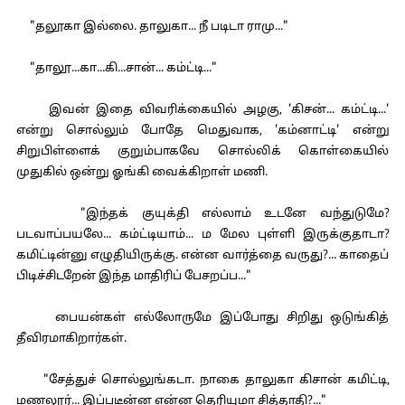
"தலூகா இல்லை. தாலுகா... நீ படிடா ராமு..."
"தாலூ...கா...கி...சான்... கம்ட்டி..."
இவன் இதை விவரிக்கையில் அழகு, 'கிசன்... கம்ட்டி...'
என்று சொல்லும் போதே மெதுவாக, 'கம்னாட்டி' என்று
சிறுபிள்ளைக் குறும்பாகவே சொல்லிக் கொள்கையில்
முதுகில் ஒன்று ஓங்கி வைக்கிறாள் மணி.
"இந்தக் குயுக்தி எல்லாம் உடனே வந்துடுமே?
படவாப்பயலே... கம்ட்டியாம்... ம மேல புள்ளி இருக்குதாடா?
கமிட்டின்னு எழுதியிருக்கு. என்ன வார்த்தை வருது?... காதைப்
பிடிச்சிடறேன் இந்த மாதிரிப் பேசறப்ப..."
பையன்கள் எல்லோருமே இப்போது சிறிது ஒடுங்கித்
தீவிரமாகிறார்கள்.
"சேத்துச் சொல்லுங்கடா. நாகை தாலுகா கிசான் கமிட்டி,
மணலூர்... இப்படீன்ன என்ன தெரியுமா சித்தாதி?..."