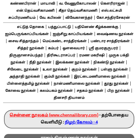
|
|
|
|
கண்ணபிரான்
மாயாவி
வ. வேணுகோபாலன்
கௌரிராஜன்
|
|
என்.தெய்வசிகாமணி
கீதா தெய்வசிகாமணி
எஸ்.லட்சுமி
|
|
|
சுப்பிரமணியம்
வே. கபிலன்
விவேகானந்தர்
கோ.சந்திரசேகரன்
|
|
|
எட்டுத் தொகை
பத்துப்பாட்டு
பதினெண் கீழ்க்கணக்கு
|
|
ஐம்பெருங்காப்பியங்கள்
ஐஞ்சிறு காப்பியங்கள்
வைஷ்ணவ நூல்கள்
|
|
|
|
சைவ சித்தாந்தம்
மெய்கண்ட சாத்திரங்கள்
பண்டார சாத்திரங்கள்
|
|
|
|
சித்தர் நூல்கள்
கம்பர்
ஔவையார்
ஸ்ரீ குமரகுருபரர்
|
|
|
திருஞானசம்பந்தர்
திரிகூடராசப்பர்
ரமண மகரிஷி
முருக பக்தி
|
|
|
|
நூல்கள்
நீதி நூல்கள்
இலக்கண நூல்கள்
நிகண்டு நூல்கள்
|
|
|
|
சிலேடை நூல்கள்
உலா நூல்கள்
குறம் நூல்கள்
பள்ளு நூல்கள்
|
|
|
அந்தாதி நூல்கள்
கும்மி நூல்கள்
இரட்டைமணிமாலை நூல்கள்
|
|
|
பிள்ளைத்தமிழ் நூல்கள்
நான்மணிமாலை நூல்கள்
தூது நூல்கள்
|
|
|
|
கோவை நூல்கள்
கலம்பகம் நூல்கள்
சதகம் நூல்கள்
பிற நூல்கள்
தினசரி தியானம்
சென்னை நூலகம் (www.chennailibrary.com)
- தற்போதைய
வெளியீடு :
நிழற் கோலம் - 4