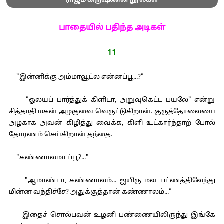
ராஜம் கிருஷ்ணன் நூல்கள்
பாதையில் பதிந்த அடிகள்
11
"இன்னிக்கு அம்மாவூட்ல என்னப்பூ...?"
"ஓலயப் பார்த்துக் கிளிடா, அறுவுகெட்ட பயலே" என்று
சித்தாதி மகன் அழகுவை வெருட்டுகிறான். குருத்தோலையை
அழகாக அவன் கிழித்து வைக்க, கிளி உட்கார்ந்தாற் போல்
தோரணம் செய்கிறான் தந்தை.
"கண்ணாலமா ப்பூ?..."
"ஆமாண்டா, கண்ணாலம்... ஐயிரு மவ பட்ணத்திலேந்து
மின்ன வந்திச்சே? அதுக்குத்தான் கண்ணாலம்..."
இதைச் சொல்பவன் உழனி பண்ணையிலிருந்து இங்கே