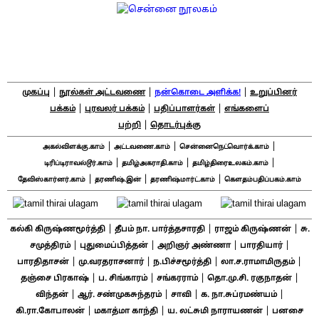
|
|
|
முகப்பு
நூல்கள் அட்டவணை
நன்கொடை அளிக்க!
உறுப்பினர்
|
|
|
பக்கம்
புரவலர் பக்கம்
பதிப்பாளர்கள்
எங்களைப்
|
பற்றி
தொடர்புக்கு
|
|
|
அகல்விளக்கு.காம்
அட்டவணை.காம்
சென்னைநெட்வொர்க்.காம்
|
|
|
டிரிப்டிராவல்டூர்.காம்
தமிழ்அகராதி.காம்
தமிழ்திரைஉலகம்.காம்
|
|
|
தேவிஸ்கார்னர்.காம்
தரணிஷ்.இன்
தரணிஷ்மார்ட்.காம்
கௌதம்பதிப்பகம்.காம்
|
|
|
கல்கி கிருஷ்ணமூர்த்தி
தீபம் நா. பார்த்தசாரதி
ராஜம் கிருஷ்ணன்
சு.
|
|
|
|
சமுத்திரம்
புதுமைப்பித்தன்
அறிஞர் அண்ணா
பாரதியார்
|
|
|
|
பாரதிதாசன்
மு.வரதராசனார்
ந.பிச்சமூர்த்தி
லா.ச.ராமாமிருதம்
|
|
|
|
தஞ்சை பிரகாஷ்
ப. சிங்காரம்
சங்கரராம்
தொ.மு.சி. ரகுநாதன்
|
|
|
|
விந்தன்
ஆர். சண்முகசுந்தரம்
சாவி
க. நா.சுப்ரமண்யம்
|
|
|
கி.ரா.கோபாலன்
மகாத்மா காந்தி
ய. லட்சுமி நாராயணன்
பனசை