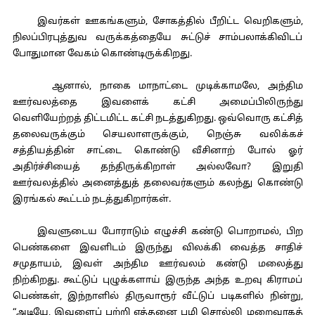
இவர்கள் ஊகங்களும், சோகத்தில் பீறிட்ட வெறிகளும்,
நிலப்பிரபுத்துவ வருக்கத்தையே சுட்டுச் சாம்பலாக்கிவிடப்
போதுமான வேகம் கொண்டிருக்கிறது.
ஆனால், நாகை மாநாட்டை முடிக்காமலே, அந்திம
ஊர்வலத்தை இவளைக் கட்சி அமைப்பிலிருந்து
வெளியேற்றத் திட்டமிட்ட கட்சி நடத்துகிறது. ஒவ்வொரு கட்சித்
தலைவருக்கும் செயலாளருக்கும், நெஞ்சு வலிக்கச்
சத்தியத்தின் சாட்டை கொண்டு வீசினாற் போல் ஓர்
அதிர்ச்சியைத் தந்திருக்கிறாள் அல்லவோ? இறுதி
ஊர்வலத்தில் அனைத்துத் தலைவர்களும் கலந்து கொண்டு
இரங்கல் கூட்டம் நடத்துகிறார்கள்.
இவளுடைய போராடும் எழுச்சி கண்டு பொறாமல், பிற
பெண்களை இவளிடம் இருந்து விலக்கி வைத்த சாதிச்
சமுதாயம், இவள் அந்திம ஊர்வலம் கண்டு மலைத்து
நிற்கிறது. கூட்டுப் புழுக்களாய் இருந்த அந்த உறவு கிராமப்
பெண்கள், இந்நாளில் திருவாரூர் வீட்டுப் படிகளில் நின்று,
“அடியே, இவளைப் பற்றி எத்தனை பழி சொல்லி மறைவாகத்