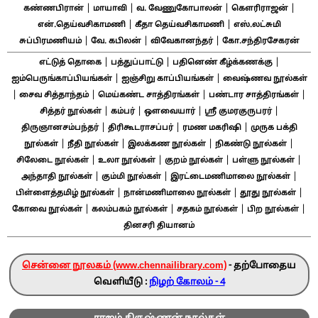
|
|
|
|
கண்ணபிரான்
மாயாவி
வ. வேணுகோபாலன்
கௌரிராஜன்
|
|
என்.தெய்வசிகாமணி
கீதா தெய்வசிகாமணி
எஸ்.லட்சுமி
|
|
|
சுப்பிரமணியம்
வே. கபிலன்
விவேகானந்தர்
கோ.சந்திரசேகரன்
|
|
|
எட்டுத் தொகை
பத்துப்பாட்டு
பதினெண் கீழ்க்கணக்கு
|
|
ஐம்பெருங்காப்பியங்கள்
ஐஞ்சிறு காப்பியங்கள்
வைஷ்ணவ நூல்கள்
|
|
|
|
சைவ சித்தாந்தம்
மெய்கண்ட சாத்திரங்கள்
பண்டார சாத்திரங்கள்
|
|
|
|
சித்தர் நூல்கள்
கம்பர்
ஔவையார்
ஸ்ரீ குமரகுருபரர்
|
|
|
திருஞானசம்பந்தர்
திரிகூடராசப்பர்
ரமண மகரிஷி
முருக பக்தி
|
|
|
|
நூல்கள்
நீதி நூல்கள்
இலக்கண நூல்கள்
நிகண்டு நூல்கள்
|
|
|
|
சிலேடை நூல்கள்
உலா நூல்கள்
குறம் நூல்கள்
பள்ளு நூல்கள்
|
|
|
அந்தாதி நூல்கள்
கும்மி நூல்கள்
இரட்டைமணிமாலை நூல்கள்
|
|
|
பிள்ளைத்தமிழ் நூல்கள்
நான்மணிமாலை நூல்கள்
தூது நூல்கள்
|
|
|
|
கோவை நூல்கள்
கலம்பகம் நூல்கள்
சதகம் நூல்கள்
பிற நூல்கள்
தினசரி தியானம்
சென்னை நூலகம் (www.chennailibrary.com)
- தற்போதைய
வெளியீடு :
நிழற் கோலம் - 4