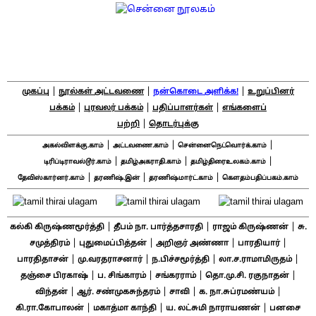
|
|
|
முகப்பு
நூல்கள் அட்டவணை
நன்கொடை அளிக்க!
உறுப்பினர்
|
|
|
பக்கம்
புரவலர் பக்கம்
பதிப்பாளர்கள்
எங்களைப்
|
பற்றி
தொடர்புக்கு
|
|
|
அகல்விளக்கு.காம்
அட்டவணை.காம்
சென்னைநெட்வொர்க்.காம்
|
|
|
டிரிப்டிராவல்டூர்.காம்
தமிழ்அகராதி.காம்
தமிழ்திரைஉலகம்.காம்
|
|
|
தேவிஸ்கார்னர்.காம்
தரணிஷ்.இன்
தரணிஷ்மார்ட்.காம்
கௌதம்பதிப்பகம்.காம்
|
|
|
கல்கி கிருஷ்ணமூர்த்தி
தீபம் நா. பார்த்தசாரதி
ராஜம் கிருஷ்ணன்
சு.
|
|
|
|
சமுத்திரம்
புதுமைப்பித்தன்
அறிஞர் அண்ணா
பாரதியார்
|
|
|
|
பாரதிதாசன்
மு.வரதராசனார்
ந.பிச்சமூர்த்தி
லா.ச.ராமாமிருதம்
|
|
|
|
தஞ்சை பிரகாஷ்
ப. சிங்காரம்
சங்கரராம்
தொ.மு.சி. ரகுநாதன்
|
|
|
|
விந்தன்
ஆர். சண்முகசுந்தரம்
சாவி
க. நா.சுப்ரமண்யம்
|
|
|
கி.ரா.கோபாலன்
மகாத்மா காந்தி
ய. லட்சுமி நாராயணன்
பனசை