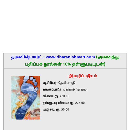
தரணிஷ்மார்ட் - www.dharanishmart.com
(அனைத்து
பதிப்பக நூல்கள் 10% தள்ளுபடியுடன்)
நீர்வழிப் படூஉம்
ஆசிரியர்:
தேவிபாரதி
வகைப்பாடு :
புதினம் (நாவல்)
விலை: ரூ.
250.00
தள்ளுபடி விலை: ரூ.
225.00
அஞ்சல்: ரூ.
50.00