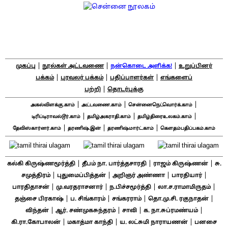
|
|
|
முகப்பு
நூல்கள் அட்டவணை
நன்கொடை அளிக்க!
உறுப்பினர்
|
|
|
பக்கம்
புரவலர் பக்கம்
பதிப்பாளர்கள்
எங்களைப்
|
பற்றி
தொடர்புக்கு
|
|
|
அகல்விளக்கு.காம்
அட்டவணை.காம்
சென்னைநெட்வொர்க்.காம்
|
|
|
டிரிப்டிராவல்டூர்.காம்
தமிழ்அகராதி.காம்
தமிழ்திரைஉலகம்.காம்
|
|
|
தேவிஸ்கார்னர்.காம்
தரணிஷ்.இன்
தரணிஷ்மார்ட்.காம்
கௌதம்பதிப்பகம்.காம்
|
|
|
கல்கி கிருஷ்ணமூர்த்தி
தீபம் நா. பார்த்தசாரதி
ராஜம் கிருஷ்ணன்
சு.
|
|
|
|
சமுத்திரம்
புதுமைப்பித்தன்
அறிஞர் அண்ணா
பாரதியார்
|
|
|
|
பாரதிதாசன்
மு.வரதராசனார்
ந.பிச்சமூர்த்தி
லா.ச.ராமாமிருதம்
|
|
|
|
தஞ்சை பிரகாஷ்
ப. சிங்காரம்
சங்கரராம்
தொ.மு.சி. ரகுநாதன்
|
|
|
|
விந்தன்
ஆர். சண்முகசுந்தரம்
சாவி
க. நா.சுப்ரமண்யம்
|
|
|
கி.ரா.கோபாலன்
மகாத்மா காந்தி
ய. லட்சுமி நாராயணன்
பனசை