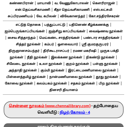
|
|
|
|
கண்ணபிரான்
மாயாவி
வ. வேணுகோபாலன்
கௌரிராஜன்
|
|
என்.தெய்வசிகாமணி
கீதா தெய்வசிகாமணி
எஸ்.லட்சுமி
|
|
|
சுப்பிரமணியம்
வே. கபிலன்
விவேகானந்தர்
கோ.சந்திரசேகரன்
|
|
|
எட்டுத் தொகை
பத்துப்பாட்டு
பதினெண் கீழ்க்கணக்கு
|
|
ஐம்பெருங்காப்பியங்கள்
ஐஞ்சிறு காப்பியங்கள்
வைஷ்ணவ நூல்கள்
|
|
|
|
சைவ சித்தாந்தம்
மெய்கண்ட சாத்திரங்கள்
பண்டார சாத்திரங்கள்
|
|
|
|
சித்தர் நூல்கள்
கம்பர்
ஔவையார்
ஸ்ரீ குமரகுருபரர்
|
|
|
திருஞானசம்பந்தர்
திரிகூடராசப்பர்
ரமண மகரிஷி
முருக பக்தி
|
|
|
|
நூல்கள்
நீதி நூல்கள்
இலக்கண நூல்கள்
நிகண்டு நூல்கள்
|
|
|
|
சிலேடை நூல்கள்
உலா நூல்கள்
குறம் நூல்கள்
பள்ளு நூல்கள்
|
|
|
அந்தாதி நூல்கள்
கும்மி நூல்கள்
இரட்டைமணிமாலை நூல்கள்
|
|
|
பிள்ளைத்தமிழ் நூல்கள்
நான்மணிமாலை நூல்கள்
தூது நூல்கள்
|
|
|
|
கோவை நூல்கள்
கலம்பகம் நூல்கள்
சதகம் நூல்கள்
பிற நூல்கள்
தினசரி தியானம்
சென்னை நூலகம் (www.chennailibrary.com)
- தற்போதைய
வெளியீடு :
நிழற் கோலம் - 4