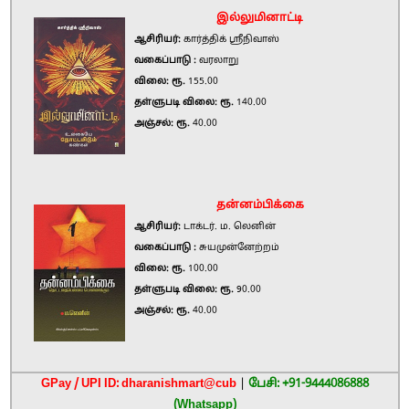
இல்லுமினாட்டி
ஆசிரியர்:
கார்த்திக் ஸ்ரீநிவாஸ்
வகைப்பாடு :
வரலாறு
விலை: ரூ.
155.00
தள்ளுபடி விலை: ரூ.
140.00
அஞ்சல்: ரூ.
40.00
தன்னம்பிக்கை
ஆசிரியர்:
டாக்டர். ம. லெனின்
வகைப்பாடு :
சுயமுன்னேற்றம்
விலை: ரூ.
100.00
தள்ளுபடி விலை: ரூ.
90.00
அஞ்சல்: ரூ.
40.00
GPay / UPI ID: dharanishmart@cub
|
பேசி: +91-9444086888
(Whatsapp)