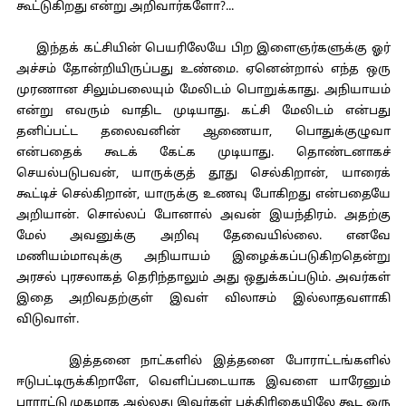
கூட்டுகிறது என்று அறிவார்களோ?...
இந்தக் கட்சியின் பெயரிலேயே பிற இளைஞர்களுக்கு ஓர்
அச்சம் தோன்றியிருப்பது உண்மை. ஏனென்றால் எந்த ஒரு
முரணான சிலும்பலையும் மேலிடம் பொறுக்காது. அநியாயம்
என்று எவரும் வாதிட முடியாது. கட்சி மேலிடம் என்பது
தனிப்பட்ட தலைவனின் ஆணையா, பொதுக்குழுவா
என்பதைக் கூடக் கேட்க முடியாது. தொண்டனாகச்
செயல்படுபவன், யாருக்குத் தூது செல்கிறான், யாரைக்
கூட்டிச் செல்கிறான், யாருக்கு உணவு போகிறது என்பதையே
அறியான். சொல்லப் போனால் அவன் இயந்திரம். அதற்கு
மேல் அவனுக்கு அறிவு தேவையில்லை. எனவே
மணியம்மாவுக்கு அநியாயம் இழைக்கப்படுகிறதென்று
அரசல் புரசலாகத் தெரிந்தாலும் அது ஒதுக்கப்படும். அவர்கள்
இதை அறிவதற்குள் இவள் விலாசம் இல்லாதவளாகி
விடுவாள்.
இத்தனை நாட்களில் இத்தனை போராட்டங்களில்
ஈடுபட்டிருக்கிறாளே, வெளிப்படையாக இவளை யாரேனும்
பாராட்டு முகமாக அல்லது இவர்கள் பத்திரிகையிலே கூட ஒரு