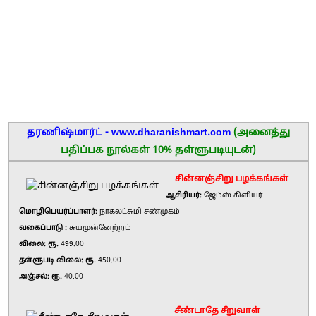
தரணிஷ்மார்ட் - www.dharanishmart.com
(அனைத்து
பதிப்பக நூல்கள் 10% தள்ளுபடியுடன்)
சின்னஞ்சிறு பழக்கங்கள்
ஆசிரியர்:
ஜேம்ஸ் கிளியர்
மொழிபெயர்ப்பாளர்:
நாகலட்சுமி சண்முகம்
வகைப்பாடு :
சுயமுன்னேற்றம்
விலை: ரூ.
499.00
தள்ளுபடி விலை: ரூ.
450.00
அஞ்சல்: ரூ.
40.00
சீண்டாதே சீறுவாள்