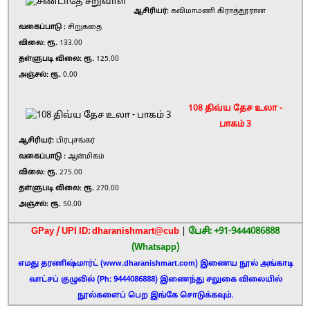
ஆசிரியர்:
கவிமாமணி கிராத்தூரான்
வகைப்பாடு :
சிறுகதை
விலை: ரூ.
133.00
தள்ளுபடி விலை: ரூ.
125.00
அஞ்சல்: ரூ.
0.00
108 திவ்ய தேச உலா -
பாகம் 3
ஆசிரியர்:
பிரபுசங்கர்
வகைப்பாடு :
ஆன்மிகம்
விலை: ரூ.
275.00
தள்ளுபடி விலை: ரூ.
270.00
அஞ்சல்: ரூ.
50.00
GPay / UPI ID: dharanishmart@cub
|
பேசி: +91-9444086888
(Whatsapp)
எமது தரணிஷ்மார்ட் (www.dharanishmart.com) இணைய நூல் அங்காடி
வாட்சப் குழுவில் (Ph: 9444086888) இணைந்து சலுகை விலையில்
நூல்களைப் பெற இங்கே சொடுக்கவும்.