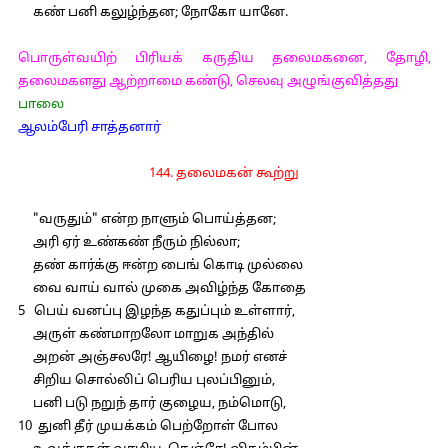
கண் பனி கலுழ்ந்தன; நோகோ யானே.
பொருள்வயிற் பிரியக் கருதிய தலைமகனை, தோழி,
தலைமகளது ஆற்றாமை கண்டு, செலவு அழுங்குவித்தது
பாலை
ஆலம்பேரி சாத்தனார்
144. தலைமகன் கூற்று
"வருதும்" என்ற நாளும் பொய்த்தன;
அரி ஏர் உண்கண் நீரும் நில்லா;
தண் கார்க்கு ஈன்ற பைங் கொடி முல்லை
வை வாய் வால் முகை அவிழ்ந்த கோதை
5 பெய் வனப்பு இழந்த கதுப்பும் உள்ளார்,
அருள் கண்மாறலோ மாறுக அந்தில்
அறன் அஞ்சலரே! ஆயிழை! நமர் எனச்
சிறிய சொல்லிப் பெரிய புலப்பினும்,
பனி படு நறுந் தார் குழைய, நம்மொடு,
10 துனி தீர் முயக்கம் பெற்றோள் போல