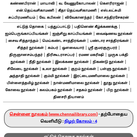
|
|
|
|
கண்ணபிரான்
மாயாவி
வ. வேணுகோபாலன்
கௌரிராஜன்
|
|
என்.தெய்வசிகாமணி
கீதா தெய்வசிகாமணி
எஸ்.லட்சுமி
|
|
|
சுப்பிரமணியம்
வே. கபிலன்
விவேகானந்தர்
கோ.சந்திரசேகரன்
|
|
|
எட்டுத் தொகை
பத்துப்பாட்டு
பதினெண் கீழ்க்கணக்கு
|
|
ஐம்பெருங்காப்பியங்கள்
ஐஞ்சிறு காப்பியங்கள்
வைஷ்ணவ நூல்கள்
|
|
|
|
சைவ சித்தாந்தம்
மெய்கண்ட சாத்திரங்கள்
பண்டார சாத்திரங்கள்
|
|
|
|
சித்தர் நூல்கள்
கம்பர்
ஔவையார்
ஸ்ரீ குமரகுருபரர்
|
|
|
திருஞானசம்பந்தர்
திரிகூடராசப்பர்
ரமண மகரிஷி
முருக பக்தி
|
|
|
|
நூல்கள்
நீதி நூல்கள்
இலக்கண நூல்கள்
நிகண்டு நூல்கள்
|
|
|
|
சிலேடை நூல்கள்
உலா நூல்கள்
குறம் நூல்கள்
பள்ளு நூல்கள்
|
|
|
அந்தாதி நூல்கள்
கும்மி நூல்கள்
இரட்டைமணிமாலை நூல்கள்
|
|
|
பிள்ளைத்தமிழ் நூல்கள்
நான்மணிமாலை நூல்கள்
தூது நூல்கள்
|
|
|
|
கோவை நூல்கள்
கலம்பகம் நூல்கள்
சதகம் நூல்கள்
பிற நூல்கள்
தினசரி தியானம்
சென்னை நூலகம் (www.chennailibrary.com)
- தற்போதைய
வெளியீடு :
நிழற் கோலம் - 4