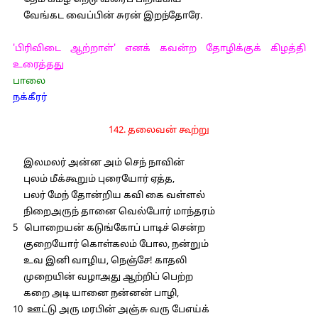
தேம் கமழ் நெடு வரைப் பிறங்கிய
வேங்கட வைப்பின் சுரன் இறந்தோரே.
'பிரிவிடை ஆற்றாள்' எனக் கவன்ற தோழிக்குக் கிழத்தி
உரைத்தது
பாலை
நக்கீரர்
142. தலைவன் கூற்று
இலமலர் அன்ன அம் செந் நாவின்
புலம் மீக்கூறும் புரையோர் ஏத்த,
பலர் மேந் தோன்றிய கவி கை வள்ளல்
நிறைஅருந் தானை வெல்போர் மாந்தரம்
5 பொறையன் கடுங்கோப் பாடிச் சென்ற
குறையோர் கொள்கலம் போல, நன்றும்
உவ இனி வாழிய, நெஞ்சே! காதலி
முறையின் வழாஅது ஆற்றிப் பெற்ற
கறை அடி யானை நன்னன் பாழி,
10 ஊட்டு அரு மரபின் அஞ்சு வரு பேஎய்க்