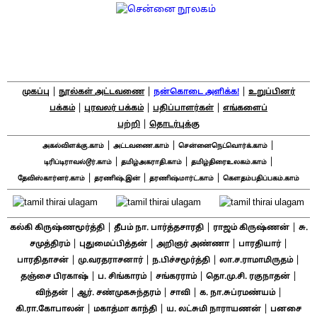
|
|
|
முகப்பு
நூல்கள் அட்டவணை
நன்கொடை அளிக்க!
உறுப்பினர்
|
|
|
பக்கம்
புரவலர் பக்கம்
பதிப்பாளர்கள்
எங்களைப்
|
பற்றி
தொடர்புக்கு
|
|
|
அகல்விளக்கு.காம்
அட்டவணை.காம்
சென்னைநெட்வொர்க்.காம்
|
|
|
டிரிப்டிராவல்டூர்.காம்
தமிழ்அகராதி.காம்
தமிழ்திரைஉலகம்.காம்
|
|
|
தேவிஸ்கார்னர்.காம்
தரணிஷ்.இன்
தரணிஷ்மார்ட்.காம்
கௌதம்பதிப்பகம்.காம்
|
|
|
கல்கி கிருஷ்ணமூர்த்தி
தீபம் நா. பார்த்தசாரதி
ராஜம் கிருஷ்ணன்
சு.
|
|
|
|
சமுத்திரம்
புதுமைப்பித்தன்
அறிஞர் அண்ணா
பாரதியார்
|
|
|
|
பாரதிதாசன்
மு.வரதராசனார்
ந.பிச்சமூர்த்தி
லா.ச.ராமாமிருதம்
|
|
|
|
தஞ்சை பிரகாஷ்
ப. சிங்காரம்
சங்கரராம்
தொ.மு.சி. ரகுநாதன்
|
|
|
|
விந்தன்
ஆர். சண்முகசுந்தரம்
சாவி
க. நா.சுப்ரமண்யம்
|
|
|
கி.ரா.கோபாலன்
மகாத்மா காந்தி
ய. லட்சுமி நாராயணன்
பனசை