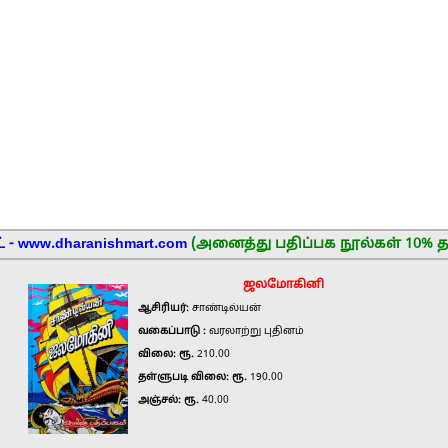
 - www.dharanishmart.com
(அனைத்து பதிப்பக நூல்கள் 10% த
ஜலமோகினி
ஆசிரியர்:
சாண்டில்யன்
வகைப்பாடு :
வரலாற்று புதினம்
விலை: ரூ.
210.00
தள்ளுபடி விலை: ரூ.
190.00
அஞ்சல்: ரூ.
40.00