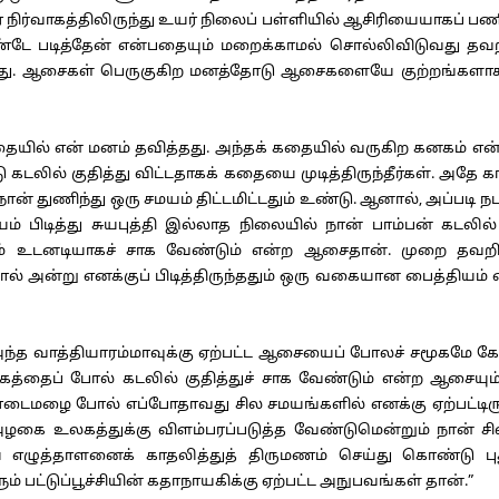
ர்வாகத்திலிருந்து உயர் நிலைப் பள்ளியில் ஆசிரியையாகப் பண
்டே படித்தேன் என்பதையும் மறைக்காமல் சொல்லிவிடுவது தவறி
தது. ஆசைகள் பெருகுகிற மனத்தோடு ஆசைகளையே குற்றங்களாகக் 
கதையில் என் மனம் தவித்தது. அந்தக் கதையில் வருகிற கனகம் எ
டலில் குதித்து விட்டதாகக் கதையை முடித்திருந்தீர்கள். அதே
் துணிந்து ஒரு சமயம் திட்டமிட்டதும் உண்டு. ஆனால், அப்படி நட
டித்து சுயபுத்தி இல்லாத நிலையில் நான் பாம்பன் கடலில் க
தியம் உடனடியாகச் சாக வேண்டும் என்ற ஆசைதான். முறை த
ல் அன்று எனக்குப் பிடித்திருந்ததும் ஒரு வகையான பைத்தியம
ாத்தியாரம்மாவுக்கு ஏற்பட்ட ஆசையைப் போலச் சமூகமே கேல
கனகத்தைப் போல் கடலில் குதித்துச் சாக வேண்டும் என்ற ஆசையும்
ை போல் எப்போதாவது சில சமயங்களில் எனக்கு ஏற்பட்டிருக்
கை உலகத்துக்கு விளம்பரப்படுத்த வேண்டுமென்றும் நான் சில 
எழுத்தாளனைக் காதலித்துத் திருமணம் செய்து கொண்டு ப
 பட்டுப்பூச்சியின் கதாநாயகிக்கு ஏற்பட்ட அநுபவங்கள் தான்.”