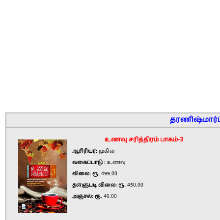
தரணிஷ்மார்ட்
உணவு சரித்திரம் பாகம்-3
ஆசிரியர்:
முகில்
வகைப்பாடு :
உணவு
விலை: ரூ.
499.00
தள்ளுபடி விலை: ரூ.
450.00
அஞ்சல்: ரூ.
40.00