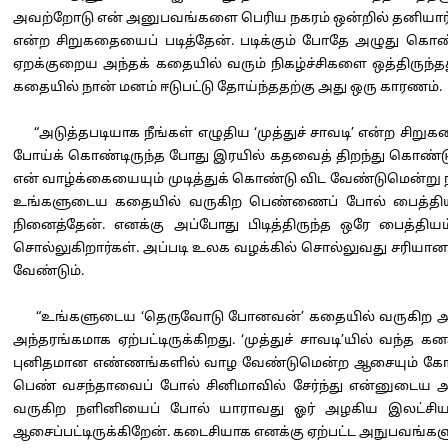
அவற்றோடு என் அனுபவங்களை பெரிய நகரம் ஒன்றில் தனியார் நி
என்ற சிறுகதையைப் படித்தேன். படிக்கும் போதே அழுது கொண
ஏறக்குறைய அந்தக் கதையில் வரும் நிகழ்ச்சிகளை ஒத்திருந்
கதையில் நான் மனம் ஈடுபட்டு தோய்ந்ததற்கு அது ஒரு காரணம்.
“அடுத்தபடியாக நீங்கள் எழுதிய ‘முத்துச் சாவடி’ என்ற சிறு
போய்க் கொண்டிருந்த போது இரயில் கதவைத் திறந்து கொண்டு க
என் வாழ்க்கையையும் முடித்துக் கொண்டு விட வேண்டுமென்று நான
உங்களுடைய கதையில் வருகிற பெண்ணைப் போல் பைத்தியம் பி
நினைத்தேன். எனக்கு அப்போது பிடித்திருந்த ஒரே பைத்
சொல்லுகிறார்கள். அப்படி உலக வழக்கில் சொல்லுவது சரியானா
வேண்டும்.
“உங்களுடைய ‘தெருவோடு போனவன்’ கதையில் வருகிற அந்த வ
அந்தரங்கமாக ஏற்பட்டிருக்கிறது. ‘முத்துச் சாவடி’யில் வந்த 
புனிதமான எண்ணங்களில் வாழ வேண்டுமென்ற ஆசையும் கோடைமழ
பெண் வசந்தாவைப் போல் சினிமாவில் சேர்ந்து என்னுடைய அழ
வருகிற நளினியைப் போல் யாராவது ஓர் அழகிய இலட்சிய 
ஆசைப்பட்டிருக்கிறேன். கடைசியாக எனக்கு ஏற்பட்ட அநுபவங்களும்