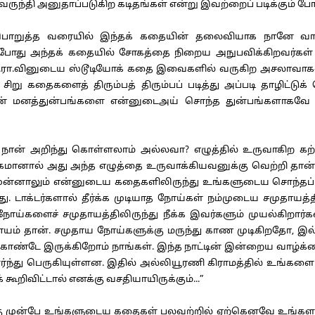
ருந்தி அனுதாப்படுகிற கடிதங்கள் என்று இவற்றைப் படிக்கும் போ
றுத்த வரையில் இந்தக் கதையின் தலைவியாக நானே வாய்த
் போது அந்தக் கதையில் சோகத்தை நிறைய அநுபவிக்கிறவர்க
, கு.ப.ரா.வினுடைய ஸ்டூடியோக் கதை இவைகளில் வருகிற அசலாவாக
சிறு கதைகளைத் திரும்பத் திரும்பப் படித்து அப்படி தாழிட்டு
் மனத்துன்பங்களை என்னுடைஅய் சொந்த துன்பங்களாகவே
் அறிந்து கொள்ளலாம் அல்லவா? எழுத்தில் உருவாகிற க
ல் அது அந்த எழுத்தை உருவாக்கியவனுக்கு வெற்றி தான். இத
ைக்கு முன்னாலும் என்னுடைய கதைகளிலிருந்து உங்களுடைய சொந்
றது. டாக்டர்களால் தீர்க்க முடியாத நோய்கள் நம்முடைய சமுத
ய்களைச் சமுதாயத்திலிருந்து நீக்க இவர்களும் முயல்கிறார்கள்”
யாயம் தான். சமுதாய நோய்களுக்கு மருந்து காண முடிகிறதோ, இல
கொண்டே இருக்கிறோம் நாங்கள். இந்த நாட்டின் இன்றைய வாழ
்ந்து பெருகியுள்ளன. இதில் அல்லியூரணி கிராமத்தில் உங்களை
றிவிட்டால் எனக்கு வசதியாயிருக்கும்...”
ு முன்பே உங்களுடைய கதைகள் பலவற்றில் ஏற்கெனவே உங்களால்