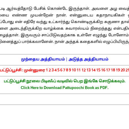
்படி ஆர்வத்தோடு பேசிக் கொண்டே இருந்தாள். அவளை அழ வைத்
யை எண்ண முயன்றேன் நான். என்னுடைய கதாநாயகிகள் ஒவ்
 என் எதிரே வந்து உட்கார்ந்து கொண்டிருக்கிற சுகுணா தான் 
 அடைந்திருக்கிற வாழ்க்கை சுவாரஸ்யம் நிறைந்தது என்பதில்
 அழைத்தாள். இருவரும் சாப்பிடுவதற்காக உள்ளே எழுந்து போ
நினைத்துப் பார்க்கலானேன். நான் அந்தக் கதைகளில் எழுப்பியிர
முந்தைய அத்தியாயம்
|
அடுத்த அத்தியாயம்
பட்டுப்பூச்சி :
முன்னுரை
1
2
3
4
5
6
7
8
9
10
11
12
13
14
15
16
17
18
19
20
2
பட்டுப்பூச்சி நூலை பிடிஎஃப் வடிவில் பெற இங்கே சொடுக்கவும்.
Click Here to Download Pattupoochi Book as PDF.