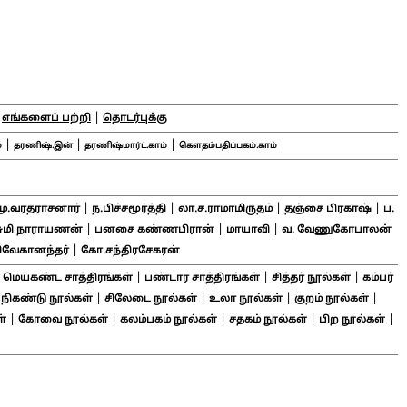
|
|
எங்களைப் பற்றி
தொடர்புக்கு
|
|
|
்
தரணிஷ்.இன்
தரணிஷ்மார்ட்.காம்
கௌதம்பதிப்பகம்.காம்
|
|
|
|
மு.வரதராசனார்
ந.பிச்சமூர்த்தி
லா.ச.ராமாமிருதம்
தஞ்சை பிரகாஷ்
ப.
|
|
|
சுமி நாராயணன்
பனசை கண்ணபிரான்
மாயாவி
வ. வேணுகோபாலன்
|
ிவேகானந்தர்
கோ.சந்திரசேகரன்
|
|
|
|
மெய்கண்ட சாத்திரங்கள்
பண்டார சாத்திரங்கள்
சித்தர் நூல்கள்
கம்பர்
|
|
|
|
|
நிகண்டு நூல்கள்
சிலேடை நூல்கள்
உலா நூல்கள்
குறம் நூல்கள்
|
|
|
|
|
்
கோவை நூல்கள்
கலம்பகம் நூல்கள்
சதகம் நூல்கள்
பிற நூல்கள்