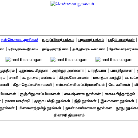
|
|
|
|
நன்கொடை அளிக்க!
உறுப்பினர் பக்கம்
புரவலர் பக்கம்
பதிப்பாளர்கள்
|
|
|
|
ாம்
டிரிப்டிராவல்டூர்.காம்
தமிழ்அகராதி.காம்
தமிழ்திரைஉலகம்.காம்
தேவிஸ்கார்னர்.காம
|
|
|
|
|
சமுத்திரம்
புதுமைப்பித்தன்
அறிஞர் அண்ணா
பாரதியார்
பாரதிதாசன்
|
|
|
|
|
ரம்
சாவி
க. நா.சுப்ரமண்யம்
கி.ரா.கோபாலன்
மகாத்மா காந்தி
ய. லட்
|
|
|
|
ாமணி
கீதா தெய்வசிகாமணி
எஸ்.லட்சுமி சுப்பிரமணியம்
வே. கபிலன்
வ
|
|
|
பியங்கள்
ஐஞ்சிறு காப்பியங்கள்
வைஷ்ணவ நூல்கள்
சைவ சித்தாந்தம்
|
|
|
|
்
ரமண மகரிஷி
முருக பக்தி நூல்கள்
நீதி நூல்கள்
இலக்கண நூல்கள்
|
|
|
ூல்கள்
பிள்ளைத்தமிழ் நூல்கள்
நான்மணிமாலை நூல்கள்
தூது நூல்கள
தினசரி தியானம்