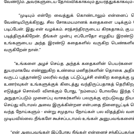
வேண்டும். அவர்களுடைய தோல்விக்காகவும் துயரத்துக்காகவும் வ
“முடியும் என்றே வைத்துக் கொண்டாலும் என்னைப் பொ
வேண்டியிருக்கிறது. சில சோகமயமானக் கதைகளை படிக்கும
படிப்பேன். இது என் வழக்கம். சரத்சந்திரருடைய கிரகதாகம்
படித்திருக்கிறேன். நீங்கள் முன்பு எப்போதோ எழுதிய இரண்டு 
உங்களுடைய அந்த இரண்டு கதைகளில் வருகிற பெண்களின
வருகிறேன் நான்.”
“உங்களை அழச் செய்த அந்தக் கதைகளின் பெயர்களை நான
துயரமாகவே எண்ணுகிற உண்மை மனிதர்களின் தொகை அதிகமானா
வருடப் புத்தாண்டு மலரில் வந்த பட்டுப்பூச்சி என்கிற கத
உணர்வுகள் உங்களுக்குக் கிடைத்து வந்திருப்பதாகத் தெரிகி
எடுத்துச் சொல்லி விளக்கும் போது, “நம்மைப் போலவே இந்த நோ
அநுதாப்படும் முனைப்பு வாசகர்களில் பலருக்கு ஏற்படுவது நி
செய்து விடாமல் அவை இருக்கின்றன என்பதை நினைவூட்டிக் 
வந்த நோய்களும் - என்று சமுதாய நோய்கள் பல விதத்தில் வளர
முடியவில்லை. நீங்களே கூச்சப்படாமல் உங்கள் அனுபவங்களைக் கூ
“என் அனுபவங்கள் இப்போது நீங்கள் என்னைச் சந்திப்பதற்க