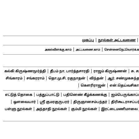
|
முகப்பு
நூல்கள் அட்டவணை
|
|
அகல்விளக்கு.காம்
அட்டவணை.காம்
சென்னைநெட்வொர்க்.க
|
|
|
கல்கி கிருஷ்ணமூர்த்தி
தீபம் நா. பார்த்தசாரதி
ராஜம் கிருஷ்ணன்
சு. 
|
|
|
|
சிங்காரம்
சங்கரராம்
தொ.மு.சி. ரகுநாதன்
விந்தன்
ஆர். சண்முகசுந்த
|
|
கௌரிராஜன்
என்.தெய்வசிக
|
|
|
எட்டுத் தொகை
பத்துப்பாட்டு
பதினெண் கீழ்க்கணக்கு
ஐம்பெருங்காப்
|
|
|
|
ஔவையார்
ஸ்ரீ குமரகுருபரர்
திருஞானசம்பந்தர்
திரிகூடராசப்பர
|
|
|
பள்ளு நூல்கள்
அந்தாதி நூல்கள்
கும்மி நூல்கள்
இரட்டைமணிமாலை ந