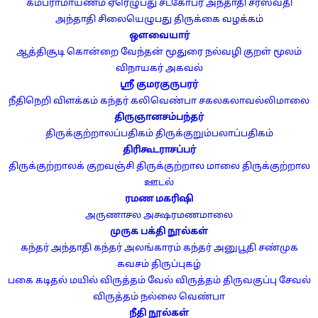
கம்பராமாயணம்
ஏரெழுபது
சடகோபர் அந்தாதி
சரஸ்வதி
அந்தாதி
சிலையெழுபது
திருக்கை வழக்கம்
ஔவையார்
ஆத்திசூடி
கொன்றை வேந்தன்
மூதுரை
நல்வழி
குறள் மூலம்
விநாயகர் அகவல்
ஸ்ரீ குமரகுருபரர்
நீதிநெறி விளக்கம்
கந்தர் கலிவெண்பா
சகலகலாவல்லிமாலை
திருஞானசம்பந்தர்
திருக்குற்றாலப்பதிகம்
திருக்குறும்பலாப்பதிகம்
திரிகூடராசப்பர்
திருக்குற்றாலக் குறவஞ்சி
திருக்குற்றால மாலை
திருக்குற்றால
ஊடல்
ரமண மகரிஷி
அருணாசல அக்ஷரமணமாலை
முருக பக்தி நூல்கள்
கந்தர் அந்தாதி
கந்தர் அலங்காரம்
கந்தர் அனுபூதி
சண்முக
கவசம்
திருப்புகழ்
பகை கடிதல்
மயில் விருத்தம்
வேல் விருத்தம்
திருவகுப்பு
சேவல்
விருத்தம்
நல்லை வெண்பா
நீதி நூல்கள்