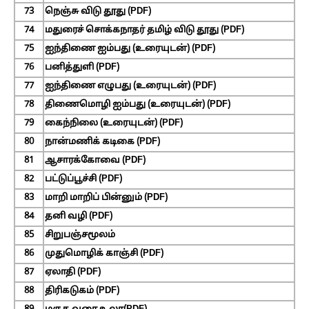
73
நெஞ்சு விடு தூது (PDF)
74
மதுரைச் சொக்கநாதர் தமிழ் விடு தூது (PDF)
75
ஐந்திணை ஐம்பது (உரையுடன்) (PDF)
76
பனித்துளி (PDF)
77
ஐந்திணை எழுபது (உரையுடன்) (PDF)
78
திணைமொழி ஐம்பது (உரையுடன்) (PDF)
79
கைந்நிலை (உரையுடன்) (PDF)
80
நான்மணிக் கடிகை (PDF)
81
ஆசாரக்கோவை (PDF)
82
பட்டுப்பூச்சி (PDF)
83
மாறி மாறிப் பின்னும் (PDF)
84
தனி வழி (PDF)
85
சிறுபஞ்சமூலம்
86
முதுமொழிக் காஞ்சி (PDF)
87
ஏலாதி (PDF)
88
திரிகடுகம் (PDF)