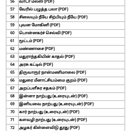
56
வாடா மல்லி (PDF)
57
வேரில் பழுத்த பலா (PDF)
58
சிலையும் நீயே சிற்பியும் நீயே (PDF)
59
புவன மோகினி (PDF)
60
பொன்னகர்ச் செல்வி (PDF)
61
மூட்டம் (PDF)
62
மண்ணாசை (PDF)
63
மதுராந்தகியின் காதல் (PDF)
64
அரசு கட்டில் (PDF)
65
திருவாரூர் நான்மணிமாலை (PDF)
66
மதுரை மீனாட்சியம்மை குறம் (PDF)
67
அறப்பளீசுர சதகம் (PDF)
68
இன்னா நாற்பது (உரையுடன்) (PDF)
69
இனியவை நாற்பது (உரையுடன்) (PDF)
70
கார் நாற்பது (உரையுடன்) (PDF)
71
களவழி நாற்பது (உரையுடன்) (PDF)
72
அழகர் கிள்ளைவிடு தூது (PDF)