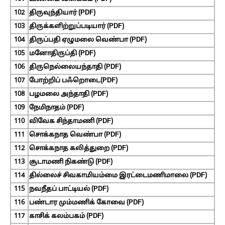
102
திருவுந்தியார் (PDF)
103
திருக்களிற்றுப்படியார் (PDF)
104
திருப்பதி ஏழுமலை வெண்பா (PDF)
105
மனோதிருப்தி (PDF)
106
திருநெல்லையந்தாதி (PDF)
107
போற்றிப் பஃறொடை(PDF)
108
பழமலை அந்தாதி (PDF)
109
நேமிநாதம் (PDF)
110
விவேக சிந்தாமணி (PDF)
111
சொக்கநாத வெண்பா (PDF)
112
சொக்கநாத கலித்துறை (PDF)
113
சூடாமணி நிகண்டு (PDF)
114
தில்லைச் சிவகாமியம்மை இரட்டைமணிமாலை (PDF)
115
நவநீதப் பாட்டியல் (PDF)
116
பண்டார மும்மணிக் கோவை (PDF)
117
காசிக் கலம்பகம் (PDF)