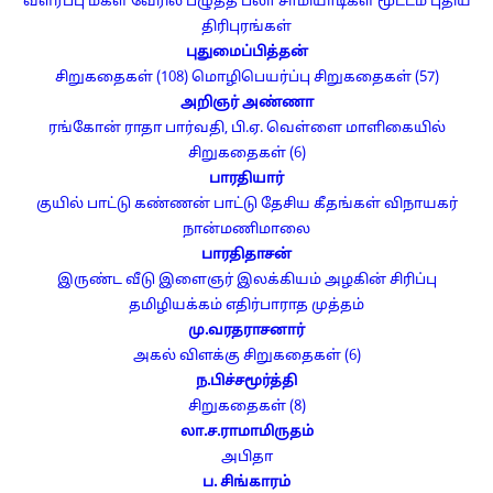
வளர்ப்பு மகள்
வேரில் பழுத்த பலா
சாமியாடிகள்
மூட்டம்
புதிய
திரிபுரங்கள்
புதுமைப்பித்தன்
சிறுகதைகள் (108)
மொழிபெயர்ப்பு சிறுகதைகள் (57)
அறிஞர் அண்ணா
ரங்கோன் ராதா
பார்வதி, பி.ஏ.
வெள்ளை மாளிகையில்
சிறுகதைகள் (6)
பாரதியார்
குயில் பாட்டு
கண்ணன் பாட்டு
தேசிய கீதங்கள்
விநாயகர்
நான்மணிமாலை
பாரதிதாசன்
இருண்ட வீடு
இளைஞர் இலக்கியம்
அழகின் சிரிப்பு
தமிழியக்கம்
எதிர்பாராத முத்தம்
மு.வரதராசனார்
அகல் விளக்கு
சிறுகதைகள் (6)
ந.பிச்சமூர்த்தி
சிறுகதைகள் (8)
லா.ச.ராமாமிருதம்
அபிதா
ப. சிங்காரம்