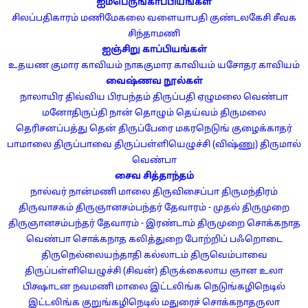
ஐம்பெருங்காப்பியங்கள்
சிலப்பதிகாரம்
மணிமேகலை
வளையாபதி
குண்டலகேசி
சீவக
சிந்தாமணி
ஐஞ்சிறு காப்பியங்கள்
உதயண குமார காவியம்
நாககுமார காவியம்
யசோதர காவியம்
வைஷ்ணவ நூல்கள்
நாலாயிர திவ்விய பிரபந்தம்
திருப்பதி ஏழுமலை வெண்பா
மனோதிருப்தி
நான் தொழும் தெய்வம்
திருமலை
தெரிசனப்பத்து
தென் திருப்பேரை மகரநெடுங் குழைக்காதர்
பாமாலை
திருப்பாவை
திருப்பள்ளியெழுச்சி (விஷ்ணு)
திருமால்
வெண்பா
சைவ சித்தாந்தம்
நால்வர் நான்மணி மாலை
திருவிசைப்பா
திருமந்திரம்
திருவாசகம்
திருஞானசம்பந்தர் தேவாரம் - முதல் திருமுறை
திருஞானசம்பந்தர் தேவாரம் - இரண்டாம் திருமுறை
சொக்கநாத
வெண்பா
சொக்கநாத கலித்துறை
போற்றிப் பஃறொடை
திருநெல்லையந்தாதி
கல்லாடம்
திருவெம்பாவை
திருப்பள்ளியெழுச்சி (சிவன்)
திருக்கைலாய ஞான உலா
பிக்ஷாடன நவமணி மாலை
இட்டலிங்க நெடுங்கழிநெடில்
இட்டலிங்க குறுங்கழிநெடில்
மதுரைச் சொக்கநாதருலா