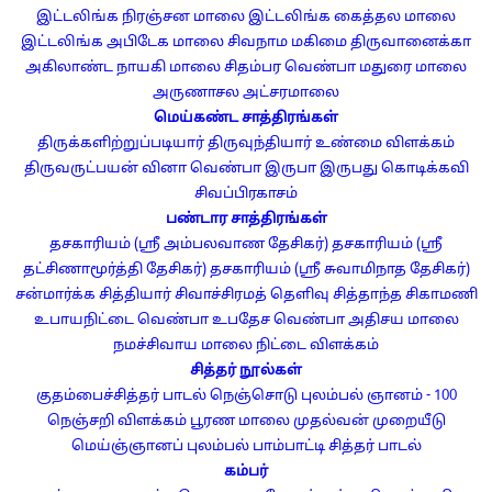
இட்டலிங்க நிரஞ்சன மாலை
இட்டலிங்க கைத்தல மாலை
இட்டலிங்க அபிடேக மாலை
சிவநாம மகிமை
திருவானைக்கா
அகிலாண்ட நாயகி மாலை
சிதம்பர வெண்பா
மதுரை மாலை
அருணாசல அட்சரமாலை
மெய்கண்ட சாத்திரங்கள்
திருக்களிற்றுப்படியார்
திருவுந்தியார்
உண்மை விளக்கம்
திருவருட்பயன்
வினா வெண்பா
இருபா இருபது
கொடிக்கவி
சிவப்பிரகாசம்
பண்டார சாத்திரங்கள்
தசகாரியம் (ஸ்ரீ அம்பலவாண தேசிகர்)
தசகாரியம் (ஸ்ரீ
தட்சிணாமூர்த்தி தேசிகர்)
தசகாரியம் (ஸ்ரீ சுவாமிநாத தேசிகர்)
சன்மார்க்க சித்தியார்
சிவாச்சிரமத் தெளிவு
சித்தாந்த சிகாமணி
உபாயநிட்டை வெண்பா
உபதேச வெண்பா
அதிசய மாலை
நமச்சிவாய மாலை
நிட்டை விளக்கம்
சித்தர் நூல்கள்
குதம்பைச்சித்தர் பாடல்
நெஞ்சொடு புலம்பல்
ஞானம் - 100
நெஞ்சறி விளக்கம்
பூரண மாலை
முதல்வன் முறையீடு
மெய்ஞ்ஞானப் புலம்பல்
பாம்பாட்டி சித்தர் பாடல்
கம்பர்