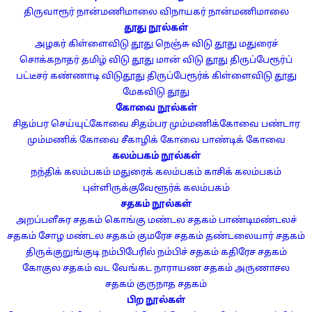
திருவாரூர் நான்மணிமாலை
விநாயகர் நான்மணிமாலை
தூது நூல்கள்
அழகர் கிள்ளைவிடு தூது
நெஞ்சு விடு தூது
மதுரைச்
சொக்கநாதர் தமிழ் விடு தூது
மான் விடு தூது
திருப்பேரூர்ப்
பட்டீசர் கண்ணாடி விடுதூது
திருப்பேரூர்க் கிள்ளைவிடு தூது
மேகவிடு தூது
கோவை நூல்கள்
சிதம்பர செய்யுட்கோவை
சிதம்பர மும்மணிக்கோவை
பண்டார
மும்மணிக் கோவை
சீகாழிக் கோவை
பாண்டிக் கோவை
கலம்பகம் நூல்கள்
நந்திக் கலம்பகம்
மதுரைக் கலம்பகம்
காசிக் கலம்பகம்
புள்ளிருக்குவேளூர்க் கலம்பகம்
சதகம் நூல்கள்
அறப்பளீசுர சதகம்
கொங்கு மண்டல சதகம்
பாண்டிமண்டலச்
சதகம்
சோழ மண்டல சதகம்
குமரேச சதகம்
தண்டலையார் சதகம்
திருக்குறுங்குடி நம்பிபேரில் நம்பிச் சதகம்
கதிரேச சதகம்
கோகுல சதகம்
வட வேங்கட நாராயண சதகம்
அருணாசல
சதகம்
குருநாத சதகம்
பிற நூல்கள்