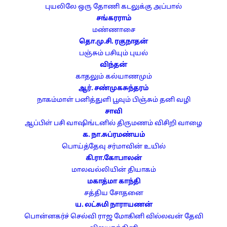
புயலிலே ஒரு தோணி
கடலுக்கு அப்பால்
சங்கரராம்
மண்ணாசை
தொ.மு.சி. ரகுநாதன்
பஞ்சும் பசியும்
புயல்
விந்தன்
காதலும் கல்யாணமும்
ஆர். சண்முகசுந்தரம்
நாகம்மாள்
பனித்துளி
பூவும் பிஞ்சும்
தனி வழி
சாவி
ஆப்பிள் பசி
வாஷிங்டனில் திருமணம்
விசிறி வாழை
க. நா.சுப்ரமண்யம்
பொய்த்தேவு
சர்மாவின் உயில்
கி.ரா.கோபாலன்
மாலவல்லியின் தியாகம்
மகாத்மா காந்தி
சத்திய சோதனை
ய. லட்சுமி நாராயணன்
பொன்னகர்ச் செல்வி
ராஜ மோகினி
வில்லவன் தேவி