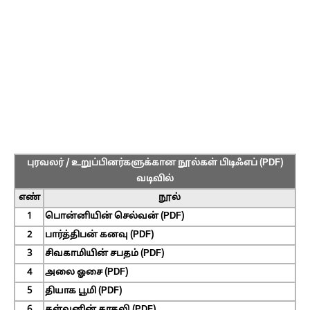
புரவலர் / உறுப்பினர்களுக்கான நூல்கள் பிடிஃஎப் (PDF)
வடிவில்
எண்
நூல்
1
பொன்னியின் செல்வன் (PDF)
2
பார்த்திபன் கனவு (PDF)
3
சிவகாமியின் சபதம் (PDF)
4
அலை ஓசை (PDF)
5
தியாக பூமி (PDF)