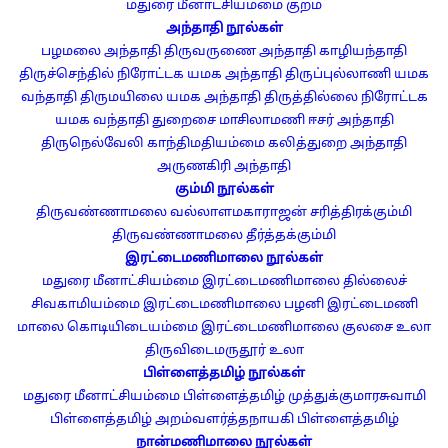
மதுரை மீனாட்சியம்மை குறம்
அந்தாதி நூல்கள்
பழமலை அந்தாதி
திருவருணை அந்தாதி
காழியந்தாதி
திருச்செந்தில் நிரோட்டக யமக அந்தாதி
திருப்புல்லாணி யமக
வந்தாதி
திருமயிலை யமக அந்தாதி
திருத்தில்லை நிரோட்டக
யமக வந்தாதி
துறைசை மாசிலாமணி ஈசர் அந்தாதி
திருநெல்வேலி காந்திமதியம்மை கலித்துறை அந்தாதி
அருணகிரி அந்தாதி
கும்மி நூல்கள்
திருவண்ணாமலை வல்லாளமகாராஜன் சரித்திரக்கும்மி
திருவண்ணாமலை தீர்த்தக்கும்மி
இரட்டைமணிமாலை நூல்கள்
மதுரை மீனாட்சியம்மை இரட்டைமணிமாலை
தில்லைச்
சிவகாமியம்மை இரட்டைமணிமாலை
பழனி இரட்டைமணி
மாலை
கொடியிடையம்மை இரட்டைமணிமாலை
குலசை உலா
திருவிடைமருதூர் உலா
பிள்ளைத்தமிழ் நூல்கள்
மதுரை மீனாட்சியம்மை பிள்ளைத்தமிழ்
முத்துக்குமாரசுவாமி
பிள்ளைத்தமிழ்
அறம்வளர்த்தநாயகி பிள்ளைத்தமிழ்
நான்மணிமாலை நூல்கள்