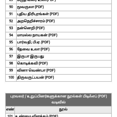
89
மருத வரை உலா(PDF)
90
மூவருலா (PDF)
91
புதிய திரிபுரங்கள் (PDF)
92
அறநெறிச்சாரம் (PDF)
93
நன்னெறி (PDF)
94
மாமல்ல நாயகன் (PDF)
95
பார்வதி, பி.ஏ. (PDF)
96
தேவை உலா (PDF)
97
இருபா இருபது
98
கொடிக்கவி (PDF)
99
வினா வெண்பா (PDF)
100
திருவருட்பயன் (PDF)
புரவலர் / உறுப்பினர்களுக்கான நூல்கள் பிடிஃஎப் (PDF)
வடிவில்
எண்
நூல்
101
உண்மை விளக்கம் (PDF)