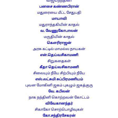
விஜயநந்தினி
பனசை கண்ணபிரான்
மதுரையை மீட்ட சேதுபதி
மாயாவி
மதுராந்தகியின் காதல்
வ. வேணுகோபாலன்
மருதியின் காதல்
கௌரிராஜன்
அரசு கட்டில்
மாமல்ல நாயகன்
என்.தெய்வசிகாமணி
சிறுகதைகள்
கீதா தெய்வசிகாமணி
சிலையும் நீயே சிற்பியும் நீயே
எஸ்.லட்சுமி சுப்பிரமணியம்
புவன மோகினி
ஜகம் புகழும் ஜகத்குரு
வே. கபிலன்
நாக நந்தினி
கொற்றவன் கோட்டம்
விவேகானந்தர்
சிகாகோ சொற்பொழிவுகள்
கோ.சந்திரசேகரன்