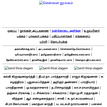
|
|
|
முகப்பு
நூல்கள் அட்டவணை
நன்கொடை அளிக்க!
உறுப்பினர்
|
|
|
பக்கம்
புரவலர் பக்கம்
பதிப்பாளர்கள்
எங்களைப்
|
பற்றி
தொடர்புக்கு
|
|
|
அகல்விளக்கு.காம்
அட்டவணை.காம்
சென்னைநெட்வொர்க்.காம்
|
|
|
டிரிப்டிராவல்டூர்.காம்
தமிழ்அகராதி.காம்
தமிழ்திரைஉலகம்.காம்
|
|
|
தேவிஸ்கார்னர்.காம்
தரணிஷ்.இன்
தரணிஷ்மார்ட்.காம்
கௌதம்பதிப்பகம்.காம்
|
|
|
கல்கி கிருஷ்ணமூர்த்தி
தீபம் நா. பார்த்தசாரதி
ராஜம் கிருஷ்ணன்
சு.
|
|
|
|
சமுத்திரம்
புதுமைப்பித்தன்
அறிஞர் அண்ணா
பாரதியார்
|
|
|
|
பாரதிதாசன்
மு.வரதராசனார்
ந.பிச்சமூர்த்தி
லா.ச.ராமாமிருதம்
|
|
|
|
தஞ்சை பிரகாஷ்
ப. சிங்காரம்
சங்கரராம்
தொ.மு.சி. ரகுநாதன்
|
|
|
|
விந்தன்
ஆர். சண்முகசுந்தரம்
சாவி
க. நா.சுப்ரமண்யம்
|
|
|
கி.ரா.கோபாலன்
மகாத்மா காந்தி
ய. லட்சுமி நாராயணன்
பனசை