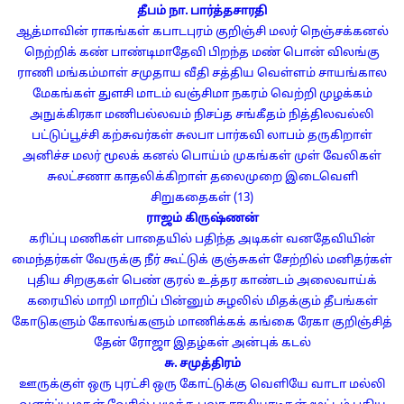
தீபம் நா. பார்த்தசாரதி
ஆத்மாவின் ராகங்கள்
கபாடபுரம்
குறிஞ்சி மலர்
நெஞ்சக்கனல்
நெற்றிக் கண்
பாண்டிமாதேவி
பிறந்த மண்
பொன் விலங்கு
ராணி மங்கம்மாள்
சமுதாய வீதி
சத்திய வெள்ளம்
சாயங்கால
மேகங்கள்
துளசி மாடம்
வஞ்சிமா நகரம்
வெற்றி முழக்கம்
அநுக்கிரகா
மணிபல்லவம்
நிசப்த சங்கீதம்
நித்திலவல்லி
பட்டுப்பூச்சி
கற்சுவர்கள்
சுலபா
பார்கவி லாபம் தருகிறாள்
அனிச்ச மலர்
மூலக் கனல்
பொய்ம் முகங்கள்
முள் வேலிகள்
சுலட்சணா காதலிக்கிறாள்
தலைமுறை இடைவெளி
சிறுகதைகள் (13)
ராஜம் கிருஷ்ணன்
கரிப்பு மணிகள்
பாதையில் பதிந்த அடிகள்
வனதேவியின்
மைந்தர்கள்
வேருக்கு நீர்
கூட்டுக் குஞ்சுகள்
சேற்றில் மனிதர்கள்
புதிய சிறகுகள்
பெண் குரல்
உத்தர காண்டம்
அலைவாய்க்
கரையில்
மாறி மாறிப் பின்னும்
சுழலில் மிதக்கும் தீபங்கள்
கோடுகளும் கோலங்களும்
மாணிக்கக் கங்கை
ரேகா
குறிஞ்சித்
தேன்
ரோஜா இதழ்கள்
அன்புக் கடல்
சு. சமுத்திரம்
ஊருக்குள் ஒரு புரட்சி
ஒரு கோட்டுக்கு வெளியே
வாடா மல்லி