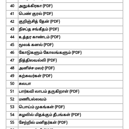
40
அநுக்கிரகா (PDF)
41
பெண் குரல் (PDF)
42
குறிஞ்சித் தேன் (PDF)
43
நிசப்த சங்கீதம் (PDF)
44
உத்தர காண்டம் (PDF)
45
மூலக் கனல் (PDF)
46
கோடுகளும் கோலங்களும் (PDF)
47
நித்திலவல்லி (PDF)
48
அனிச்ச மலர் (PDF)
49
கற்சுவர்கள் (PDF)
50
சுலபா
51
பார்கவி லாபம் தருகிறாள் (PDF)
52
மணிபல்லவம்
53
பொய்ம் முகங்கள் (PDF)
54
சுழலில் மிதக்கும் தீபங்கள் (PDF)
55
சேற்றில் மனிதர்கள் (PDF)