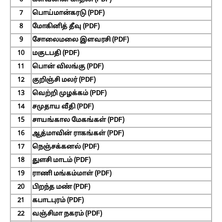
6
கள்வனின் காதலி (PDF)
7
பொய்மான்கரடு (PDF)
8
மோகினித் தீவு (PDF)
9
சோலைமலை இளவரசி (PDF)
10
மகுடபதி (PDF)
11
பொன் விலங்கு (PDF)
12
குறிஞ்சி மலர் (PDF)
13
வெற்றி முழக்கம் (PDF)
14
சமுதாய வீதி (PDF)
15
சாயங்கால மேகங்கள் (PDF)
16
ஆத்மாவின் ராகங்கள் (PDF)
17
நெஞ்சக்கனல் (PDF)
18
துளசி மாடம் (PDF)
19
ராணி மங்கம்மாள் (PDF)
20
பிறந்த மண் (PDF)
21
கபாடபுரம் (PDF)
22
வஞ்சிமா நகரம் (PDF)