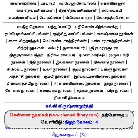
|
|
|
|
கண்ணபிரான்
மாயாவி
வ. வேணுகோபாலன்
கௌரிராஜன்
|
|
என்.தெய்வசிகாமணி
கீதா தெய்வசிகாமணி
எஸ்.லட்சுமி
|
|
|
சுப்பிரமணியம்
வே. கபிலன்
விவேகானந்தர்
கோ.சந்திரசேகரன்
|
|
|
எட்டுத் தொகை
பத்துப்பாட்டு
பதினெண் கீழ்க்கணக்கு
|
|
ஐம்பெருங்காப்பியங்கள்
ஐஞ்சிறு காப்பியங்கள்
வைஷ்ணவ நூல்கள்
|
|
|
|
சைவ சித்தாந்தம்
மெய்கண்ட சாத்திரங்கள்
பண்டார சாத்திரங்கள்
|
|
|
|
சித்தர் நூல்கள்
கம்பர்
ஔவையார்
ஸ்ரீ குமரகுருபரர்
|
|
|
திருஞானசம்பந்தர்
திரிகூடராசப்பர்
ரமண மகரிஷி
முருக பக்தி
|
|
|
|
நூல்கள்
நீதி நூல்கள்
இலக்கண நூல்கள்
நிகண்டு நூல்கள்
|
|
|
|
சிலேடை நூல்கள்
உலா நூல்கள்
குறம் நூல்கள்
பள்ளு நூல்கள்
|
|
|
அந்தாதி நூல்கள்
கும்மி நூல்கள்
இரட்டைமணிமாலை நூல்கள்
|
|
|
பிள்ளைத்தமிழ் நூல்கள்
நான்மணிமாலை நூல்கள்
தூது நூல்கள்
|
|
|
|
கோவை நூல்கள்
கலம்பகம் நூல்கள்
சதகம் நூல்கள்
பிற நூல்கள்
தினசரி தியானம்
கல்கி கிருஷ்ணமூர்த்தி
அலை ஓசை
கள்வனின் காதலி
சிவகாமியின் சபதம்
தியாக பூமி
சென்னை நூலகம் (www.chennailibrary.com)
- தற்போதைய
பார்த்திபன் கனவு
பொய்மான் கரடு
பொன்னியின்
வெளியீடு :
நிழற் கோலம் - 4
செல்வன்
PDF
சோலைமலை இளவரசி
மோகினித் தீவு
மகுடபதி
சிறுகதைகள் (75)