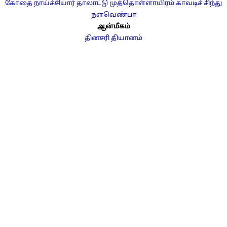
கோதை நாய்ச்சியார் தாலாட்டு
முத்தொள்ளாயிரம்
காவடிச் சிந்து
நளவெண்பா
ஆன்மீகம்
தினசரி தியானம்