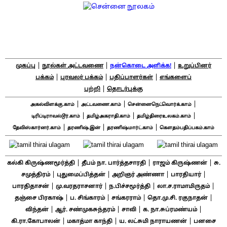
|
|
|
முகப்பு
நூல்கள் அட்டவணை
நன்கொடை அளிக்க!
உறுப்பினர்
|
|
|
பக்கம்
புரவலர் பக்கம்
பதிப்பாளர்கள்
எங்களைப்
|
பற்றி
தொடர்புக்கு
|
|
|
அகல்விளக்கு.காம்
அட்டவணை.காம்
சென்னைநெட்வொர்க்.காம்
|
|
|
டிரிப்டிராவல்டூர்.காம்
தமிழ்அகராதி.காம்
தமிழ்திரைஉலகம்.காம்
|
|
|
தேவிஸ்கார்னர்.காம்
தரணிஷ்.இன்
தரணிஷ்மார்ட்.காம்
கௌதம்பதிப்பகம்.காம்
|
|
|
கல்கி கிருஷ்ணமூர்த்தி
தீபம் நா. பார்த்தசாரதி
ராஜம் கிருஷ்ணன்
சு.
|
|
|
|
சமுத்திரம்
புதுமைப்பித்தன்
அறிஞர் அண்ணா
பாரதியார்
|
|
|
|
பாரதிதாசன்
மு.வரதராசனார்
ந.பிச்சமூர்த்தி
லா.ச.ராமாமிருதம்
|
|
|
|
தஞ்சை பிரகாஷ்
ப. சிங்காரம்
சங்கரராம்
தொ.மு.சி. ரகுநாதன்
|
|
|
|
விந்தன்
ஆர். சண்முகசுந்தரம்
சாவி
க. நா.சுப்ரமண்யம்
|
|
|
கி.ரா.கோபாலன்
மகாத்மா காந்தி
ய. லட்சுமி நாராயணன்
பனசை