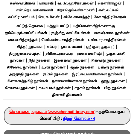
|
|
|
|
கண்ணபிரான்
மாயாவி
வ. வேணுகோபாலன்
கௌரிராஜன்
|
|
என்.தெய்வசிகாமணி
கீதா தெய்வசிகாமணி
எஸ்.லட்சுமி
|
|
|
சுப்பிரமணியம்
வே. கபிலன்
விவேகானந்தர்
கோ.சந்திரசேகரன்
|
|
|
எட்டுத் தொகை
பத்துப்பாட்டு
பதினெண் கீழ்க்கணக்கு
|
|
ஐம்பெருங்காப்பியங்கள்
ஐஞ்சிறு காப்பியங்கள்
வைஷ்ணவ நூல்கள்
|
|
|
|
சைவ சித்தாந்தம்
மெய்கண்ட சாத்திரங்கள்
பண்டார சாத்திரங்கள்
|
|
|
|
சித்தர் நூல்கள்
கம்பர்
ஔவையார்
ஸ்ரீ குமரகுருபரர்
|
|
|
திருஞானசம்பந்தர்
திரிகூடராசப்பர்
ரமண மகரிஷி
முருக பக்தி
|
|
|
|
நூல்கள்
நீதி நூல்கள்
இலக்கண நூல்கள்
நிகண்டு நூல்கள்
|
|
|
|
சிலேடை நூல்கள்
உலா நூல்கள்
குறம் நூல்கள்
பள்ளு நூல்கள்
|
|
|
அந்தாதி நூல்கள்
கும்மி நூல்கள்
இரட்டைமணிமாலை நூல்கள்
|
|
|
பிள்ளைத்தமிழ் நூல்கள்
நான்மணிமாலை நூல்கள்
தூது நூல்கள்
|
|
|
|
கோவை நூல்கள்
கலம்பகம் நூல்கள்
சதகம் நூல்கள்
பிற நூல்கள்
தினசரி தியானம்
சென்னை நூலகம் (www.chennailibrary.com)
- தற்போதைய
வெளியீடு :
நிழற் கோலம் - 4