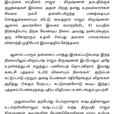
இயற்கை எய்தினர். ராஜம் - கிருஷ்ணன் தம்பதிக்குக்
குழந்தைகள் இல்லை. அதன் பிறகு தனது உறவுக்காரர்கள்
சிலரை நம்பி தன்னிடமிருந்த பணத்தையும்
சொத்துக்களையும் விட்டு வைத்தார் ராஜம் கிருஷ்ணன்.
ஆனால் அவர்களோ இவரை ஏமாற்றிவிட, 83 வயதில்
நிர்க்கதியாய நிற்க வேண்டிய நிலை. அவரது நண்பர்களும்,
ஒரு சகோதரரும் உதவி செய்து அவரை பாலவாக்கம்
விச்ராந்தி முதியோர் இல்லத்தில் சேர்த்தனர்.
ஆனால் யாரும் தன்னைப் பார்த்து இரக்கப்படுவதை இந்த
நிலையிலும் விரும்பாத ராஜம் கிருஷ்ணன் இப்போதும் அதே
உற்சாகத்துடன் எழுத்துப் பணியைத் தொடர்கிறார். இவரது
கடைசி புத்தகம் ‘உயிர் விளையும் நிலங்கள்'. குடும்பக்
கட்டுப்பாடு மற்றும் அதை பெண்கள் எதிர்நோக்கும் விதங்கள்
குறித்து 25க்கும் மேற்பட்ட கட்டுரைகளோடு கூடிய இந்தப்
புத்தகம் பெண்களுக்கு புதிய விழிப்பை உண்டாக்கும் முயற்சி.
முதுமையில் தற்போது பொருளாதார கஷ்டத்தினாலும்
உடல்நலிவினாலும் கஷ்டப்பட்டு வந்த திருமதி ராஜம்
கிருஷ்ணன் அவர்களின் வேண்டுகோளினை ஏற்று தமிழக