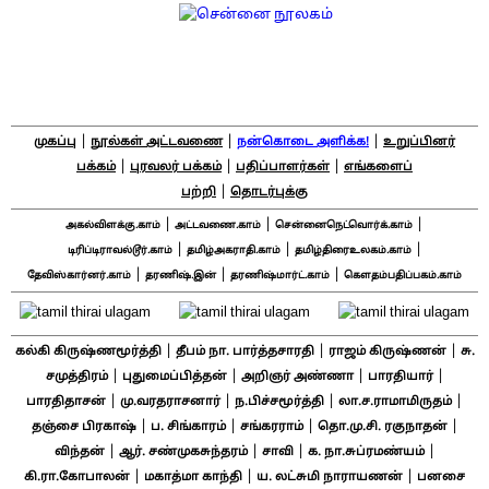
|
|
|
முகப்பு
நூல்கள் அட்டவணை
நன்கொடை அளிக்க!
உறுப்பினர்
|
|
|
பக்கம்
புரவலர் பக்கம்
பதிப்பாளர்கள்
எங்களைப்
|
பற்றி
தொடர்புக்கு
|
|
|
அகல்விளக்கு.காம்
அட்டவணை.காம்
சென்னைநெட்வொர்க்.காம்
|
|
|
டிரிப்டிராவல்டூர்.காம்
தமிழ்அகராதி.காம்
தமிழ்திரைஉலகம்.காம்
|
|
|
தேவிஸ்கார்னர்.காம்
தரணிஷ்.இன்
தரணிஷ்மார்ட்.காம்
கௌதம்பதிப்பகம்.காம்
|
|
|
கல்கி கிருஷ்ணமூர்த்தி
தீபம் நா. பார்த்தசாரதி
ராஜம் கிருஷ்ணன்
சு.
|
|
|
|
சமுத்திரம்
புதுமைப்பித்தன்
அறிஞர் அண்ணா
பாரதியார்
|
|
|
|
பாரதிதாசன்
மு.வரதராசனார்
ந.பிச்சமூர்த்தி
லா.ச.ராமாமிருதம்
|
|
|
|
தஞ்சை பிரகாஷ்
ப. சிங்காரம்
சங்கரராம்
தொ.மு.சி. ரகுநாதன்
|
|
|
|
விந்தன்
ஆர். சண்முகசுந்தரம்
சாவி
க. நா.சுப்ரமண்யம்
|
|
|
கி.ரா.கோபாலன்
மகாத்மா காந்தி
ய. லட்சுமி நாராயணன்
பனசை