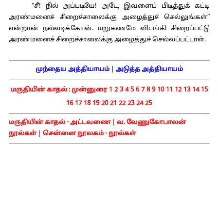
“சீ! நில் அப்படியே! அடே, இவளைப் பிடித்துக் கட்டி
அரண்மனைச் சிறைச்சாலைக்கு அழைத்துச் செல்லுங்கள்”
என்றான் நல்லடிக்கோன். மறுகணமே விடங்கி சிறைப்பட்டு
அரண்மனைச் சிறைச்சாலைக்கு அழைத்துச் செல்லப்பட்டாள்.
முந்தைய அத்தியாயம்
|
அடுத்த அத்தியாயம்
மருதியின் காதல் :
முன்னுரை
1
2
3
4
5
6
7
8
9
10
11
12
13
14
15
16
17
18
19
20
21
22
23
24
25
மருதியின் காதல் - அட்டவணை
|
வ. வேணுகோபாலன்
நூல்கள்
|
சென்னை நூலகம் - நூல்கள்