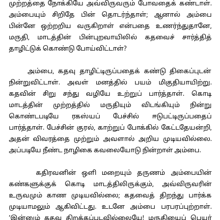
முற்றத்தை நோக்கியே அவ்விருவரும் போவதைக் கண்டாள்.
அம்பையும் சிறிதே பின் தொடர்ந்தாள்; ஆனால் அம்பை
பின்னே ஒற்றறிய வருகிறாள் என்பதை உணர்ந்துதானே,
மருதி, மாடத்தின் பின்புறவாயிலில் கதவைச் சார்த்தித்
தாழிட்டுக் கொண்டு போய்விட்டாள்?
அம்பை, கதவு தாழிட்டிருப்பதைக் கண்டு திகைப்புடன்
நின்றுவிட்டாள். அவள் மனத்தில் பயம் மிகுதியாயிற்று.
கதவின் சிறு சந்து வழியே உற்றுப் பார்த்தாள். கொடி
மாடத்தின் முற்றத்தில் மருதியும் விடங்கியும் நின்று
கொண்டபடியே ரகஸ்யப் பேச்சில் ஈடுபட்டிருப்பதைப்
பார்த்தாள். பேச்சின் குரல், காற்றுப் போக்கில் கேட்டதேயன்றி,
அதன் விவரத்தை முற்றும் அவளால் அறிய முடியவில்லை.
அப்படியே நீண்ட நாழிகை கவலையோடு நின்றாள் அம்பை.
கதிரவனின் ஒளி மறையும் தருணம் அம்பையின்
கண்களுக்குக் கொடி மாடத்திலிருக்கும், அவ்விருவரின்
உருவமும் காண முடியவில்லை; கதவைத் திறந்து பார்க்க
முடியாமலும் ஆகிவிட்டது. உடனே அம்பை பரபரப்புற்றாள்.
‘இன்னும் கதவு திறக்கப்படவில்லையே! மருதியைப் பெயர்