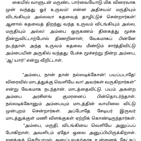
கையில் வாளுடன் மருண்ட பார்வையோடு மிக விரைவாக
முன் வந்தது ஓர் உருவம்! என்ன அதிசயம்! மருதியும்
விடங்கியும் அல்லவா கதவைத் தாழிட்டுச் சென்றார்கள்!
ஆனால் கதவைத் திறந்து வந்த உருவம் விடங்கியும் அல்ல,
மருதியும் அல்ல! அம்பை ஒருகணம் திகைத்து மூச்சு
நின்றுவிட்டாற்போல் திணறினாள்; வேகமாகப் பின்னே
நடந்தாள். அந்த உருவம் கதவை மீண்டும் சார்த்திவிட்டு
அம்பையின் அருகில் வந்தது. பேச்சு மூச்சற்று நின்ற அம்பை,
‘ஆ! யார்!’ என்று வீறிட்டாள்.
“அம்பை, நான் தான் நல்லடிக்கோன்! பயப்படாதே!
விரைவில் மாடத்துக்கு வெளியே வா! அவர்கள் வருகிறார்கள்”
என்று வேகமாக நடந்தான். மாடத்தைவிட்டு. பயம் அகன்ற
அம்பை அரசிளங் குமரனைப் பின்தொடர்ந்தாள்.
நல்லடிக்கோனும் அம்பையும் மாடத்தின் வாயிலை விட்டு
முன்புறம் சென்றார்கள். அப்போதே சேடியர் இருவர்
மாடத்துக்குள் மணி விளக்குகள் ஏற்றிக் கொண்டிருந்தார்கள்.
“அம்பை, மருதி, விடங்கியை வெளியே அனுப்பப்
போகிறாள்; அவளிடம் ஏதோ ஒலை அனுப்பியிருக்கிறாள்.
எனக்குத் தெரியாமல் அனுப்புவதற்காக உன்னைக் கேட்கப்