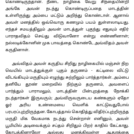
கொண்டிருந்தான். நீண்ட நாழிகை வேறு சிந்தையின்றி
அங்கே அவன் நடந்து கொண்டிருப்பதை மாடத்தின்
உள்ளிருந்து அம்பை மட்டும் அறிந்து கொண்டாள். ஆனால்
அவள் மனத்தில் ஒவ்வொரு கணமும் பயம் துள்ளலாடியது.
எந்தச் சமயத்திலும் அவன் மாடத்துள் புகுந்து எதுவும் எதிர்
பாராதவிதம் செய்து விடுவானோ என்று எண்ணினாள்;
நல்லடிக்கோனின் முக பாவத்தை கொண்டே அவ்விதம் அவள்
கருதினாள்.
அவ்விதம் அவள் கருதிய சிறிது நாழிகையில் மஞ்சள் நிற
வெயில் மாடத்துக்குள் புகும் தருணம் - கட்டிலை விட்டு
விடங்கியும் மருதியும் எழுந்து சுற்றிலும் பார்த்தார்கள். அம்பை
தனியே தூண் மறைவில் நிற்கும் தருணம், அவளைப்
பார்த்தும் பாராமலும், மாடத்தின் பின்புறத்தை நோக்கி
நடந்தார்கள் இருவரும்; அவ்விருவருடைய கண்களும் ஏதோ
ஓர் அரிய உண்மையை வெளிக் காட்டுவதுபோல்
பரபரப்புற்றிருந்தன. கோபத்தால் கொதித்து விதிர்ப்புற்றிருந்த
மருதி மிக வேகமாக நடந்து சென்றாள் எனினும், அவள்
பூமியில் அடிவைக்கும் சப்தம் சிறிதும் பிறர் காதில் கேட்காது.
கோபத்தினாலோ அல்லது மனத்திலுள்ள ஆதுரத்தை