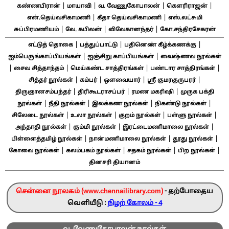
|
|
|
|
கண்ணபிரான்
மாயாவி
வ. வேணுகோபாலன்
கௌரிராஜன்
|
|
என்.தெய்வசிகாமணி
கீதா தெய்வசிகாமணி
எஸ்.லட்சுமி
|
|
|
சுப்பிரமணியம்
வே. கபிலன்
விவேகானந்தர்
கோ.சந்திரசேகரன்
|
|
|
எட்டுத் தொகை
பத்துப்பாட்டு
பதினெண் கீழ்க்கணக்கு
|
|
ஐம்பெருங்காப்பியங்கள்
ஐஞ்சிறு காப்பியங்கள்
வைஷ்ணவ நூல்கள்
|
|
|
|
சைவ சித்தாந்தம்
மெய்கண்ட சாத்திரங்கள்
பண்டார சாத்திரங்கள்
|
|
|
|
சித்தர் நூல்கள்
கம்பர்
ஔவையார்
ஸ்ரீ குமரகுருபரர்
|
|
|
திருஞானசம்பந்தர்
திரிகூடராசப்பர்
ரமண மகரிஷி
முருக பக்தி
|
|
|
|
நூல்கள்
நீதி நூல்கள்
இலக்கண நூல்கள்
நிகண்டு நூல்கள்
|
|
|
|
சிலேடை நூல்கள்
உலா நூல்கள்
குறம் நூல்கள்
பள்ளு நூல்கள்
|
|
|
அந்தாதி நூல்கள்
கும்மி நூல்கள்
இரட்டைமணிமாலை நூல்கள்
|
|
|
பிள்ளைத்தமிழ் நூல்கள்
நான்மணிமாலை நூல்கள்
தூது நூல்கள்
|
|
|
|
கோவை நூல்கள்
கலம்பகம் நூல்கள்
சதகம் நூல்கள்
பிற நூல்கள்
தினசரி தியானம்
சென்னை நூலகம் (www.chennailibrary.com)
- தற்போதைய
வெளியீடு :
நிழற் கோலம் - 4