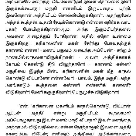
அறியாமலே மறைத்து விட வேண்டும்! இவள் தொல்லை இனி
இருக்கக்கூடாது! மருதி என்னிடம் இருப்பதைப் பற்றி,
இவளேதான் அத்தியிடம் சொல்லியிருக்கிறாள். அதற்குமேல்
அந்தக் கூத்தன், உதவி தேடிக்கொண்டு என்னை எதிர்க்க வரப்
புகார் போயிருக்கிறான்!-ஆம்; அந்த இரும்பிடர்த்தலை
அவனை அழைத்துப் போகிறான்; அதில் ஏதோ உண்மை
இருக்கிறது! கரிகாலனின் மகள் சேர்ந்து போவதற்குக்
காரணம் என்ன? - மணப் பருவம் அடைந்த அப்பெண் - சற்றும்
நாணமில்லாதவளாயிருக்கிறாள்! - அவள் அத்திக்காகக்
கோபம் கொண்டு சீறி விழுந்தாளே! - காரணம் என்ன?
மருதியை இழந்த பின்பு கரிகாலனின் மகள் மீது காதல்
கொண்டு விட்டானோ என்னவோ! - பாவம், இந்த மருதி, அந்த
அரங்காடும் கூத்தனை எண்ணி எண்ணிக் கண்ணீர்
விடுகிறாள்! மேனி கருகுகிறாள்! பெருமூச்சு விடுகிறாள்!
‘ஏன், ‘கரிகாலன் மகளிடம் காதல்கொண்டு. விட்டான்
ஆட்டன் அத்தி’ என்று மருதியிடம் கூறலாமா?
அப்பொழுதாவது இவள் மனம் மாறி விடாதா? இவள் மனத்தை
மாற்றாமல் விடுவதில்லை; என்ன நேர்ந்தாலும் இவளை அத்தி
காணும்படி விடேன்; எனினும் அத்தியை அழிக்காதவரை,