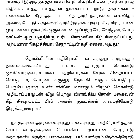
அமைதி இழந்தது. ஜனங்களின்றி வெறிச்சிட்டன நகரின் ராஜ
வீதிகள். யுத்த பயத்தால் தாக்கப்பட்ட நாடு நகரங்கள் -
பகைவனின் கீழ் அகப்பட்ட பிற நாடு நகரங்கள் எவ்விதம்
அமைதியோடு குதுகலத்தோடு இருக்க முடியும்? தமிழ்நாட்டின்
முடி மன்னர் மூவரில் ஒருவனான ஒப்பற்ற சேர வேந்தன், சோழ
நாட்டின் ஒரு பகுதிக்கு உரிய சோழனின் கீழ் சிறைப்பட்டது,
அற்பமான நிகழ்ச்சியா? சேரநாட்டின் கதி என்ன ஆவது?
தோல்வியின் எதிரொலியால் கருவூர் முழுவதும்
நிலைகலங்கிவிட்டது; பயமும் துயரமும் கொண்டு
ஒவ்வொருவரும் மனம் பதறினார்கள். சேரன் சிறைப்பட்ட
செய்தியும், சோழன் கருவூர் நோக்கி வரும் செய்தியும்
பெரும்பயத்தை உண்டாக்கின. மானமும் வீரமும் கொண்டு
அழியாப்புகழுடன் வீறு பெற்று விளங்கிய சேரன் பகைவன்
கீழ் சிறைப்பட்ட பின் அவன் குடிமக்கள் அமைதியோடு
இருக்கமுடியுமா?
நகருக்குள் அழுகைக் குரலும், கூக்குரலும் எதிரொலித்தன.
கோப வார்த்தைகள் பொங்கிப் புறப்பட்டன, சேரநாட்டு
மறவர்களிடமிருந்து, பகைவரைப் பழி வாங்கும் நேக்கத்தோடு