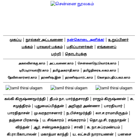
|
|
|
முகப்பு
நூல்கள் அட்டவணை
நன்கொடை அளிக்க!
உறுப்பினர்
|
|
|
பக்கம்
புரவலர் பக்கம்
பதிப்பாளர்கள்
எங்களைப்
|
பற்றி
தொடர்புக்கு
|
|
|
அகல்விளக்கு.காம்
அட்டவணை.காம்
சென்னைநெட்வொர்க்.காம்
|
|
|
டிரிப்டிராவல்டூர்.காம்
தமிழ்அகராதி.காம்
தமிழ்திரைஉலகம்.காம்
|
|
|
தேவிஸ்கார்னர்.காம்
தரணிஷ்.இன்
தரணிஷ்மார்ட்.காம்
கௌதம்பதிப்பகம்.காம்
|
|
|
கல்கி கிருஷ்ணமூர்த்தி
தீபம் நா. பார்த்தசாரதி
ராஜம் கிருஷ்ணன்
சு.
|
|
|
|
சமுத்திரம்
புதுமைப்பித்தன்
அறிஞர் அண்ணா
பாரதியார்
|
|
|
|
பாரதிதாசன்
மு.வரதராசனார்
ந.பிச்சமூர்த்தி
லா.ச.ராமாமிருதம்
|
|
|
|
தஞ்சை பிரகாஷ்
ப. சிங்காரம்
சங்கரராம்
தொ.மு.சி. ரகுநாதன்
|
|
|
|
விந்தன்
ஆர். சண்முகசுந்தரம்
சாவி
க. நா.சுப்ரமண்யம்
|
|
|
கி.ரா.கோபாலன்
மகாத்மா காந்தி
ய. லட்சுமி நாராயணன்
பனசை