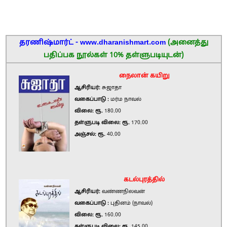
தரணிஷ்மார்ட் - www.dharanishmart.com
(அனைத்து
பதிப்பக நூல்கள் 10% தள்ளுபடியுடன்)
நைலான் கயிறு
ஆசிரியர்:
சுஜாதா
வகைப்பாடு :
மர்ம நாவல்
விலை: ரூ.
180.00
தள்ளுபடி விலை: ரூ.
170.00
அஞ்சல்: ரூ.
40.00
கடல்புரத்தில்
ஆசிரியர்:
வண்ணநிலவன்
வகைப்பாடு :
புதினம் (நாவல்)
விலை: ரூ.
160.00
தள்ளுபடி விலை: ரூ.
145.00