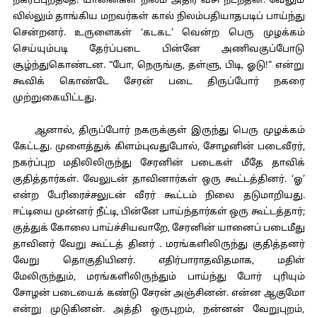
நகர்ப்புறத்தே! யானைகள் நிலம் அதிர வீசி நடந்தன. வேலும்
வில்லும் தாங்கிய மறவர்கள் கால் நிலம்பதியாதபடிப் பாய்ந்து
சென்றனர். உருளைகள் ‘கடகட’ வென்ற பெரு முழக்கம்
செய்யும்படி தேர்ப்படை பின்னே அணிவகுப்போடு
சூழ்ந்துகொண்டன. “போ, நெருங்கு, தள்ளு, பிடி, ஓடு!” என்று
கூவிக் கொண்டே சேரன் படை திருப்போர் நகரை
முற்றுகையிட்டது.
ஆனால், திருப்போர் நகருக்குள் இருந்து பெரு முழக்கம்
கேட்டது. முளைத்துக் கிளம்புவதுபோல், சோழனின் படைவீரர்,
நகர்ப்புற மதிலிலிருந்து சேரனின் படைகள் மீதே தாவிக்
குதித்தார்கள். வேலுடன் தாவினார்கள் ஒரு கூட்டத்தினர். ‘ஓ’
என்ற பேரிரைச்சலுடன் வீரர் கூட்டம் நிலை தடுமாறியது.
ஈட்டியை முன்னர் நீட்டி, பின்னே பாய்ந்தார்கள் ஒரு கூட்டத்தார்;
குத்துக் கோலை பாய்ச்சியவாறே, சேரனின் யானைப் படைமீது
தாவினர் வேறு கூட்டத் தினர் . மரங்களிலிருந்து குதித்தனர்
வேறு தொகுதியினர். எதிர்பாராதவிதமாக, மதிள்
மேலிருந்தும், மரங்களிலிருந்தும் பாய்ந்து போர் புரியும்
சோழன் படையைக் கண்டு சேரன் அஞ்சினன். என்ன ஆகுமோ
என்று முடுகினன். அத்தி ஒருபுறம், நன்னன் வேறுபுறம்,