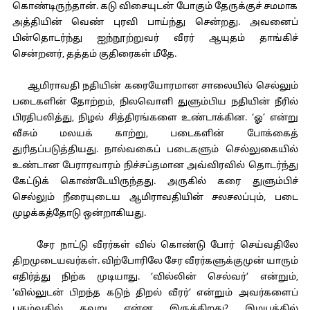
கொண்டிருந்தான். கடு விசையுடன் போகும் தேருக்குச் சமமாக
அத்தியின் வெண் புரவி பாய்ந்து சென்றது. அவனைப்
பின்தொடர்ந்து ஐந்நூற்றுவர் வீரர் ஆயுதம் தாங்கிச்
சென்றனர், தத்தம் குதிரைகள் மீதே.
ஆமிராவதி நதியின் கரையோரமான சாலையில் செல்லும்
படைகளின் தோற்றம், நிலவொளி துளும்பிய நதியின் நீரில்
பிரதிபலித்து, நிழல் சித்திரங்களை உண்டாக்கின. ‘ஓ’ என்று
வீசும் மலயக் காற்று, படைகளின் போக்கைத்
துரிதப்படுத்தியது. நால்வகைப் படைகளும் செல்லுகையில்
உண்டான பேராரவாரம் நிச்சப்தமான அவ்விரவில் தொடர்ந்து
கேட்டுக் கொண்டேயிருந்தது. அருகில் கரை துளும்பிச்
செல்லும் நீரையுடைய ஆமிராவதியின் சலசலப்பும், படை
முழக்கத்தோடு ஒன்றாகியது.
சேர நாட்டு வீரர்கள் வில் கொண்டு போர் செய்வதிலே
திறமுடையவர்கள். விற்போரிலே சேர வீரர்களுக்குமுன் யாரும்
எதிர்த்து நிற்க முடியாது. ‘வில்லின் செல்வர்’ என்றும்,
‘வில்லுடன் பிறந்த கடுந் திறல் வீரர்’ என்றும் அவர்களைப்
புகழ்வதில் தவறு என்ன இருக்கிறது? இமயத்தில்