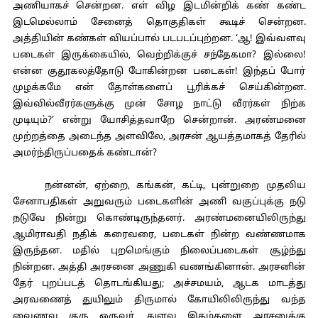
அணியாகச் சென்றன. எள் விழ இடமின்றிக் கண் கண்ட
இடமெல்லாம் சேனைத் தொகுதிகள் கூடிச் சென்றன.
அத்தியின் கண்கள் வியப்பால் படபடப்புற்றன. ‘ஆ! இவ்வளவு
படைகள் இருக்கையில், வெற்றிக்குச் சந்தேகமா? இல்லை!
என்ன குதூகலத்தோடு போகின்றன படைகள்! இந்தப் போர்
முழக்கமே என் தோள்களைப் பூரிக்கச் செய்கின்றன.
இவ்வில்வீரர்களுக்கு முன் சோழ நாட்டு வீரர்கள் நிற்க
முடியும்?’ என்று யோசித்தவாறே சென்றான். அரண்மனை
முற்றத்தை அடைந்த அளவிலே, அரசன் ஆயத்தமாகத் தேரில்
அமர்ந்திருப்பதைக் கண்டான்?
நன்னன், ஏற்றை, கங்கன், கட்டி, புன்றுறை முதலிய
சேனாபதிகள் அறுவரும் படைகளின் அணி வகுப்புக்கு நடு
நடுவே நின்று கொண்டிருந்தனர். அரண்மனையிலிருந்து
ஆமிராவதி நதிக் கரைவரை, படைகள் நின்ற வண்ணமாக
இருந்தன. மதில் புறமெங்கும் நிலைப்படைகள் சூழ்ந்து
நின்றன. அத்தி அரசனை அணுகி வணங்கினான். அரசனின்
தேர் புறப்படத் தொடங்கியது; அச்சமயம், ஆடக மாடத்து
அரவணைத் துயிலும் திருமால் கோயிலிலிருந்து வந்த
வைணவ குரு ஒருவர், துளவ இதழ்களை அரசனுக்கு