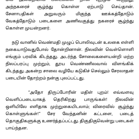
மிக அமைதியாக படைகளை நான புறமும் வகுத்து,
அந்நகரைச் சூழ்ந்து கொள்ள ஏற்பாடு செய்தான்.
சேனாபதிகள் அறுவரும் மிகுந்த ஊக்கத்தோடும்
வேகத்தோடும் படைகளை அணிவகுத்து நகரைச் சூழ்ந்து
கொள்ள முயன்றனர்.
நடு வானில் வெண்மதி முழுப் பொலிவுடன் உலகை எள்ளி
நகையாடுவதுபோல் தோன்றினான். நிலவின் வெள்ளொளி
எங்கும் பரவிக் கிடந்தது. அடர்ந்த சோலைகளையன்றி மற்ற
நிலப்பரப்பு முற்றும், தூய வெண்ணிலவால் விளங்கிக்
கிடந்தது. அகன்ற சாலை வழியே கடுகிச் செல்லும் சேரலாதன்
படையின் தோற்றம் நன்கு புலப்பட்டது.
“அதோ திருப்போரின் மதிள் புறம்! எவ்வளவு
வெளிப்படையாகத் தெரிகிறது பாருங்கள்! நிலவின்
ஒளியிலே எளிதாக முற்றுகையிடலாம்; விரைவில் சூழ்ந்து
கொள்ளுங்கள்!” சேர வேந்தனின் கட்டளை, படைத்
தொகுதிகளுக்கு உணர்த்தப்பட்டது. திகுதிகுவென்று படைகள்
பாய்ந்தன.