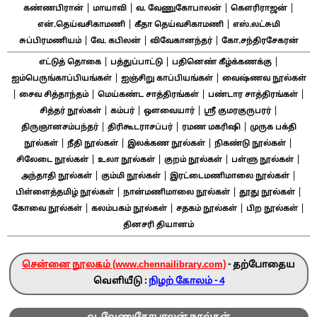
|
|
|
|
கண்ணபிரான்
மாயாவி
வ. வேணுகோபாலன்
கௌரிராஜன்
|
|
என்.தெய்வசிகாமணி
கீதா தெய்வசிகாமணி
எஸ்.லட்சுமி
|
|
|
சுப்பிரமணியம்
வே. கபிலன்
விவேகானந்தர்
கோ.சந்திரசேகரன்
|
|
|
எட்டுத் தொகை
பத்துப்பாட்டு
பதினெண் கீழ்க்கணக்கு
|
|
ஐம்பெருங்காப்பியங்கள்
ஐஞ்சிறு காப்பியங்கள்
வைஷ்ணவ நூல்கள்
|
|
|
|
சைவ சித்தாந்தம்
மெய்கண்ட சாத்திரங்கள்
பண்டார சாத்திரங்கள்
|
|
|
|
சித்தர் நூல்கள்
கம்பர்
ஔவையார்
ஸ்ரீ குமரகுருபரர்
|
|
|
திருஞானசம்பந்தர்
திரிகூடராசப்பர்
ரமண மகரிஷி
முருக பக்தி
|
|
|
|
நூல்கள்
நீதி நூல்கள்
இலக்கண நூல்கள்
நிகண்டு நூல்கள்
|
|
|
|
சிலேடை நூல்கள்
உலா நூல்கள்
குறம் நூல்கள்
பள்ளு நூல்கள்
|
|
|
அந்தாதி நூல்கள்
கும்மி நூல்கள்
இரட்டைமணிமாலை நூல்கள்
|
|
|
பிள்ளைத்தமிழ் நூல்கள்
நான்மணிமாலை நூல்கள்
தூது நூல்கள்
|
|
|
|
கோவை நூல்கள்
கலம்பகம் நூல்கள்
சதகம் நூல்கள்
பிற நூல்கள்
தினசரி தியானம்
சென்னை நூலகம் (www.chennailibrary.com)
- தற்போதைய
வெளியீடு :
நிழற் கோலம் - 4