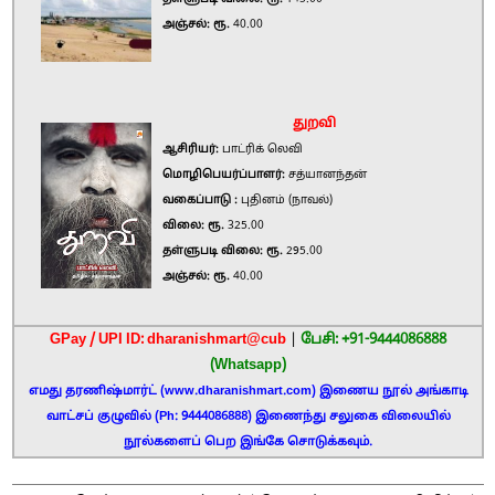
அஞ்சல்: ரூ.
40.00
துறவி
ஆசிரியர்:
பாட்ரிக் லெவி
மொழிபெயர்ப்பாளர்:
சத்யானந்தன்
வகைப்பாடு :
புதினம் (நாவல்)
விலை: ரூ.
325.00
தள்ளுபடி விலை: ரூ.
295.00
அஞ்சல்: ரூ.
40.00
GPay / UPI ID: dharanishmart@cub
|
பேசி: +91-9444086888
(Whatsapp)
எமது தரணிஷ்மார்ட் (www.dharanishmart.com) இணைய நூல் அங்காடி
வாட்சப் குழுவில் (Ph: 9444086888) இணைந்து சலுகை விலையில்
நூல்களைப் பெற இங்கே சொடுக்கவும்.