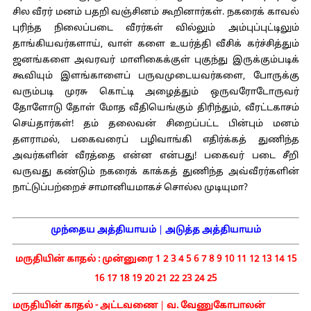
சில வீரர் மனம் பதறி வஞ்சினம் கூறினார்கள். நகரைக் காவல்
புரிந்த நிலைப்படை வீரர்கள் வில்லும் அம்புப்புட்டிலும்
தாங்கியவர்களாய், வாள் களை உயர்த்தி வீசிக் கர்ச்சித்தும்
ஜனங்களை அவரவர் மாளிகைக்குள் புகுந்து இருக்கும்படிக்
கூவியும் இளங்காளைப் பருவமுடையவர்களை, போருக்கு
வரும்படி முரசு கொட்டி அழைத்தும் ஒருவரோடோருவர்
தோளோடு தோள் மோத வீதியெங்கும் திரிந்தும், வீரட்டகாசம்
செய்தார்கள்! தம் தலைவன் சிறைப்பட்ட பின்பும் மனம்
தளராமல், பகைவரைப் பழிவாங்கி எதிர்க்கத் துணிந்த
அவர்களின் வீரத்தை என்ன என்பது! பகைவர் படை சீறி
வருவது கண்டும் நகரைக் காக்கத் துணிந்த அவ்வீரர்களின்
நாட்டுப்பற்றைச் சாமானியமாகச் சொல்ல முடியுமா?
முந்தைய அத்தியாயம்
|
அடுத்த அத்தியாயம்
மருதியின் காதல் :
முன்னுரை
1
2
3
4
5
6
7
8
9
10
11
12
13
14
15
16
17
18
19
20
21
22
23
24
25
மருதியின் காதல் - அட்டவணை
|
வ. வேணுகோபாலன்