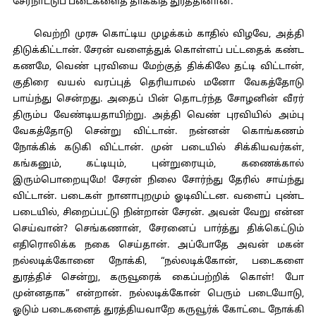
சேரநாட்டுப் படைகளைத் தாக்கித் துரத்தினான்.
வெற்றி முரசு கொட்டிய முழக்கம் காதில் விழவே, அத்தி
திடுக்கிட்டான். சேரன் வளைத்துக் கொள்ளப் பட்டதைக் கண்ட
கணமே, வெண் புரவியை மேற்குத் திக்கிலே தட்டி விட்டான்,
குதிரை வயல் வரப்புத் தெரியாமல் மனோ வேகத்தோடு
பாய்ந்து சென்றது. அதைப் பின் தொடர்ந்த சோழனின் வீரர்
திரும்ப வேண்டியதாயிற்று. அத்தி வெண் புரவியில் அம்பு
வேகத்தோடு சென்று விட்டான். நன்னன் கொங்கணம்
நோக்கிக் கடுகி விட்டான். முன் படையில் சிக்கியவர்கள்,
கங்கனும், கட்டியும், புன்றுரையும், கணைக்கால்
இரும்பொறையுமே! சேரன் நிலை சோர்ந்து தேரில் சாய்ந்து
விட்டான். படைகள் நானாபுறமும் ஓடிவிட்டன. வளைப் புண்ட
படையில், சிறைப்பட்டு நின்றான் சேரன். அவன் வேறு என்ன
செய்வான்? செங்கணான், சேரனைப் பார்த்து திக்கெட்டும்
எதிரொலிக்க நகை செய்தான். அப்போதே அவன் மகன்
நல்லடிக்கோனை நோக்கி, “நல்லடிக்கோன், படைகளை
துரத்திச் சென்று, கருவூரைக் கைப்பற்றிக் கொள்! போ
முன்னதாக” என்றான். நல்லடிக்கோன் பெரும் படையோடு,
ஓடும் படைகளைத் துரத்தியவாறே கருவூர்க் கோட்டை நோக்கி