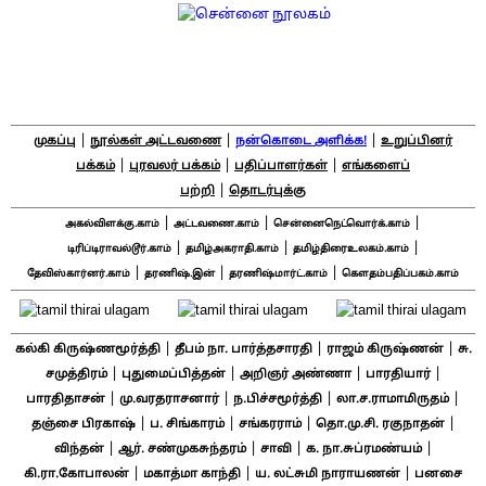
|
|
|
முகப்பு
நூல்கள் அட்டவணை
நன்கொடை அளிக்க!
உறுப்பினர்
|
|
|
பக்கம்
புரவலர் பக்கம்
பதிப்பாளர்கள்
எங்களைப்
|
பற்றி
தொடர்புக்கு
|
|
|
அகல்விளக்கு.காம்
அட்டவணை.காம்
சென்னைநெட்வொர்க்.காம்
|
|
|
டிரிப்டிராவல்டூர்.காம்
தமிழ்அகராதி.காம்
தமிழ்திரைஉலகம்.காம்
|
|
|
தேவிஸ்கார்னர்.காம்
தரணிஷ்.இன்
தரணிஷ்மார்ட்.காம்
கௌதம்பதிப்பகம்.காம்
|
|
|
கல்கி கிருஷ்ணமூர்த்தி
தீபம் நா. பார்த்தசாரதி
ராஜம் கிருஷ்ணன்
சு.
|
|
|
|
சமுத்திரம்
புதுமைப்பித்தன்
அறிஞர் அண்ணா
பாரதியார்
|
|
|
|
பாரதிதாசன்
மு.வரதராசனார்
ந.பிச்சமூர்த்தி
லா.ச.ராமாமிருதம்
|
|
|
|
தஞ்சை பிரகாஷ்
ப. சிங்காரம்
சங்கரராம்
தொ.மு.சி. ரகுநாதன்
|
|
|
|
விந்தன்
ஆர். சண்முகசுந்தரம்
சாவி
க. நா.சுப்ரமண்யம்
|
|
|
கி.ரா.கோபாலன்
மகாத்மா காந்தி
ய. லட்சுமி நாராயணன்
பனசை