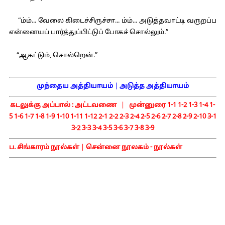
“ம்ம்... வேலை கிடைச்சிருச்சா... ம்ம்... அடுத்தவாட்டி வருறப்ப
என்னையப் பார்த்துப்பிட்டுப் போகச் சொல்லும்.”
“ஆகட்டும், சொல்றென்.”
முந்தைய அத்தியாயம்
|
அடுத்த அத்தியாயம்
கடலுக்கு அப்பால் :
அட்டவணை
|
முன்னுரை
1-1
1-2
1-3
1-4
1-
5
1-6
1-7
1-8
1-9
1-10
1-11
1-12
2-1
2-2
2-3
2-4
2-5
2-6
2-7
2-8
2-9
2-10
3-1
3-2
3-3
3-4
3-5
3-6
3-7
3-8
3-9
ப. சிங்காரம் நூல்கள்
|
சென்னை நூலகம் - நூல்கள்