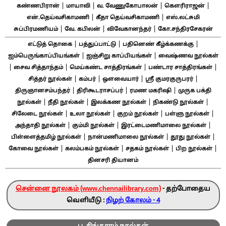
|
|
|
|
கண்ணபிரான்
மாயாவி
வ. வேணுகோபாலன்
கௌரிராஜன்
|
|
என்.தெய்வசிகாமணி
கீதா தெய்வசிகாமணி
எஸ்.லட்சுமி
|
|
|
சுப்பிரமணியம்
வே. கபிலன்
விவேகானந்தர்
கோ.சந்திரசேகரன்
|
|
|
எட்டுத் தொகை
பத்துப்பாட்டு
பதினெண் கீழ்க்கணக்கு
|
|
ஐம்பெருங்காப்பியங்கள்
ஐஞ்சிறு காப்பியங்கள்
வைஷ்ணவ நூல்கள்
|
|
|
|
சைவ சித்தாந்தம்
மெய்கண்ட சாத்திரங்கள்
பண்டார சாத்திரங்கள்
|
|
|
|
சித்தர் நூல்கள்
கம்பர்
ஔவையார்
ஸ்ரீ குமரகுருபரர்
|
|
|
திருஞானசம்பந்தர்
திரிகூடராசப்பர்
ரமண மகரிஷி
முருக பக்தி
|
|
|
|
நூல்கள்
நீதி நூல்கள்
இலக்கண நூல்கள்
நிகண்டு நூல்கள்
|
|
|
|
சிலேடை நூல்கள்
உலா நூல்கள்
குறம் நூல்கள்
பள்ளு நூல்கள்
|
|
|
அந்தாதி நூல்கள்
கும்மி நூல்கள்
இரட்டைமணிமாலை நூல்கள்
|
|
|
பிள்ளைத்தமிழ் நூல்கள்
நான்மணிமாலை நூல்கள்
தூது நூல்கள்
|
|
|
|
கோவை நூல்கள்
கலம்பகம் நூல்கள்
சதகம் நூல்கள்
பிற நூல்கள்
தினசரி தியானம்
சென்னை நூலகம் (www.chennailibrary.com)
- தற்போதைய
வெளியீடு :
நிழற் கோலம் - 4