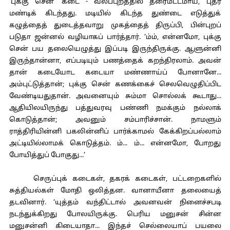
‘புக்கு சென்’ கடை - வலப்புறத்தில் தரைமட்டமாய், புதர்
மண்டிக் கிடந்தது. மடியில் கிடந்த துண்டை எடுத்துக்
கழுத்தைத் துடைத்தவாறு முகத்தைத் திருப்பி, பின்புறப்
படுதா ஜன்னல் வழியாகப் பார்த்தார். ‘ம்ம், என்னமோ, புக்கு
சென் பய தலையெழுத்து இப்படி இருந்திருக்கு. ஆளுன்னி
இருந்தான்னா, எப்படியும் பணத்தைக் கறந்திரலாம். அவன்
தான் கடையோட கடையா மண்ணாய்ப் போனானே...
அம்புட்டுத்தான்; புக்கு சென் கணக்கைச் செலவெழுதிப்பிட
வேண்டியதுதான். அவனையும் சும்மா சொல்லக் கூடாது...
ஆதியிலயிருந்து பத்துவரவு பண்ணி நமக்கும் நல்லாக்
கொடுத்தான்; அவனும் சம்பாரிச்சான். நாமளும்
ராத்திரியின்னி பகலின்னிப் பார்க்காமல் கேக்கிறப்பல்லாம்
அட்டியில்லாமக் கொடுத்தம். ம்... ம்... என்னமோ, போறது
போயித்துப் போகுது...’
செருப்புக் கடைகள், தகரக் கடைகள், பட்டறைகளில்
சுத்தியல்கள் மோதி ஒலித்தன. வானாயீனா தலையைத்
தடவினார். ‘யுத்தம் வந்திட்டால் அவனவன் நினைச்சபடி
நடந்துக்கிறது போலயிருக்கு. பெரிய மனுசன் சின்ன
மனுசன்னி கிடையாதா... இந்தச் செல்லையாப் பயலை