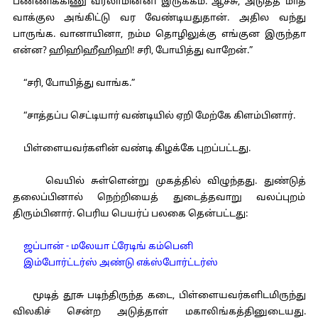
பண்ணிக்கிணு வரலாமின்னி இருக்கம். ஆச்சு, அடுத்த மாத
வாக்குல அங்கிட்டு வர வேண்டியதுதான். அதில வந்து
பாருங்க. வானாயினா, நம்ம தொழிலுக்கு எங்குன இருந்தா
என்ன? ஹிஹிஹீஹிஹி! சரி, போயித்து வாறேன்.”
“சரி, போயித்து வாங்க.”
“சாத்தப்ப செட்டியார் வண்டியில் ஏறி மேற்கே கிளம்பினார்.
பிள்ளையவர்களின் வண்டி கிழக்கே புறப்பட்டது.
வெயில் சுள்ளென்று முகத்தில் விழுந்தது. துண்டுத்
தலைப்பினால் நெற்றியைத் துடைத்தவாறு வலப்புறம்
திரும்பினார். பெரிய பெயர்ப் பலகை தென்பட்டது:
ஜப்பான் - மலேயா ட்ரேடிங் கம்பெனி
இம்போர்ட்டர்ஸ் அண்டு எக்ஸ்போர்ட்டர்ஸ்
மூடித் தூசு படிந்திருந்த கடை, பிள்ளையவர்களிடமிருந்து
விலகிச் சென்ற அடுத்தாள் மகாலிங்கத்தினுடையது.