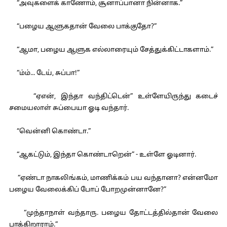
“அவுகளைக் காணோம், சூனாப்பானா நின்னாக.”
“பழைய ஆளுகதான் வேலை பாக்குதோ?”
“ஆமா, பழைய ஆளுக எல்லாரையும் சேத்துக்கிட்டாகளாம்.”
“ம்ம்... டேய், சுப்பா!”
“ஏஎன், இந்தா வந்திட்டென்” உள்ளேயிருந்து கடைச்
சமையலாள் சுப்பையா ஓடி வந்தார்.
“வென்னி கொண்டா.”
“ஆகட்டும், இந்தா கொண்டாறென்” - உள்ளே ஓடினார்.
“ஏண்டா நாகலிங்கம், மாணிக்கம் பய வந்தானா? என்னமோ
பழைய வேலைக்கிப் போப் போறமுன்னானே?”
“முந்தாநாள் வந்தாரு. பழைய தோட்டத்தில்தான் வேலை
பாக்கிறாராம்.”