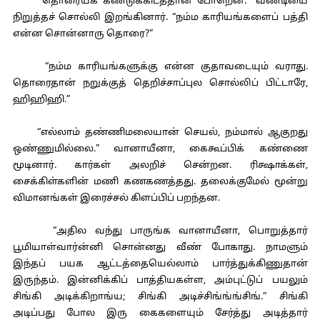
“தொரையக் கண்டுக்கிடத்தான் போறென்.” வண்டியை
நிறுத்தச் சொல்லி இறங்கினார். “நம்ம காரியங்களைப் பத்தி
என்ன சொன்னாரு தொரை?”
“நம்ம காரியங்களுக்கு என்ன குதாவடையும் வராது.
தொரைதான் நறுக்குத் தெறிச்சாப்புல சொல்லிப் பிட்டாரே,
ஹிஹிஹி.”
“எல்லாம் தண்ணிமலையான் செயல், நம்மால் ஆகுறது
ஒண்ணுமில்லை.” வானாயீனா, கைகூப்பிக் கண்ணை
மூடினார். கார்கள் அலறிச் சென்றன. ரிக்ஷாக்கள்,
சைக்கிள்களின் மணி கணகணத்தது. தலைக்குமேல் மூன்று
விமானங்கள் இரைச்சல் கிளப்பிப் பறந்தன.
“அதில வந்து பாருங்க வானாயீனா, பொறுத்தார்
பூமியாள்வார்ன்னி சொன்னது வீண் போகாது. நாமளும்
இந்தப் பயக ஆட்டத்தையெல்லாம் பார்த்துக்கிணுதான்
இருந்தம். இன்னிக்கிப் பாத்தியகள்ள, அம்புட்டுப் பயலும்
சிங்கி அடிக்கிறாங்ய; சிங்கி அடிச்சிங்ங்ங்சிங்.” சிங்கி
அடிப்பது போல இரு கைகளையும் சேர்த்து அடித்தார்