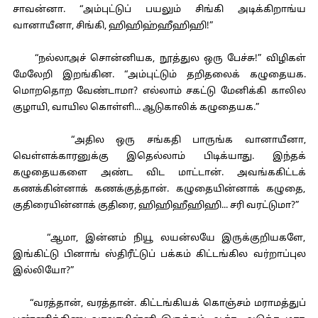
சாவன்னா. “அம்புட்டுப் பயலும் சிங்கி அடிக்கிறாங்ய
வானாயீனா, சிங்கி, ஹிஹிஹ்ஹீஹிஹி!”
“நல்லாஅச் சொன்னியக, நூத்துல ஒரு பேச்சு!” விழிகள்
மேலேறி இறங்கின. “அம்புட்டும் தறிதலைக் கழுதையக.
மொறதொற வேண்டாமா? எல்லாம் சகட்டு மேனிக்கி காலில
குழாயி, வாயில கொள்ளி... ஆடுகாலிக் கழுதையக.”
“அதில ஒரு சங்கதி பாருங்க வானாயீனா,
வெள்ளக்காரனுக்கு இதெல்லாம் பிடிக்யாது. இந்தக்
கழுதையகளை அண்ட விட மாட்டான். அவங்ககிட்டக்
கணக்கின்னாக் கணக்குத்தான். கழுதையின்னாக் கழுதை,
குதிரையின்னாக் குதிரை, ஹிஹிஹீஹிஹி... சரி வரட்டுமா?”
“ஆமா, இன்னம் நியூ லயன்லயே இருக்குறியகளே,
இங்கிட்டு பினாங் ஸ்திரீட்டுப் பக்கம் கிட்டங்கில வர்றாப்புல
இல்லியோ?”
“வரத்தான், வரத்தான். கிட்டங்கியக் கொஞ்சம் மராமத்துப்