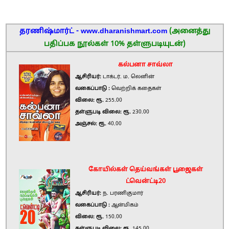
தரணிஷ்மார்ட் - www.dharanishmart.com
(அனைத்து
பதிப்பக நூல்கள் 10% தள்ளுபடியுடன்)
கல்பனா சாவ்லா
ஆசிரியர்:
டாக்டர். ம. லெனின்
வகைப்பாடு :
வெற்றிக் கதைகள்
விலை: ரூ.
255.00
தள்ளுபடி விலை: ரூ.
230.00
அஞ்சல்: ரூ.
40.00
கோயில்கள் தெய்வங்கள் பூஜைகள்
ட்வென்ட்டி20
ஆசிரியர்:
ந. பரணிகுமார்
வகைப்பாடு :
ஆன்மிகம்
விலை: ரூ.
150.00
தள்ளுபடி விலை: ரூ.
145.00