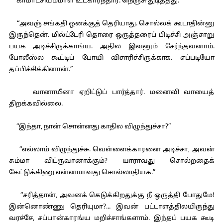
காமாட்சியம்மாள் உட்கார்ந்தார். நெஞ்சு துடித்தது.
“அவஞ் சங்கதி ஒனக்குத் தெரியாது. சொல்லக் கூடாதின்னு
இருந்தென். மில்ட்டேரி தொரை ஒருத்தரைப் பிடிச்சி அஞ்சாறு
பயக அடிச்சிருக்காங்ய. அதில இவனும் சேர்ந்தவனாம்.
போலீஸ்ல கூட்டிப் போயி விசாரிச்சிருக்காக. எப்படியோ
தப்பிச்சிக்கினான்.”
வானாயீனா ஏறிட்டுப் பார்த்தார். மனைவி வாயைத்
திறக்கவில்லை.
“இந்தா, நான் சொன்னது காதில விழுந்துச்சா?”
“எல்லாம் விழுந்துச்சு. வெள்ளைக்காரனை அடிச்சா, அவன்
சும்மா விட்ருவானாக்கும்? யாராவது சொல்றதைக்
கேட்டுக்கிணு என்னமாவது சொல்லாதியக.”
“சரித்தான், அவனக் கெடுக்கிறதுக்கு நீ ஒருத்தி போதுமே!
இன்னொண்ணு தெரியுமா?... இவன் பட்டாளத்திலயிருந்து
வரச்சே, சப்பான்காரங்ய மறிச்சாங்களாம். இந்தப் பயக கூடி