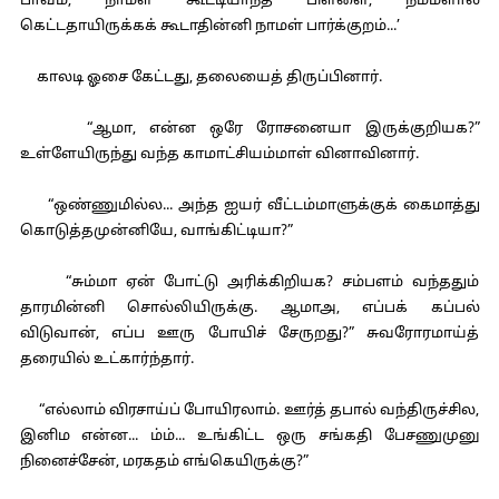
பாவம், நாமள் கூட்டியாந்த பிள்ளை, நம்மளால
கெட்டதாயிருக்கக் கூடாதின்னி நாமள் பார்க்குறம்...’
காலடி ஓசை கேட்டது, தலையைத் திருப்பினார்.
“ஆமா, என்ன ஒரே ரோசனையா இருக்குறியக?”
உள்ளேயிருந்து வந்த காமாட்சியம்மாள் வினாவினார்.
“ஒண்ணுமில்ல... அந்த ஐயர் வீட்டம்மாளுக்குக் கைமாத்து
கொடுத்தமுன்னியே, வாங்கிட்டியா?”
“சும்மா ஏன் போட்டு அரிக்கிறியக? சம்பளம் வந்ததும்
தாரமின்னி சொல்லியிருக்கு. ஆமாஅ, எப்பக் கப்பல்
விடுவான், எப்ப ஊரு போயிச் சேருறது?” சுவரோரமாய்த்
தரையில் உட்கார்ந்தார்.
“எல்லாம் விரசாய்ப் போயிரலாம். ஊர்த் தபால் வந்திருச்சில,
இனிம என்ன... ம்ம்... உங்கிட்ட ஒரு சங்கதி பேசணுமுனு
நினைச்சேன், மரகதம் எங்கெயிருக்கு?”