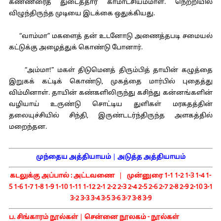
கண்ணீரைத் துடைத்தார் காமாட்சியம்மாள். நெற்றியில்
விழுந்திருந்த முடியை இடக்கை ஒதுக்கியது.
“வாம்மா” மகளைத் தன் உடனோடு அணைத்தபடி சமையல்
கட்டுக்கு அழைத்துக் கொண்டு போனார்.
“அம்மா!” மகள் திடுமெனத் திரும்பித் தாயின் கழுத்தை
இறுகக் கட்டிக் கொண்டு, முகத்தை மார்பில் புதைத்து
விம்மினாள். தாயின் கண்களிலிருந்து கசிந்து கன்னங்களின்
வழியாய் உருண்டு சொட்டிய துளிகள் மரகதத்தின்
தலையுச்சியில் சிந்தி, இருண்டடர்ந்திருந்த அளகத்தில்
மறைந்தன.
முந்தைய அத்தியாயம்
|
அடுத்த அத்தியாயம்
கடலுக்கு அப்பால் :
அட்டவணை
|
முன்னுரை
1-1
1-2
1-3
1-4
1-
5
1-6
1-7
1-8
1-9
1-10
1-11
1-12
2-1
2-2
2-3
2-4
2-5
2-6
2-7
2-8
2-9
2-10
3-1
3-2
3-3
3-4
3-5
3-6
3-7
3-8
3-9
ப. சிங்காரம் நூல்கள்
|
சென்னை நூலகம் - நூல்கள்