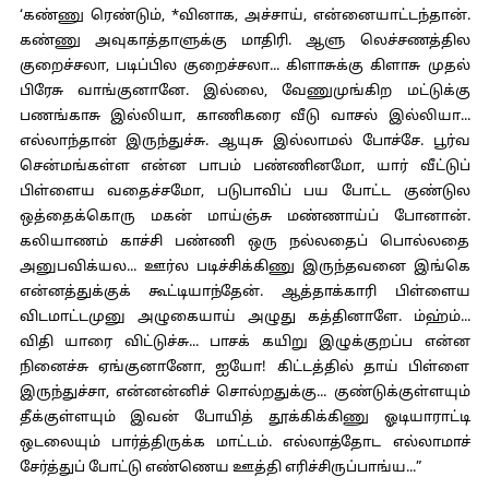
‘கண்ணு ரெண்டும், *வினாக, அச்சாய், என்னையாட்டந்தான்.
கண்ணு அவுகாத்தாளுக்கு மாதிரி. ஆளு லெச்சணத்தில
குறைச்சலா, படிப்பில குறைச்சலா... கிளாசுக்கு கிளாசு முதல்
பிரேசு வாங்குனானே. இல்லை, வேணுமுங்கிற மட்டுக்கு
பணங்காசு இல்லியா, காணிகரை வீடு வாசல் இல்லியா...
எல்லாந்தான் இருந்துச்சு. ஆயுசு இல்லாமல் போச்சே. பூர்வ
சென்மங்கள்ள என்ன பாபம் பண்ணினமோ, யார் வீட்டுப்
பிள்ளைய வதைச்சமோ, படுபாவிப் பய போட்ட குண்டுல
ஒத்தைக்கொரு மகன் மாய்ஞ்சு மண்ணாய்ப் போனான்.
கலியாணம் காச்சி பண்ணி ஒரு நல்லதைப் பொல்லதை
அனுபவிக்யல... ஊர்ல படிச்சிக்கிணு இருந்தவனை இங்கெ
என்னத்துக்குக் கூட்டியாந்தேன். ஆத்தாக்காரி பிள்ளைய
விடமாட்டமுனு அழுகையாய் அழுது கத்தினாளே. ம்ஹ்ம்...
விதி யாரை விட்டுச்சு... பாசக் கயிறு இழுக்குறப்ப என்ன
நினைச்சு ஏங்குனானோ, ஐயோ! கிட்டத்தில் தாய் பிள்ளை
இருந்துச்சா, என்னன்னிச் சொல்றதுக்கு... குண்டுக்குள்ளயும்
தீக்குள்ளயும் இவன் போயித் தூக்கிக்கிணு ஓடியாராட்டி
ஒடலையும் பார்த்திருக்க மாட்டம். எல்லாத்தோட எல்லாமாச்
சேர்த்துப் போட்டு எண்ணெய ஊத்தி எரிச்சிருப்பாங்ய...”