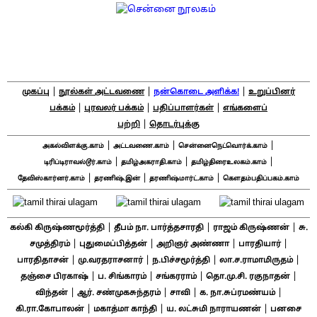
|
|
|
முகப்பு
நூல்கள் அட்டவணை
நன்கொடை அளிக்க!
உறுப்பினர்
|
|
|
பக்கம்
புரவலர் பக்கம்
பதிப்பாளர்கள்
எங்களைப்
|
பற்றி
தொடர்புக்கு
|
|
|
அகல்விளக்கு.காம்
அட்டவணை.காம்
சென்னைநெட்வொர்க்.காம்
|
|
|
டிரிப்டிராவல்டூர்.காம்
தமிழ்அகராதி.காம்
தமிழ்திரைஉலகம்.காம்
|
|
|
தேவிஸ்கார்னர்.காம்
தரணிஷ்.இன்
தரணிஷ்மார்ட்.காம்
கௌதம்பதிப்பகம்.காம்
|
|
|
கல்கி கிருஷ்ணமூர்த்தி
தீபம் நா. பார்த்தசாரதி
ராஜம் கிருஷ்ணன்
சு.
|
|
|
|
சமுத்திரம்
புதுமைப்பித்தன்
அறிஞர் அண்ணா
பாரதியார்
|
|
|
|
பாரதிதாசன்
மு.வரதராசனார்
ந.பிச்சமூர்த்தி
லா.ச.ராமாமிருதம்
|
|
|
|
தஞ்சை பிரகாஷ்
ப. சிங்காரம்
சங்கரராம்
தொ.மு.சி. ரகுநாதன்
|
|
|
|
விந்தன்
ஆர். சண்முகசுந்தரம்
சாவி
க. நா.சுப்ரமண்யம்
|
|
|
கி.ரா.கோபாலன்
மகாத்மா காந்தி
ய. லட்சுமி நாராயணன்
பனசை