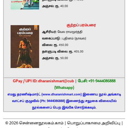
அஞ்சல்: ரூ.
40.00
குற்றப் பரம்பரை
ஆசிரியர்:
வேல ராமமூர்த்தி
வகைப்பாடு :
புதினம் (நாவல்)
விலை: ரூ.
450.00
தள்ளுபடி விலை: ரூ.
405.00
அஞ்சல்: ரூ.
50.00
GPay / UPI ID: dharanishmart@cub
|
பேசி: +91-9444086888
(Whatsapp)
எமது தரணிஷ்மார்ட் (www.dharanishmart.com) இணைய நூல் அங்காடி
வாட்சப் குழுவில் (Ph: 9444086888) இணைந்து சலுகை விலையில்
நூல்களைப் பெற இங்கே சொடுக்கவும்.
2026
©
சென்னைநூலகம்.காம் |
பொறுப்பாகாமை அறிவிப்பு
|