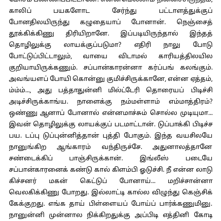
மோசம் பண்ணிப்பிட்டானே. என்னமெல்லாம் நினைச்சிருந்தம்,
காலிப் பயகளோட சேர்ந்து பட்டாளத்துக்குப்
போனதிலயிருந்து கழுதையாப் போனான். நெஞ்சைத்
தூக்கிக்கிணு திரியிறானே. இப்படியிருந்தால் இந்தத்
தொழிலுக்கு லாயக்குப்படுமா? எதிரி நாலு போடு
போட்டுப்பிட்டாலும், வாயை விடாமல் காரியத்திலயில
குறியாயிருக்கணும். சப்பான்காரன்னா கர்ப்பங் கலங்கும்.
அவங்யளப் போயி கொன்னு குமிச்சிருக்கானே, என்ன ஏத்தம்,
ம்ம்ம்..., அது பத்தாதுன்னி மில்ட்டேரி தொரையப் பிடிச்சி
அடிச்சிருக்காங்ய. நாளைக்கு நம்மள்ளாம் எம்மாத்திரம்?
ஒண்ணு ஆனாப் போனால் என்னமாச்சும் சொல்ல முடியுமா...
இவன் தொழிலுக்கு லாயக்குப் படமாட்டான். டுப்பாக்கி பிடிச்ச
பய. டப்பு டுப்புன்னித்தான் புத்தி போகும். இந்த வயசிலயே
நானுங்கிற ஆங்காரம் வந்திருச்சே. அதுனாலத்தானே
சண்டைக்கிப் பாஞ்சிருக்கான். இங்லீஸ் படையே
சப்பான்காரனைக் கண்டு கால் கிளம்பி ஓடுச்சி. நீ என்ன லாடு
கிச்சனர் மகன் கெட்டுப் போனாய்... மறிச்சான்னா
வெலகிக்கிணு போறது. இல்லாட்டி கால்ல விழுந்து கெஞ்சிக்
கேக்குறது. எங்க தாய் பிள்ளையப் போய்ப் பார்க்கணுமினு.
நானுன்னி முன்னால நிக்கிறதுக்கு அப்பிடி எத்தினி கோடி