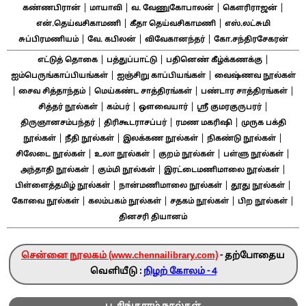
|
|
|
|
கண்ணபிரான்
மாயாவி
வ. வேணுகோபாலன்
கௌரிராஜன்
|
|
என்.தெய்வசிகாமணி
கீதா தெய்வசிகாமணி
எஸ்.லட்சுமி
|
|
|
சுப்பிரமணியம்
வே. கபிலன்
விவேகானந்தர்
கோ.சந்திரசேகரன்
|
|
|
எட்டுத் தொகை
பத்துப்பாட்டு
பதினெண் கீழ்க்கணக்கு
|
|
ஐம்பெருங்காப்பியங்கள்
ஐஞ்சிறு காப்பியங்கள்
வைஷ்ணவ நூல்கள்
|
|
|
|
சைவ சித்தாந்தம்
மெய்கண்ட சாத்திரங்கள்
பண்டார சாத்திரங்கள்
|
|
|
|
சித்தர் நூல்கள்
கம்பர்
ஔவையார்
ஸ்ரீ குமரகுருபரர்
|
|
|
திருஞானசம்பந்தர்
திரிகூடராசப்பர்
ரமண மகரிஷி
முருக பக்தி
|
|
|
|
நூல்கள்
நீதி நூல்கள்
இலக்கண நூல்கள்
நிகண்டு நூல்கள்
|
|
|
|
சிலேடை நூல்கள்
உலா நூல்கள்
குறம் நூல்கள்
பள்ளு நூல்கள்
|
|
|
அந்தாதி நூல்கள்
கும்மி நூல்கள்
இரட்டைமணிமாலை நூல்கள்
|
|
|
பிள்ளைத்தமிழ் நூல்கள்
நான்மணிமாலை நூல்கள்
தூது நூல்கள்
|
|
|
|
கோவை நூல்கள்
கலம்பகம் நூல்கள்
சதகம் நூல்கள்
பிற நூல்கள்
தினசரி தியானம்
சென்னை நூலகம் (www.chennailibrary.com)
- தற்போதைய
வெளியீடு :
நிழற் கோலம் - 4