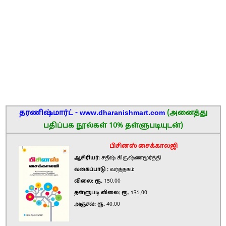
தரணிஷ்மார்ட் - www.dharanishmart.com
(அனைத்து
பதிப்பக நூல்கள் 10% தள்ளுபடியுடன்)
பிசினஸ் சைக்காலஜி
ஆசிரியர்:
சதீஷ் கிருஷ்ணமூர்த்தி
வகைப்பாடு :
வர்த்தகம்
விலை: ரூ.
150.00
தள்ளுபடி விலை: ரூ.
135.00
அஞ்சல்: ரூ.
40.00