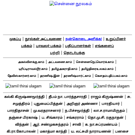
|
|
|
முகப்பு
நூல்கள் அட்டவணை
நன்கொடை அளிக்க!
உறுப்பினர்
|
|
|
பக்கம்
புரவலர் பக்கம்
பதிப்பாளர்கள்
எங்களைப்
|
பற்றி
தொடர்புக்கு
|
|
|
அகல்விளக்கு.காம்
அட்டவணை.காம்
சென்னைநெட்வொர்க்.காம்
|
|
|
டிரிப்டிராவல்டூர்.காம்
தமிழ்அகராதி.காம்
தமிழ்திரைஉலகம்.காம்
|
|
|
தேவிஸ்கார்னர்.காம்
தரணிஷ்.இன்
தரணிஷ்மார்ட்.காம்
கௌதம்பதிப்பகம்.காம்
|
|
|
கல்கி கிருஷ்ணமூர்த்தி
தீபம் நா. பார்த்தசாரதி
ராஜம் கிருஷ்ணன்
சு.
|
|
|
|
சமுத்திரம்
புதுமைப்பித்தன்
அறிஞர் அண்ணா
பாரதியார்
|
|
|
|
பாரதிதாசன்
மு.வரதராசனார்
ந.பிச்சமூர்த்தி
லா.ச.ராமாமிருதம்
|
|
|
|
தஞ்சை பிரகாஷ்
ப. சிங்காரம்
சங்கரராம்
தொ.மு.சி. ரகுநாதன்
|
|
|
|
விந்தன்
ஆர். சண்முகசுந்தரம்
சாவி
க. நா.சுப்ரமண்யம்
|
|
|
கி.ரா.கோபாலன்
மகாத்மா காந்தி
ய. லட்சுமி நாராயணன்
பனசை