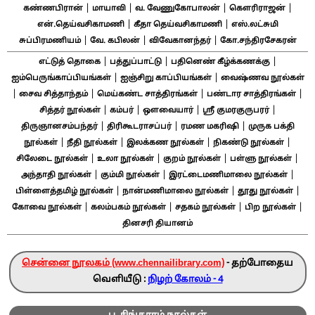
|
|
|
|
கண்ணபிரான்
மாயாவி
வ. வேணுகோபாலன்
கௌரிராஜன்
|
|
என்.தெய்வசிகாமணி
கீதா தெய்வசிகாமணி
எஸ்.லட்சுமி
|
|
|
சுப்பிரமணியம்
வே. கபிலன்
விவேகானந்தர்
கோ.சந்திரசேகரன்
|
|
|
எட்டுத் தொகை
பத்துப்பாட்டு
பதினெண் கீழ்க்கணக்கு
|
|
ஐம்பெருங்காப்பியங்கள்
ஐஞ்சிறு காப்பியங்கள்
வைஷ்ணவ நூல்கள்
|
|
|
|
சைவ சித்தாந்தம்
மெய்கண்ட சாத்திரங்கள்
பண்டார சாத்திரங்கள்
|
|
|
|
சித்தர் நூல்கள்
கம்பர்
ஔவையார்
ஸ்ரீ குமரகுருபரர்
|
|
|
திருஞானசம்பந்தர்
திரிகூடராசப்பர்
ரமண மகரிஷி
முருக பக்தி
|
|
|
|
நூல்கள்
நீதி நூல்கள்
இலக்கண நூல்கள்
நிகண்டு நூல்கள்
|
|
|
|
சிலேடை நூல்கள்
உலா நூல்கள்
குறம் நூல்கள்
பள்ளு நூல்கள்
|
|
|
அந்தாதி நூல்கள்
கும்மி நூல்கள்
இரட்டைமணிமாலை நூல்கள்
|
|
|
பிள்ளைத்தமிழ் நூல்கள்
நான்மணிமாலை நூல்கள்
தூது நூல்கள்
|
|
|
|
கோவை நூல்கள்
கலம்பகம் நூல்கள்
சதகம் நூல்கள்
பிற நூல்கள்
தினசரி தியானம்
சென்னை நூலகம் (www.chennailibrary.com)
- தற்போதைய
வெளியீடு :
நிழற் கோலம் - 4