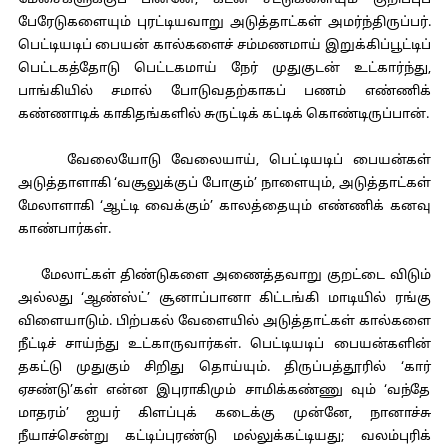
மேசைகளுக்குப் பின்னே, கடன் சீட்டுகளையும் குறிப்புப்
பேரேடுகளையும் புரட்டியவாறு அடுத்தாட்கள் அமர்ந்திருப்பர்.
பெட்டியடிப் பையன் கால்களைச் சம்மணமாய் இறுக்கிப்பூட்டிப்
பெட்டகத்தோடு பெட்டகமாய் நேர் முதுகுடன் உட்கார்ந்து,
பாங்கியில் சமால் போடுவதற்காகப் பணம் எண்ணிக்
கண்ணாடிக் காகிதங்களில் சுருட்டிக் கட்டிக் கொண்டிருப்பான்.
வேலையோடு வேலையாய், பெட்டியடிப் பையன்கள்
அடுத்தாளாகி ‘வசூலுக்குப் போகும்’ நாளையும், அடுத்தாட்கள்
மேலாளாகி ‘ஆட்டி வைக்கும்’ காலத்தையும் எண்ணிக் கனவு
காண்பார்கள்.
மேலாட்கள் திண்டுகளை அணைத்தவாறு குறட்டை விடும்
அல்லது ‘ஆண்ஸ்ட்’ சூனாப்பானா கிட்டங்கி மாடியில் ரங்கு
விளையாடும். பிற்பகல் வேளையில் அடுத்தாட்கள் கால்களை
நீட்டிச் சாய்ந்து உட்காருவார்கள். பெட்டியடிப் பையன்களின்
தகட்டு முதுகும் சிறிது தொய்யும். திருப்பத்தூரில் ‘கார்
ஏசண்டு’கள் என்ன இபுராகிமும் சாமிக்கண்ணு வும் ‘வந்தே
மாதரம்’ ஐயர் கிளப்புக் கடைக்கு முன்னே, நானாச்சு
நீயாச்சென்று கட்டிப்புரண்டு மல்லுக்கட்டியது; வலம்புரிக்