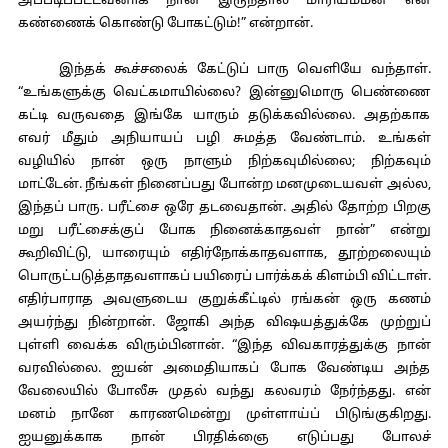
அப்படிப்பட்டவனாக நான் இருந்தால் மாரியம்மன் என்
கண்ணைக் கொண்டு போகட்டும்!” என்றான்.
இந்தக் கூச்சலைக் கேட்டுப் பாரு வெளியே வந்தாள்.
“உங்களுக்கு வெட்கமாயில்லை? இன்னுமொரு பெண்ணை
கட்டி வருவதை இங்கே யாரும் தடுக்கவில்லை. அதற்காக
எவர் மீதும் அநியாயப் பழி சுமத்த வேண்டாம். உங்கள்
வழியில் நான் ஒரு நாளும் நிற்கவுமில்லை; நிற்கவும்
மாட்டேன். நீங்கள் நினைப்பது போன்ற மனமுடையவள் அல்ல,
இந்தப் பாரு. பரீட்சை ஒரே தடவைதான். அதில் தோற்ற பிறகு
மறு பரீட்சைக்குப் போக நினைக்காதவள் நான்” என்று
கூறிவிட்டு, யாரையும் எதிர்நோக்காதவளாக, தூற்றலையும்
பொருட்படுத்தாதவளாகப் பயிரைப் பார்க்கக் கிளம்பி விட்டாள்.
எதிர்பாராத அவளுடைய குறுக்கீட்டில் ரங்கன் ஒரு கணம்
அயர்ந்து நின்றான். ஜோகி அந்த விஷயத்துக்கே முற்றுப்
புள்ளி வைக்க விரும்பினான். “இந்த விவகாரத்துக்கு நான்
வரவில்லை. ஐயன் அமைதியாகப் போக வேண்டிய அந்த
வேலையில் போலீசு முதல் வந்து கலவரம் நேர்ந்தது. என்
மனம் நானே காரணமென்று முள்ளாய்ப் பிடுங்குகிறது.
ஐயனுக்காக நான் பிரதிக்ஞை எடுப்பது போலச்