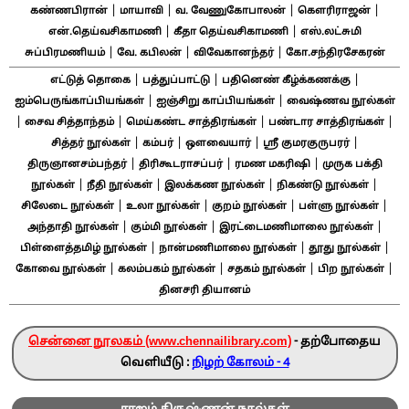
|
|
|
|
கண்ணபிரான்
மாயாவி
வ. வேணுகோபாலன்
கௌரிராஜன்
|
|
என்.தெய்வசிகாமணி
கீதா தெய்வசிகாமணி
எஸ்.லட்சுமி
|
|
|
சுப்பிரமணியம்
வே. கபிலன்
விவேகானந்தர்
கோ.சந்திரசேகரன்
|
|
|
எட்டுத் தொகை
பத்துப்பாட்டு
பதினெண் கீழ்க்கணக்கு
|
|
ஐம்பெருங்காப்பியங்கள்
ஐஞ்சிறு காப்பியங்கள்
வைஷ்ணவ நூல்கள்
|
|
|
|
சைவ சித்தாந்தம்
மெய்கண்ட சாத்திரங்கள்
பண்டார சாத்திரங்கள்
|
|
|
|
சித்தர் நூல்கள்
கம்பர்
ஔவையார்
ஸ்ரீ குமரகுருபரர்
|
|
|
திருஞானசம்பந்தர்
திரிகூடராசப்பர்
ரமண மகரிஷி
முருக பக்தி
|
|
|
|
நூல்கள்
நீதி நூல்கள்
இலக்கண நூல்கள்
நிகண்டு நூல்கள்
|
|
|
|
சிலேடை நூல்கள்
உலா நூல்கள்
குறம் நூல்கள்
பள்ளு நூல்கள்
|
|
|
அந்தாதி நூல்கள்
கும்மி நூல்கள்
இரட்டைமணிமாலை நூல்கள்
|
|
|
பிள்ளைத்தமிழ் நூல்கள்
நான்மணிமாலை நூல்கள்
தூது நூல்கள்
|
|
|
|
கோவை நூல்கள்
கலம்பகம் நூல்கள்
சதகம் நூல்கள்
பிற நூல்கள்
தினசரி தியானம்
சென்னை நூலகம் (www.chennailibrary.com)
- தற்போதைய
வெளியீடு :
நிழற் கோலம் - 4