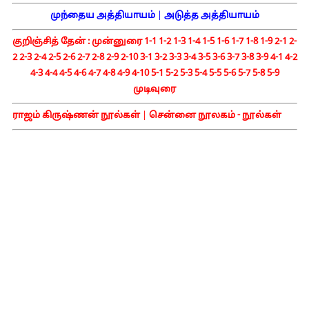
முந்தைய அத்தியாயம்
|
அடுத்த அத்தியாயம்
குறிஞ்சித் தேன் :
முன்னுரை
1-1
1-2
1-3
1-4
1-5
1-6
1-7
1-8
1-9
2-1
2-
2
2-3
2-4
2-5
2-6
2-7
2-8
2-9
2-10
3-1
3-2
3-3
3-4
3-5
3-6
3-7
3-8
3-9
4-1
4-2
4-3
4-4
4-5
4-6
4-7
4-8
4-9
4-10
5-1
5-2
5-3
5-4
5-5
5-6
5-7
5-8
5-9
முடிவுரை
ராஜம் கிருஷ்ணன் நூல்கள்
|
சென்னை நூலகம் - நூல்கள்