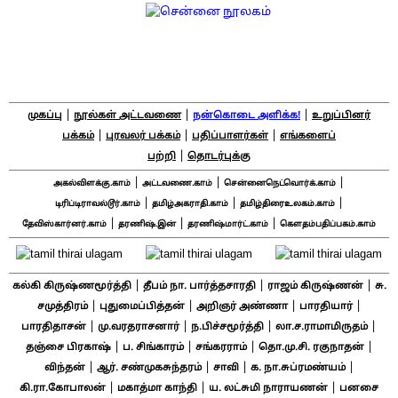
|
|
|
முகப்பு
நூல்கள் அட்டவணை
நன்கொடை அளிக்க!
உறுப்பினர்
|
|
|
பக்கம்
புரவலர் பக்கம்
பதிப்பாளர்கள்
எங்களைப்
|
பற்றி
தொடர்புக்கு
|
|
|
அகல்விளக்கு.காம்
அட்டவணை.காம்
சென்னைநெட்வொர்க்.காம்
|
|
|
டிரிப்டிராவல்டூர்.காம்
தமிழ்அகராதி.காம்
தமிழ்திரைஉலகம்.காம்
|
|
|
தேவிஸ்கார்னர்.காம்
தரணிஷ்.இன்
தரணிஷ்மார்ட்.காம்
கௌதம்பதிப்பகம்.காம்
|
|
|
கல்கி கிருஷ்ணமூர்த்தி
தீபம் நா. பார்த்தசாரதி
ராஜம் கிருஷ்ணன்
சு.
|
|
|
|
சமுத்திரம்
புதுமைப்பித்தன்
அறிஞர் அண்ணா
பாரதியார்
|
|
|
|
பாரதிதாசன்
மு.வரதராசனார்
ந.பிச்சமூர்த்தி
லா.ச.ராமாமிருதம்
|
|
|
|
தஞ்சை பிரகாஷ்
ப. சிங்காரம்
சங்கரராம்
தொ.மு.சி. ரகுநாதன்
|
|
|
|
விந்தன்
ஆர். சண்முகசுந்தரம்
சாவி
க. நா.சுப்ரமண்யம்
|
|
|
கி.ரா.கோபாலன்
மகாத்மா காந்தி
ய. லட்சுமி நாராயணன்
பனசை