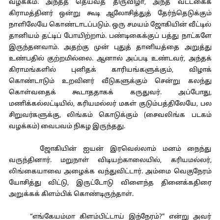
வழக்கம். அந்தத் தெய்வத் திருவிழா, அந்த வட்டகைக்
கிராமத்தினர் ஒன்று கூடி ஆலோசித்துத் தேர்ந்தெடுக்கும்
நாளிலேயே கொண்டாடப்படும். ஒரு சமயம் ஜோகியின் வீட்டில்
தானியம் தட்டிப் போயிற்றாம். பண்டிகைக்குப் பத்து நாட்களே
இருந்தனவாம். அதற்கு முன் புதுத் தானியத்தை அறுத்து
உண்பதில் குற்றமில்லை. ஆனால் அப்படி உண்டவர், அந்தக்
கிராமங்களில் புனிதக் காரியங்களுக்கும், விழாக்
கொண்டாடும் உறவினர் வீடுகளுக்கும் சென்று கலந்து
கொள்வதைக் கூடாததாகக் கருதுவர். அப்போது,
மணிக்கல்லட்டியில், கரியமல்லர் மகள் குடும்பத்திலேயே, பல
சிறுவர்களுக்கு, லிங்கம் கொடுக்கும் (சைவலிங்க படகம்
வழக்கம்) வைபவம் நிகழ இருந்தது.
ஜோகியின் ஐயன் இரவெல்லாம் மனம் நைந்து
வருந்தினார். மறுநாள் விடியற்காலையில், கரியமல்லர்,
லிங்கையாவை அழைக்க வந்துவிட்டார். அம்மை வெகுநேரம்
யோசித்து விட்டு, இருட்டோடு விளைந்த தினைக்கதிரை
அறுக்கக் கிளம்பிக் கொண்டிருந்தாள்.
“எங்கேயம்மா கிளம்பிட்டாய் இந்நேரம்?” என்று அவர்