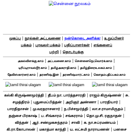
|
|
|
முகப்பு
நூல்கள் அட்டவணை
நன்கொடை அளிக்க!
உறுப்பினர்
|
|
|
பக்கம்
புரவலர் பக்கம்
பதிப்பாளர்கள்
எங்களைப்
|
பற்றி
தொடர்புக்கு
|
|
|
அகல்விளக்கு.காம்
அட்டவணை.காம்
சென்னைநெட்வொர்க்.காம்
|
|
|
டிரிப்டிராவல்டூர்.காம்
தமிழ்அகராதி.காம்
தமிழ்திரைஉலகம்.காம்
|
|
|
தேவிஸ்கார்னர்.காம்
தரணிஷ்.இன்
தரணிஷ்மார்ட்.காம்
கௌதம்பதிப்பகம்.காம்
|
|
|
கல்கி கிருஷ்ணமூர்த்தி
தீபம் நா. பார்த்தசாரதி
ராஜம் கிருஷ்ணன்
சு.
|
|
|
|
சமுத்திரம்
புதுமைப்பித்தன்
அறிஞர் அண்ணா
பாரதியார்
|
|
|
|
பாரதிதாசன்
மு.வரதராசனார்
ந.பிச்சமூர்த்தி
லா.ச.ராமாமிருதம்
|
|
|
|
தஞ்சை பிரகாஷ்
ப. சிங்காரம்
சங்கரராம்
தொ.மு.சி. ரகுநாதன்
|
|
|
|
விந்தன்
ஆர். சண்முகசுந்தரம்
சாவி
க. நா.சுப்ரமண்யம்
|
|
|
கி.ரா.கோபாலன்
மகாத்மா காந்தி
ய. லட்சுமி நாராயணன்
பனசை