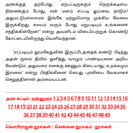
அரசுக்குத் தற்போது ஏற்பட்டிருக்கும் நெருக்கடியை
நினைக்கும் போது, என் மனம் எப்படி ஓய்வை நாடும்?
அதுமட்டுமல்லாமல் இங்கே மற்றுமொரு முக்கிய வேலை
இருக்கிறது. சமயம் வரும் போது மறுபடியும் உங்களைச்
சந்திக்கின்றேன்!” என்று அவனிடம் விடைபெற்றுக் கொண்டு
கோட்டையிலிருந்து வெளிவந்தான்.
‘எப்படியும் தூமகேதுவின் இருப்பிடத்தைக் கண்டு பிடித்து
அதன் மூலம் தீவில் ஒளிந்து வாழும் பாண்டியனை அறிய
வேண்டும். அதுவரை எனக்கு ஊணும் கிடையாது; உறக்கமும்
இல்லை’ என்று பிரதிக்கினை செய்து புரவியை வேகமாகச்
செலுத்தினான் அம்மையப்பன்.
1
2
3
4
5
6
7
8
9
10
11
12
13
14
15
16
அரசு கட்டில் :
என்னுரை
17
18
19
20
21
22
23
24
25
26
27
28
29
30
31
32
33
34
35
36
37
38
39
40
41
42
43
44
45
46
47
48
49
கௌரிராஜன் நூல்கள்
|
சென்னை நூலகம் - நூல்கள்