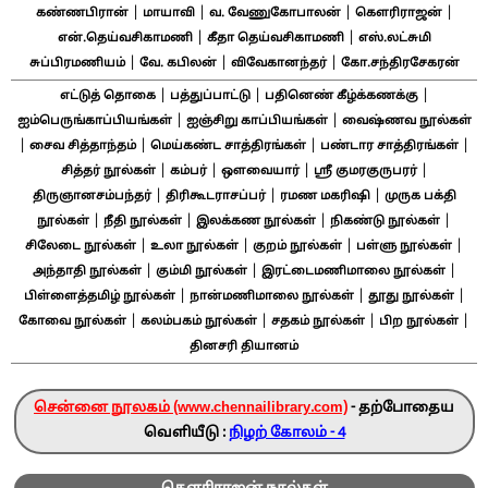
|
|
|
|
கண்ணபிரான்
மாயாவி
வ. வேணுகோபாலன்
கௌரிராஜன்
|
|
என்.தெய்வசிகாமணி
கீதா தெய்வசிகாமணி
எஸ்.லட்சுமி
|
|
|
சுப்பிரமணியம்
வே. கபிலன்
விவேகானந்தர்
கோ.சந்திரசேகரன்
|
|
|
எட்டுத் தொகை
பத்துப்பாட்டு
பதினெண் கீழ்க்கணக்கு
|
|
ஐம்பெருங்காப்பியங்கள்
ஐஞ்சிறு காப்பியங்கள்
வைஷ்ணவ நூல்கள்
|
|
|
|
சைவ சித்தாந்தம்
மெய்கண்ட சாத்திரங்கள்
பண்டார சாத்திரங்கள்
|
|
|
|
சித்தர் நூல்கள்
கம்பர்
ஔவையார்
ஸ்ரீ குமரகுருபரர்
|
|
|
திருஞானசம்பந்தர்
திரிகூடராசப்பர்
ரமண மகரிஷி
முருக பக்தி
|
|
|
|
நூல்கள்
நீதி நூல்கள்
இலக்கண நூல்கள்
நிகண்டு நூல்கள்
|
|
|
|
சிலேடை நூல்கள்
உலா நூல்கள்
குறம் நூல்கள்
பள்ளு நூல்கள்
|
|
|
அந்தாதி நூல்கள்
கும்மி நூல்கள்
இரட்டைமணிமாலை நூல்கள்
|
|
|
பிள்ளைத்தமிழ் நூல்கள்
நான்மணிமாலை நூல்கள்
தூது நூல்கள்
|
|
|
|
கோவை நூல்கள்
கலம்பகம் நூல்கள்
சதகம் நூல்கள்
பிற நூல்கள்
தினசரி தியானம்
சென்னை நூலகம் (www.chennailibrary.com)
- தற்போதைய
வெளியீடு :
நிழற் கோலம் - 4