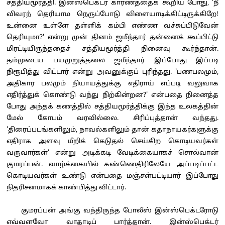
சத்தியமூர்த்தி. இன்ஸ்பெக்டர் காரணத்தைக் கூறிய போது, 'நீ
விவரந் தெரியாம நெருப்போடு விளையாடிக்கிட்டிருக்கிறே!
உன்னை உள்ளே தள்ளிக் கம்பி எண்ண வச்சுப்பிடுவேன்
தெரியுமா?' என்று முன் தினம் ஜமீந்தார் தன்னைக் கூப்பிட்டு
மிரட்டியிருந்ததைச் சத்தியமூர்த்தி நினைவு கூர்ந்தான்.
தம்முடைய பயமுறுத்தலை ஜமீந்தார் இப்போது இப்படி
நிரூபித்து விட்டார் என்று அவனுக்குப் புரிந்தது. 'பணபலமும்,
அதிகார பலமும் நியாயத்துக்கு எதிராய் எப்படி வலுவாக
எதிர்த்துக் கொண்டு வந்து நிற்கின்றன?' என்பதை நினைத்த
போது அந்தக் கணத்தில் சத்தியமூர்த்திக்கு இந்த உலகத்தின்
மேல் கோபம் வரவில்லை. சிரிப்புத்தான் வந்தது.
'திரைப்படங்களிலும், நாவல்களிலும் தான் கதாநாயகர்களுக்கு
எதிராக அளவு மீறிக் கெடுதல் செய்கிற கொடியவர்கள்
வருவார்கள்' என்று அடிக்கடி வேடிக்கையாகச் சொல்வான்
குமரப்பன். வாழ்க்கையில் கண்ணெதிரிலேயே அப்படிப்பட்ட
கொடியவர்கள் உண்டு என்பதை மஞ்சள்பட்டியார் இப்போது
நிதரிசனமாகக் காண்பித்து விட்டார்.
குமரப்பன் அங்கு வந்திருந்த போலீஸ் இன்ஸ்பெக்டரோடு
எவ்வளவோ வாதாடிப் பார்த்தான். இன்ஸ்பெக்டர்