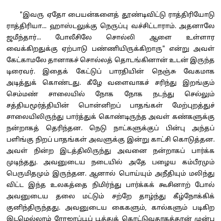
"இவரு ஏதோ பையன்களைத் தூண்டிவிட்டு ராத்திரியோடு
ராத்திரியா... ஹாஸ்டலுக்கு நெருப்பு வச்சிட்டாராம். அதனாலே
ஜமீந்தார்... போலீசிலே சொல்லி ஆளை உள்ளார
வைக்கிறதுக்கு ஏற்பாடு பண்ணியிருக்கிறாரு" என்று அவள்
கேட்காமலே தானாகச் சொல்லத் தொடங்கினான் உடன் இருந்த
டிரைவர். இதைக் கேட்டுப் பாரதியின் நெஞ்சு வேகமாக
அடித்துக் கொண்டது. கீழே வளைவாகச் சரிந்து இறங்கும்
செம்மண் சாலையில் நோக நோக நடந்து செல்லும்
சத்தியமூர்த்தியின் பொன்னிறப் பாதங்கள் மேற்புறத்துச்
சாலையிலிருந்து பார்த்துக் கொண்டிருந்த அவள் கண்களுக்கு
நன்றாகத் தெரிந்தன. நெடு நாட்களுக்குப் பின்பு அந்தப்
பளிங்கு நிறப் பாதங்கள் அவளுக்கு இன்று காட்சி கொடுத்தன.
அவள் நின்ற இடத்திலிருந்து அவனை நன்றாகப் பார்க்க
முடிந்தது. அவனுடைய நடையில் அதே பழைய கம்பீரமும்
பெருமிதமும் இருந்தன. ஆனால் பொய்யும் அநீதியும் மலிந்து
விட்ட இந்த உலகத்தை நிமிர்ந்து பார்க்கக் கூசினாற் போல்
அவனுடைய தலை மட்டும் சற்றே தாழ்ந்து கீழ்நோக்கிக்
குனிந்திருந்தது. அவனுடைய கைகளும், கால்களும் படிகிற
இடமெல்லாம் ரோஜாப்பூப் பூத்துக் கொட்டுவதாகத்தான் முன்பு