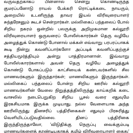
வருவதற்காகப் பின்னால் சென்று கொண்டிருந்த
குமரப்பனோடு ராயல் பேக்கரி ரொட்டிக்கடை நாயரும்,
அறையில் உடனிருந்த தாவர இயல் விரிவுரையாளர்
சுந்தரேசனும் கூடச் சென்றார்கள். மல்லிகைப் பந்தலைப் போல்
சிறிய நகரம் ஒன்றில் பலருக்கு அறிமுகமான கல்லூரி
விரிவுரையாளர் ஒருவரைப் போலீஸ்காரர்கள் தெரு வழியே
அழைத்துக் கொண்டு போனால் மக்கள் எவ்வாறு பரபரப்பாகக்
கூடி நின்று கவனிப்பார்களோ அப்படிக் கவனிப்பதற்குச்
சத்தியமூர்த்தியும் அன்று பாத்திரமானான். இவ்வாறு
போலீஸ்காரர்களால் அவன் தெரு வழியே அழைத்துக்
கொண்டு போகப்படும் காட்சியைக் கண்டவர்களில் சில
மாணவர்களும் இருந்தார்கள்; மாணவிகளும் இருந்தார்கள்.
மல்லிகைப் பந்தலைப் போன்ற சிறிய ஊரில் கல்லூரி
மாணவர்களின் வேலை நிறுத்தத்திலிருந்து காய்கறிக் கடை
வாசலில் நடைபெறுகிற சிறிய பூசல் வரை எதுவுமே
இரகசியமாக இருக்க முடியாது. நல்ல வேளையாக அந்த
ஊரிலிருந்து தினசரிப் பத்திரிகைகள் எதுவும் பிரசுரித்து
வெளியிடப்படுவதில்லை. தினப் பத்திரிகை
இருந்திருந்தாலோ, 'விடுதிக்கு நெருப்பு வைக்கும்படி
மாணவர்களைத் தூண்டியதாகத் தமிழ் விரிவுரையாளர் கைது'