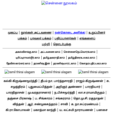
|
|
|
முகப்பு
நூல்கள் அட்டவணை
நன்கொடை அளிக்க!
உறுப்பினர்
|
|
|
பக்கம்
புரவலர் பக்கம்
பதிப்பாளர்கள்
எங்களைப்
|
பற்றி
தொடர்புக்கு
|
|
|
அகல்விளக்கு.காம்
அட்டவணை.காம்
சென்னைநெட்வொர்க்.காம்
|
|
|
டிரிப்டிராவல்டூர்.காம்
தமிழ்அகராதி.காம்
தமிழ்திரைஉலகம்.காம்
|
|
|
தேவிஸ்கார்னர்.காம்
தரணிஷ்.இன்
தரணிஷ்மார்ட்.காம்
கௌதம்பதிப்பகம்.காம்
|
|
|
கல்கி கிருஷ்ணமூர்த்தி
தீபம் நா. பார்த்தசாரதி
ராஜம் கிருஷ்ணன்
சு.
|
|
|
|
சமுத்திரம்
புதுமைப்பித்தன்
அறிஞர் அண்ணா
பாரதியார்
|
|
|
|
பாரதிதாசன்
மு.வரதராசனார்
ந.பிச்சமூர்த்தி
லா.ச.ராமாமிருதம்
|
|
|
|
தஞ்சை பிரகாஷ்
ப. சிங்காரம்
சங்கரராம்
தொ.மு.சி. ரகுநாதன்
|
|
|
|
விந்தன்
ஆர். சண்முகசுந்தரம்
சாவி
க. நா.சுப்ரமண்யம்
|
|
|
கி.ரா.கோபாலன்
மகாத்மா காந்தி
ய. லட்சுமி நாராயணன்
பனசை