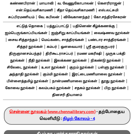
|
|
|
|
கண்ணபிரான்
மாயாவி
வ. வேணுகோபாலன்
கௌரிராஜன்
|
|
என்.தெய்வசிகாமணி
கீதா தெய்வசிகாமணி
எஸ்.லட்சுமி
|
|
|
சுப்பிரமணியம்
வே. கபிலன்
விவேகானந்தர்
கோ.சந்திரசேகரன்
|
|
|
எட்டுத் தொகை
பத்துப்பாட்டு
பதினெண் கீழ்க்கணக்கு
|
|
ஐம்பெருங்காப்பியங்கள்
ஐஞ்சிறு காப்பியங்கள்
வைஷ்ணவ நூல்கள்
|
|
|
|
சைவ சித்தாந்தம்
மெய்கண்ட சாத்திரங்கள்
பண்டார சாத்திரங்கள்
|
|
|
|
சித்தர் நூல்கள்
கம்பர்
ஔவையார்
ஸ்ரீ குமரகுருபரர்
|
|
|
திருஞானசம்பந்தர்
திரிகூடராசப்பர்
ரமண மகரிஷி
முருக பக்தி
|
|
|
|
நூல்கள்
நீதி நூல்கள்
இலக்கண நூல்கள்
நிகண்டு நூல்கள்
|
|
|
|
சிலேடை நூல்கள்
உலா நூல்கள்
குறம் நூல்கள்
பள்ளு நூல்கள்
|
|
|
அந்தாதி நூல்கள்
கும்மி நூல்கள்
இரட்டைமணிமாலை நூல்கள்
|
|
|
பிள்ளைத்தமிழ் நூல்கள்
நான்மணிமாலை நூல்கள்
தூது நூல்கள்
|
|
|
|
கோவை நூல்கள்
கலம்பகம் நூல்கள்
சதகம் நூல்கள்
பிற நூல்கள்
தினசரி தியானம்
சென்னை நூலகம் (www.chennailibrary.com)
- தற்போதைய
வெளியீடு :
நிழற் கோலம் - 4