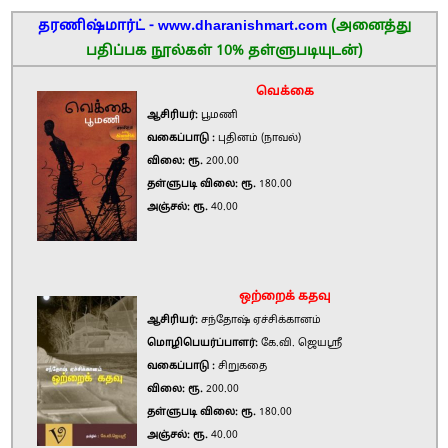
தரணிஷ்மார்ட் - www.dharanishmart.com
(அனைத்து
பதிப்பக நூல்கள் 10% தள்ளுபடியுடன்)
வெக்கை
ஆசிரியர்:
பூமணி
வகைப்பாடு :
புதினம் (நாவல்)
விலை: ரூ.
200.00
தள்ளுபடி விலை: ரூ.
180.00
அஞ்சல்: ரூ.
40.00
ஒற்றைக் கதவு
ஆசிரியர்:
சந்தோஷ் ஏச்சிக்கானம்
மொழிபெயர்ப்பாளர்:
கே.வி. ஜெயஸ்ரீ
வகைப்பாடு :
சிறுகதை
விலை: ரூ.
200.00
தள்ளுபடி விலை: ரூ.
180.00
அஞ்சல்: ரூ.
40.00