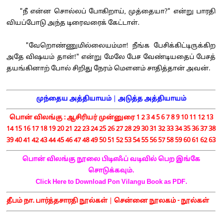
"நீ என்ன சொல்லப் போகிறாய், முத்தையா?" என்று பாரதி
வியப்போடு அந்த டிரைவரைக் கேட்டாள்.
"வேறொண்ணுமில்லையம்மா! நீங்க பேசிக்கிட்டிருக்கிற
அதே விஷயம் தான்!" என்று மேலே பேச வேண்டியதைப் பேசத்
தயங்கினாற் போல் சிறிது நேரம் மௌனம் சாதித்தான் அவன்.
முந்தைய அத்தியாயம்
|
அடுத்த அத்தியாயம்
பொன் விலங்கு :
ஆசிரியர் முன்னுரை
1
2
3
4
5
6
7
8
9
10
11
12
13
14
15
16
17
18
19
20
21
22
23
24
25
26
27
28
29
30
31
32
33
34
35
36
37
38
39
40
41
42
43
44
45
46
47
48
49
50
51
52
53
54
55
56
57
58
59
60
61
62
63
பொன் விலங்கு நூலை பிடிஎஃப் வடிவில் பெற இங்கே
சொடுக்கவும்.
Click Here to Download Pon Vilangu Book as PDF.
தீபம் நா. பார்த்தசாரதி நூல்கள்
|
சென்னை நூலகம் - நூல்கள்