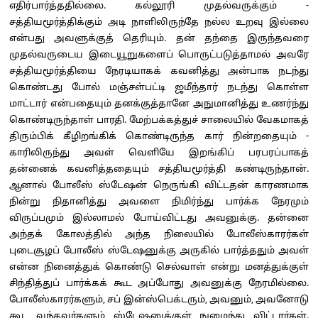
எதிர்பார்த்ததில்லை. கல்லூரி முதல்வருக்கும் -
சத்தியமூர்த்திக்கும் அடி நாளிலிருந்தே நல்ல உறவு இல்லை
என்பது அவளுக்குத் தெரியும். தன் தந்தை இருந்தவரை
முதல்வருடைய இடையூறுகளைப் பொருட்படுத்தாமல் அவரே
சத்தியமூர்த்தியை நேரடியாகக் கவனித்து அன்பாக நடந்து
கொண்டது போல் மஞ்சள்பட்டி ஜமீந்தார் நடந்து கொள்ள
மாட்டார் என்பதையும் தனக்குத்தானே அநுமானித்து உணர்ந்து
கொண்டிருந்தாள் பாரதி. மேற்பக்கத்துச் சாலையில் வேகமாகத்
திரும்பிக் கீழிறங்கிக் கொண்டிருந்த கார் நின்றதையும் -
காரிலிருந்து அவள் வெளியே இறங்கிப் பரபரப்பாகத்
தன்னைக் கவனித்ததையும் சத்தியமூர்த்தி கண்டிருந்தான்.
ஆனால் போலீஸ் ஸ்டேஷன் நெருங்கி விட்டதன் காரணமாக
நின்று நிதானித்து அவளை நிமிர்ந்து பார்க்க நேரமும்
விருப்பமும் இல்லாமல் போய்விட்டது அவனுக்கு. தன்னை
அந்தக் கோலத்தில் அந்த நிலையில் போலீஸ்காரர்கள்
புடைசூழப் போலீஸ் ஸ்டேஷனுக்கு அருகில் பார்த்ததும் அவள்
என்ன நினைத்துக் கொண்டு செல்வாள் என்று மனத்துக்குள்
சிந்தித்துப் பார்க்கக் கூட அப்போது அவனுக்கு நேரமில்லை.
போலீஸ்காரர்களும், சப் இன்ஸ்பெக்டரும், அவனும், அவனோடு
கூட வந்தவர்களும் ஸ்டேஷனுக்குள் நுழைந்து விட்டார்கள்.