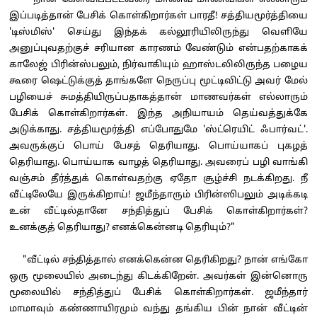
"நான் கேள்விப்பட்டவரை மாணவ மாணவிகள் எல்லாரும்
இப்படித்தான் பேசிக் கொள்கிறார்கள் பாரதீ! சத்தியமூர்த்தியை
'டிஸ்மிஸ்' செய்து இந்தக் கல்லூரியிலிருந்து வெளியே
அனுப்புவதற்குச் சரியான காரணம் வேண்டும் என்பதற்காகக்
காலேஜ் பிரின்ஸ்பலும், நிர்வாகியும் ஹாஸ்டலிலிருந்த பழைய
கூரை ஷெட்டுக்குத் தாங்களே நெருப்பு மூட்டிவிட்டு அவர் மேல்
பழியைச் சுமத்தியிருப்பதாகத்தான் மாணவர்கள் எல்லாரும்
பேசிக் கொள்கிறார்கள். இந்த அநியாயம் தெய்வத்துக்கே
அடுக்காது. சத்தியமூர்த்தி எப்போதுமே 'ஸ்ட்ரெயிட் ஃபார்வட்'.
அவருக்குப் பொய் பேசத் தெரியாது. பொய்யாகப் புகழத்
தெரியாது. பொய்யாக வாழத் தெரியாது. அவரைப் பழி வாங்கி
வஞ்சம் தீர்த்துக் கொள்வதற்கு ஏதோ சூழ்ச்சி நடக்கிறது. நீ
வீட்டிலேயே இருக்கிறாய்! ஜமீந்தாரும் பிரின்ஸிபலும் அடிக்கடி
உன் வீட்டில்தானே சந்தித்துப் பேசிக் கொள்கிறார்கள்?
உனக்குத் தெரியாது? எனக்கென்னடி தெரியும்?"
"வீட்டில் சந்தித்தால் எனக்கென்ன தெரிகிறது? நான் எங்கோ
ஒரு மூலையில் அடைந்து கிடக்கிறேன். அவர்கள் இன்னொரு
மூலையில் சந்தித்துப் பேசிக் கொள்கிறார்கள். ஜமீந்தார்
மாமாவும் கண்ணாயிரமும் வந்து தங்கிய பின் நான் வீட்டின்