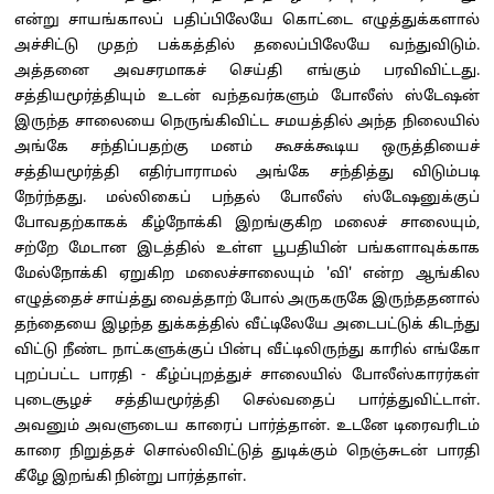
என்று சாயங்காலப் பதிப்பிலேயே கொட்டை எழுத்துக்களால்
அச்சிட்டு முதற் பக்கத்தில் தலைப்பிலேயே வந்துவிடும்.
அத்தனை அவசரமாகச் செய்தி எங்கும் பரவிவிட்டது.
சத்தியமூர்த்தியும் உடன் வந்தவர்களும் போலீஸ் ஸ்டேஷன்
இருந்த சாலையை நெருங்கிவிட்ட சமயத்தில் அந்த நிலையில்
அங்கே சந்திப்பதற்கு மனம் கூசக்கூடிய ஒருத்தியைச்
சத்தியமூர்த்தி எதிர்பாராமல் அங்கே சந்தித்து விடும்படி
நேர்ந்தது. மல்லிகைப் பந்தல் போலீஸ் ஸ்டேஷனுக்குப்
போவதற்காகக் கீழ்நோக்கி இறங்குகிற மலைச் சாலையும்,
சற்றே மேடான இடத்தில் உள்ள பூபதியின் பங்களாவுக்காக
மேல்நோக்கி ஏறுகிற மலைச்சாலையும் 'வி' என்ற ஆங்கில
எழுத்தைச் சாய்த்து வைத்தாற் போல் அருகருகே இருந்ததனால்
தந்தையை இழந்த துக்கத்தில் வீட்டிலேயே அடைபட்டுக் கிடந்து
விட்டு நீண்ட நாட்களுக்குப் பின்பு வீட்டிலிருந்து காரில் எங்கோ
புறப்பட்ட பாரதி - கீழ்ப்புறத்துச் சாலையில் போலீஸ்காரர்கள்
புடைசூழச் சத்தியமூர்த்தி செல்வதைப் பார்த்துவிட்டாள்.
அவனும் அவளுடைய காரைப் பார்த்தான். உடனே டிரைவரிடம்
காரை நிறுத்தச் சொல்லிவிட்டுத் துடிக்கும் நெஞ்சுடன் பாரதி
கீழே இறங்கி நின்று பார்த்தாள்.